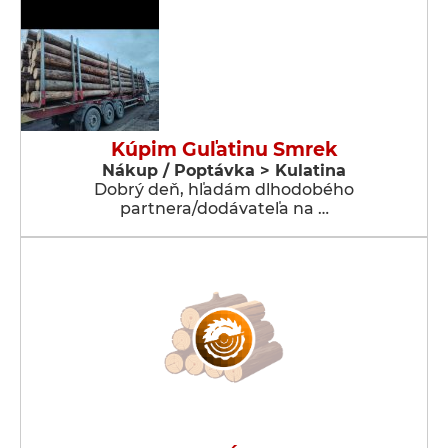
Kúpim Guľatinu Smrek
Nákup / Poptávka > Kulatina
Dobrý deň, hľadám dlhodobého
partnera/dodávateľa na …