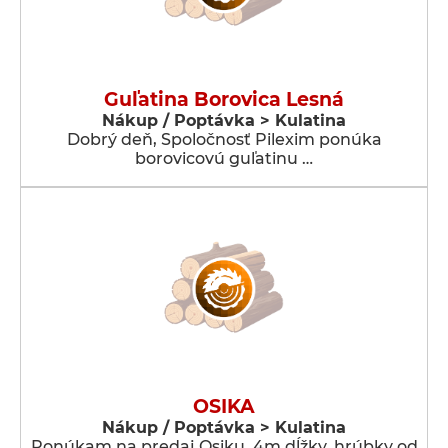
Guľatina Borovica Lesná
Nákup / Poptávka > Kulatina
Dobrý deň, Spoločnosť Pilexim ponúka
borovicovú guľatinu …
OSIKA
Nákup / Poptávka > Kulatina
Ponúkam na predaj Osiku, 4m dĺžky, hrúbky od