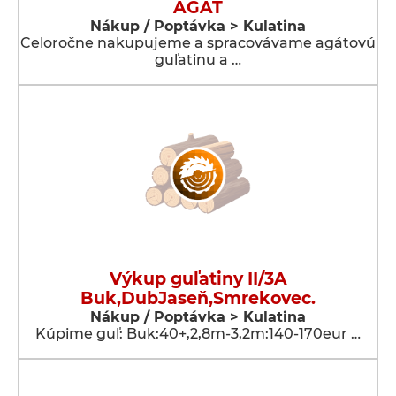
AGÁT
Nákup / Poptávka > Kulatina
Celoročne nakupujeme a spracovávame agátovú
guľatinu a …
Výkup guľatiny II/3A
Buk,DubJaseň,Smrekovec.
Nákup / Poptávka > Kulatina
Kúpime guľ: Buk:40+,2,8m-3,2m:140-170eur …