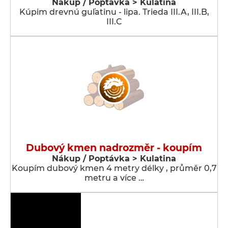
Nákup / Poptávka > Kulatina
Kúpim drevnú guľatinu - lipa. Trieda III.A, III.B,
III.C
Dubový kmen nadrozměr - koupím
Nákup / Poptávka > Kulatina
Koupím dubový kmen 4 metry délky , průměr 0,7
metru a více …