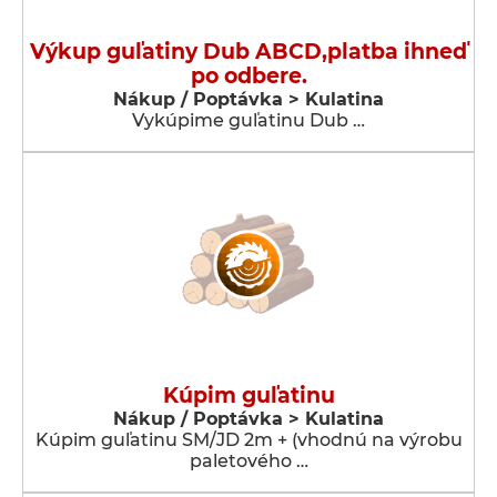
Výkup guľatiny Dub ABCD,platba ihneď
po odbere.
Nákup / Poptávka > Kulatina
Vykúpime guľatinu Dub …
Kúpim guľatinu
Nákup / Poptávka > Kulatina
Kúpim guľatinu SM/JD 2m + (vhodnú na výrobu
paletového …