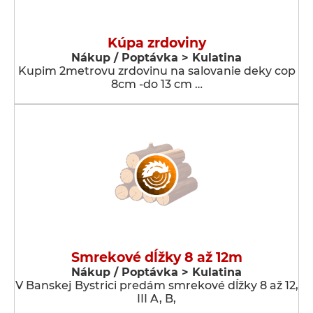
Kúpa zrdoviny
Nákup / Poptávka > Kulatina
Kupim 2metrovu zrdovinu na salovanie deky cop
8cm -do 13 cm …
Smrekové dĺžky 8 až 12m
Nákup / Poptávka > Kulatina
V Banskej Bystrici predám smrekové dĺžky 8 až 12,
III A, B,