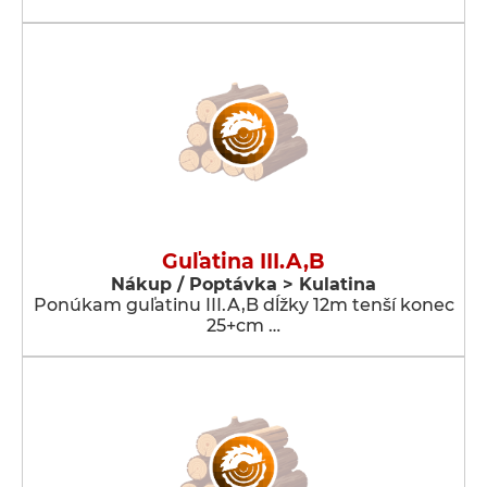
Guľatina III.A,B
Nákup / Poptávka > Kulatina
Ponúkam guľatinu III.A,B dĺžky 12m tenší konec
25+cm …