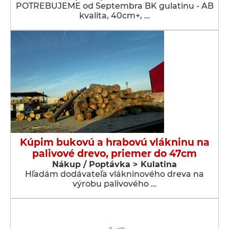
POTREBUJEME od Septembra BK gulatinu - AB
kvalita, 40cm+, …
Kúpim bukovú a hrabovú vlákninu na
palivové drevo, priemer do 47cm
Nákup / Poptávka > Kulatina
Hľadám dodávateľa vlákninového dreva na
výrobu palivového …