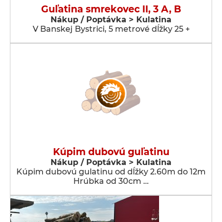
Guľatina smrekovec II, 3 A, B
Nákup / Poptávka > Kulatina
V Banskej Bystrici, 5 metrové dĺžky 25 +
Kúpim dubovú guľatinu
Nákup / Poptávka > Kulatina
Kúpim dubovú gulatinu od dĺžky 2.60m do 12m
Hrúbka od 30cm …