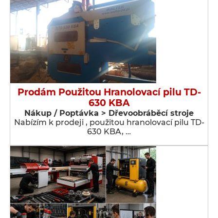
Prodám Použitou Hranolovací pilu TD-
630 KBA
Nákup / Poptávka > Dřevoobráběcí stroje
Nabízím k prodeji , použitou hranolovací pilu TD-
630 KBA, …