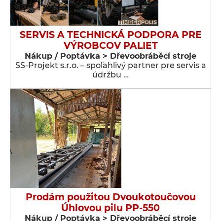
SERVIS A TECHNICKÁ PODPORA PRE
VÝROBCOV PALIET
Nákup / Poptávka > Dřevoobráběcí stroje
SS-Projekt s.r.o. – spoľahlivý partner pre servis a
údržbu …
Prodám použitou Dvoukotoučovou
Úhlovou pilu PP-550
Nákup / Poptávka > Dřevoobráběcí stroje