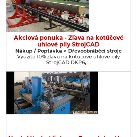
Akciová ponuka - Zľava na kotúčové
uhlové píly StrojCAD
Nákup / Poptávka > Dřevoobráběcí stroje
Využite 10% zľavu na kotúčové uhlové píly
StrojCAD DKP6, …