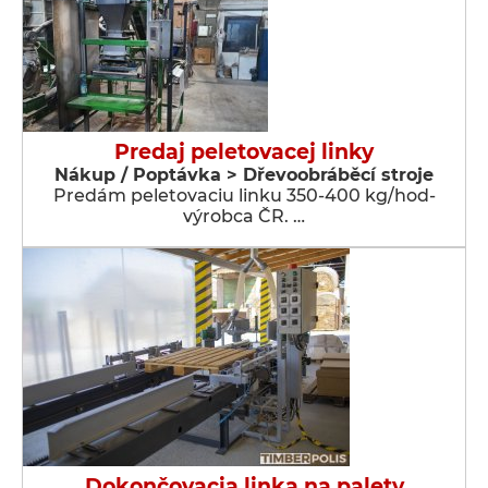
Predaj peletovacej linky
Nákup / Poptávka > Dřevoobráběcí stroje
Predám peletovaciu linku 350-400 kg/hod-
výrobca ČR. …
Dokončovacia linka na palety