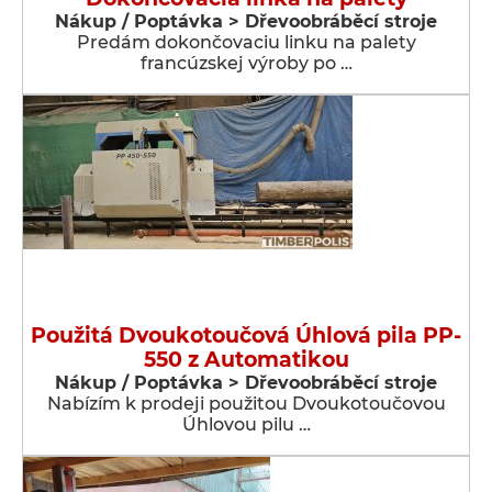
Nákup / Poptávka > Dřevoobráběcí stroje
Predám dokončovaciu linku na palety
francúzskej výroby po …
Použitá Dvoukotoučová Úhlová pila PP-
550 z Automatikou
Nákup / Poptávka > Dřevoobráběcí stroje
Nabízím k prodeji použitou Dvoukotoučovou
Úhlovou pilu …