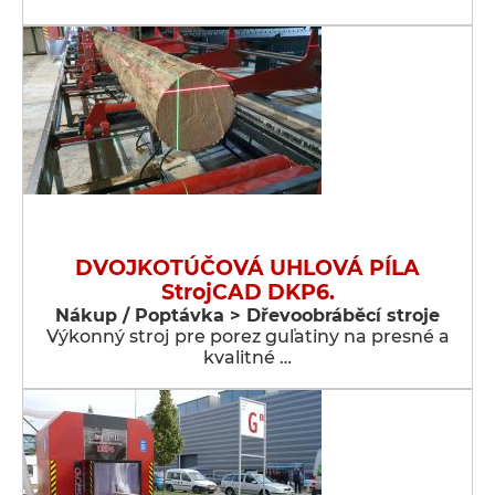
DVOJKOTÚČOVÁ UHLOVÁ PÍLA
StrojCAD DKP6.
Nákup / Poptávka > Dřevoobráběcí stroje
Výkonný stroj pre porez guľatiny na presné a
kvalitné …