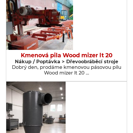
Kmenová pila Wood mizer lt 20
Nákup / Poptávka > Dřevoobráběcí stroje
Dobrý den, prodáme kmenovou pásovou pilu
Wood mizer lt 20 …