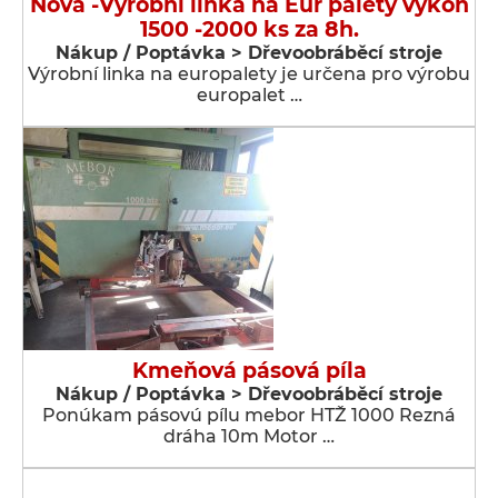
Nová -Výrobní linka na Eur palety výkon
1500 -2000 ks za 8h.
Nákup / Poptávka > Dřevoobráběcí stroje
Výrobní linka na europalety je určena pro výrobu
europalet …
Kmeňová pásová píla
Nákup / Poptávka > Dřevoobráběcí stroje
Ponúkam pásovú pílu mebor HTŽ 1000 Rezná
dráha 10m Motor …