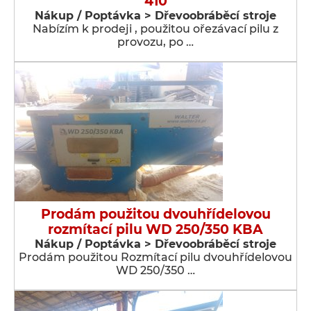
410
Nákup / Poptávka > Dřevoobráběcí stroje
Nabízím k prodeji , použitou ořezávací pilu z
provozu, po …
Prodám použitou dvouhřídelovou
rozmítací pilu WD 250/350 KBA
Nákup / Poptávka > Dřevoobráběcí stroje
Prodám použitou Rozmítací pilu dvouhřídelovou
WD 250/350 …