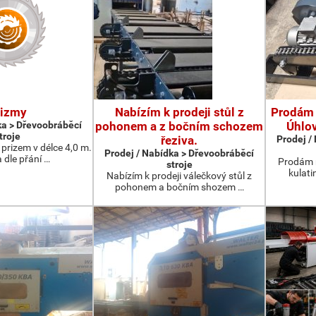
rizmy
Nabízím k prodeji stůl z
Prodám 
ka > Dřevoobráběcí
pohonem a z bočním schozem
Úhlo
troje
řeziva.
Prodej /
prizem v délce 4,0 m.
Prodej / Nabídka > Dřevoobráběcí
 dle přání …
Prodám 
stroje
kulati
Nabízím k prodeji válečkový stůl z
pohonem a bočním shozem …