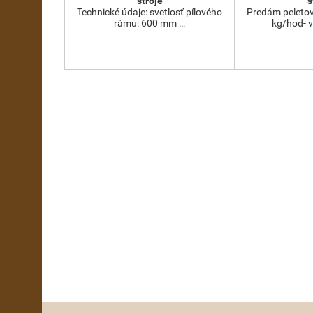
stroje
s
Technické údaje: svetlosť pílového
Predám peletov
rámu: 600 mm …
kg/hod- 