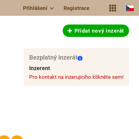
Přihlášení
Registrace
Přidat nový inzerát
Bezplatný inzerát
Inzerent
Pro kontakt na inzerujícího klikněte sem!