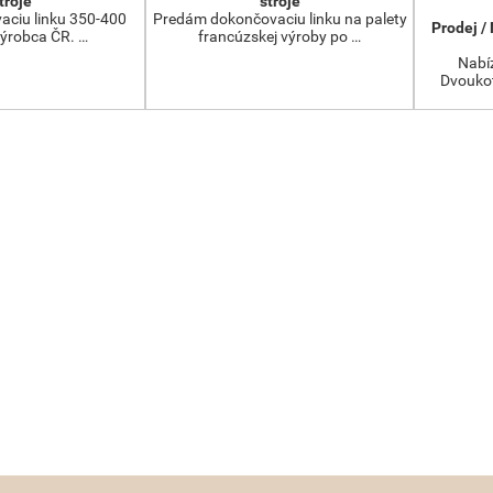
troje
stroje
aciu linku 350-400
Predám dokončovaciu linku na palety
Prodej /
výrobca ČR. …
francúzskej výroby po …
Nabíz
Dvoukot