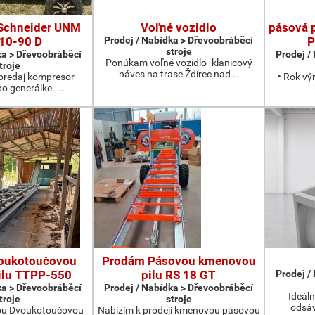
Schneider UNM
Voľné vozidlo
pásová 
10-90 D
Prodej / Nabídka > Dřevoobráběcí
P
stroje
ka > Dřevoobráběcí
Prodej /
Ponúkam voľné vozidlo- klanicový
troje
náves na trase Ždírec nad …
redaj kompresor
• Rok vý
po generálke. …
oukotoučovou
Prodám Pásovou kmenovou
ilu TTPP-550
pilu RS 18 GT
Prodej /
ka > Dřevoobráběcí
Prodej / Nabídka > Dřevoobráběcí
Ideáln
troje
stroje
odsáv
ou Dvoukotoučovou
Nabízím k prodeji kmenovou pásovou