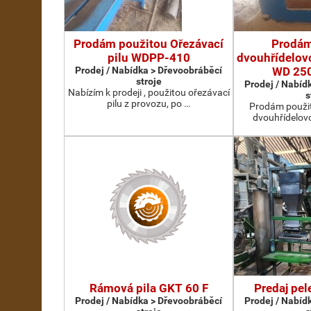
Prodám použitou Ořezávací
Prodám
pilu WDPP-410
dvouhřídelovo
Prodej / Nabídka > Dřevoobráběcí
WD 25
stroje
Prodej / Nabíd
Nabízím k prodeji , použitou ořezávací
s
pilu z provozu, po …
Prodám použit
dvouhřídelov
Rámová pila GKT 60 F
Predaj pel
Prodej / Nabídka > Dřevoobráběcí
Prodej / Nabíd