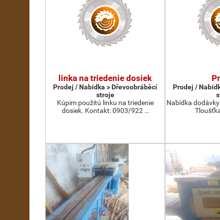
linka na triedenie dosiek
P
Prodej / Nabídka > Dřevoobráběcí
Prodej / Nabíd
stroje
s
Kúpim použitú linku na triedenie
Nabídka dodávky 
dosiek. Kontakt: 0903/922 …
Tloušťka