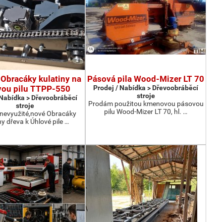
Obracáky kulatiny na
Pásová pila Wood-Mizer LT 70
vou pilu TTPP-550
Prodej / Nabídka > Dřevoobráběcí
stroje
 Nabídka > Dřevoobráběcí
Prodám použitou kmenovou pásovou
stroje
pilu Wood-Mizer LT 70, hl. …
nevyužité,nové Obracáky
ny dřeva k Úhlové pile …