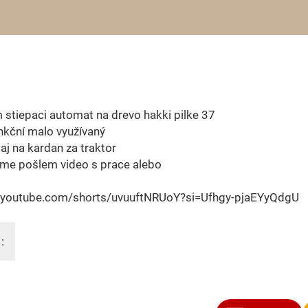
stiepaci automat na drevo hakki pilke 37
nkční malo využívaný
aj na kardan za traktor
jme pošlem video s prace alebo
//youtube.com/shorts/uvuuftNRUoY?si=Ufhgy-pjaEYyQdgU
: