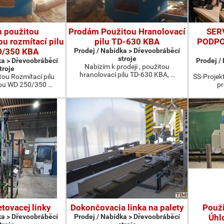
 použitou
Prodám Použitou Hranolovací
SER
u rozmítací pilu
pilu TD-630 KBA
PODPO
0/350 KBA
Prodej / Nabídka > Dřevoobráběcí
stroje
ka > Dřevoobráběcí
Prodej /
Nabízím k prodeji , použitou
troje
hranolovací pilu TD-630 KBA, …
ou Rozmítací pilu
SS-Projekt
ou WD 250/350 …
pr
etovacej linky
Dokončovacia linka na palety
Použ
ka > Dřevoobráběcí
Prodej / Nabídka > Dřevoobráběcí
Úhl