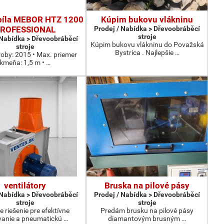
píla MEBOR HTZ 1200
Kúpim bukovu vlákninu
ROFESSIONAL
Prodej / Nabídka > Dřevoobráběcí
stroje
 Nabídka > Dřevoobráběcí
Kúpim bukovu vlákninu do Považská
stroje
Bystrica . Najlepšie …
roby: 2015 • Max. priemer
kmeňa: 1,5 m • …
ventilátory
Bruska na pilové pásy
 Nabídka > Dřevoobráběcí
Prodej / Nabídka > Dřevoobráběcí
stroje
stroje
e riešenie pre efektívne
Predám brusku na pilové pásy
anie a pneumatickú …
diamantovým brusným …