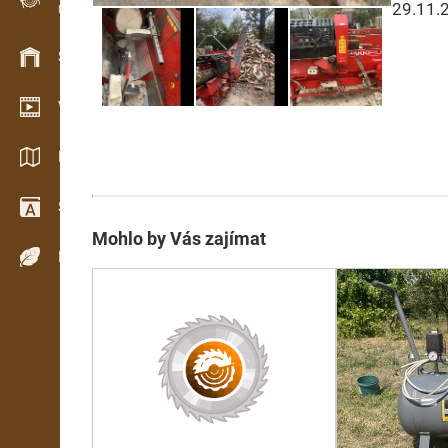
29.11.
Evidence dřeva v terénu
Skladové hospodářství
Video showroom
Katalogy / Brožury
Slovník
Mohlo by Vás zajímat
Dřeviny