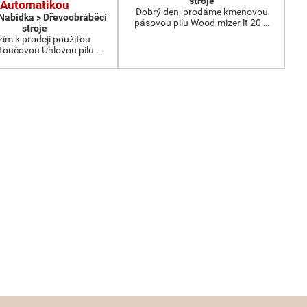
stroje
Automatikou
Dobrý den, prodáme kmenovou
 Nabídka > Dřevoobráběcí
pásovou pilu Wood mizer lt 20 …
stroje
ím k prodeji použitou
oučovou Úhlovou pilu …