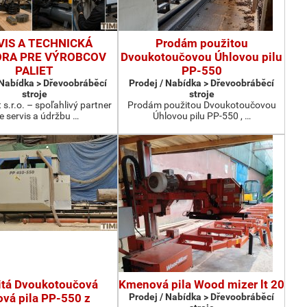
VIS A TECHNICKÁ
Prodám použitou
RA PRE VÝROBCOV
Dvoukotoučovou Úhlovou pilu
PALIET
PP-550
 Nabídka > Dřevoobráběcí
Prodej / Nabídka > Dřevoobráběcí
stroje
stroje
 s.r.o. – spoľahlivý partner
Prodám použitou Dvoukotoučovou
e servis a údržbu …
Úhlovou pilu PP-550 , …
itá Dvoukotoučová
Kmenová pila Wood mizer lt 20
ová pila PP-550 z
Prodej / Nabídka > Dřevoobráběcí