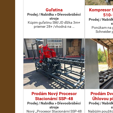
Guľatina
Kompresor 
Prodej / Nabídka > Dřevoobráběcí
510-
stroje
Prodej / Nabíd
Kúpim guľatinu SM/JD dlžka 3m+
s
priemer 28+ /vhodná na …
Ponúkam na p
Schneider 
Prodám Nový Procesor
Prodám Dv
Stacionární SSP-48
Úhlovou p
Prodej / Nabídka > Dřevoobráběcí
Prodej / Nabíd
stroje
s
Nový ,,Procesor Stacionární SSP-48
Nabízím použit