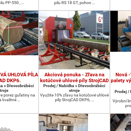
ilu PP-550 , …
pilu RS 18 GT, pohon …
Á UHLOVÁ PÍLA
Akciová ponuka - Zľava na
Nová -
CAD DKP6.
kotúčové uhlové píly StrojCAD
palety v
ka > Dřevoobráběcí
Prodej / Nabídka > Dřevoobráběcí
troje
stroje
Prodej /
re porez guľatiny na
Využite 10% zľavu na kotúčové uhlové
a kvalitné …
píly StrojCAD DKP6, …
Výrobní li
pro