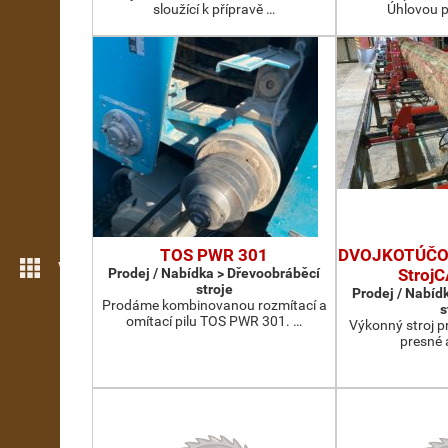
sloužící k přípravě …
Úhlovou p
TOS PWR 301
DVOJKOTÚČOV
Více možností
Prodej / Nabídka > Dřevoobráběcí
Stroj
stroje
Prodej / Nabíd
Prodáme kombinovanou rozmítací a
s
omítací pilu TOS PWR 301. …
Výkonný stroj p
presné 