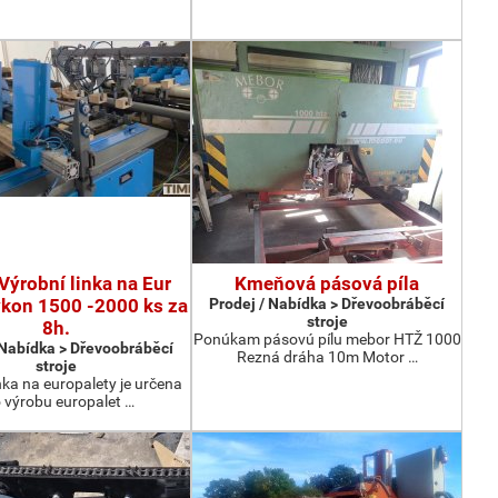
Výrobní linka na Eur
Kmeňová pásová píla
ýkon 1500 -2000 ks za
Prodej / Nabídka > Dřevoobráběcí
stroje
8h.
Ponúkam pásovú pílu mebor HTŽ 1000
 Nabídka > Dřevoobráběcí
Rezná dráha 10m Motor …
stroje
nka na europalety je určena
 výrobu europalet …