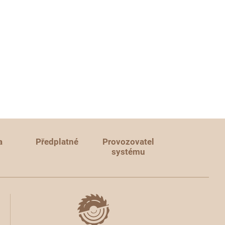
a
Předplatné
Provozovatel
systému