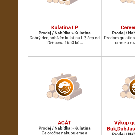
Kulatina LP
Cerve
Prodej / Nabídka > Kulatina
Prodej / Na
Dobrý den,nabízím kulatinu LP, čep od
Predam gulatina
25+,cena 1650 kč …
smreku roz
AGÁT
Výkup gu
Prodej / Nabídka > Kulatina
Buk,DubJas
Celoročne nakupujeme a
Prodej / Na