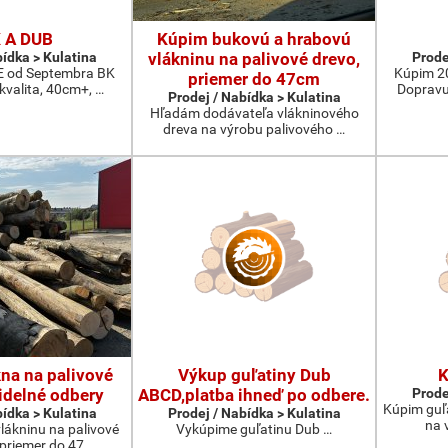
 A DUB
Kúpim bukovú a hrabovú
bídka > Kulatina
vlákninu na palivové drevo,
Prode
od Septembra BK
Kúpim 2
priemer do 47cm
 kvalita, 40cm+, …
Dopravu
Prodej / Nabídka > Kulatina
Hľadám dodávateľa vlákninového
dreva na výrobu palivového …
na na palivové
Výkup guľatiny Dub
K
idelné odbery
ABCD,platba ihneď po odbere.
Prode
Kúpim guľ
bídka > Kulatina
Prodej / Nabídka > Kulatina
na 
lákninu na palivové
Vykúpime guľatinu Dub …
 priemer do 47 …