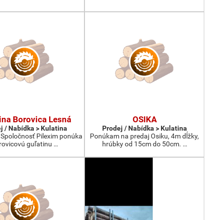
ina Borovica Lesná
OSIKA
j / Nabídka > Kulatina
Prodej / Nabídka > Kulatina
 Spoločnosť Pilexim ponúka
Ponúkam na predaj Osiku, 4m dĺžky,
rovicovú guľatinu …
hrúbky od 15cm do 50cm. …