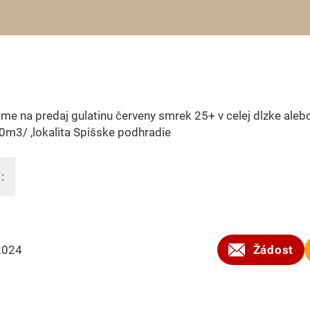
e na predaj gulatinu červeny smrek 25+ v celej dlzke aleb
m3/ ,lokalita Spišske podhradie
:
2024
Žádost