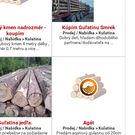
ý kmen nadrozměr -
Kúpim Guľatinu Smrek
koupím
Prodej / Nabídka > Kulatina
Dobrý deň, hľadám dlhodobého
j / Nabídka > Kulatina
partnera/dodávateľa na …
bový kmen 4 metry délky ,
ěr 0,7 metru a více …
Guľatina jedľa.
Agát
j / Nabídka > Kulatina
Prodej / Nabídka > Kulatina
priebežne na požiadanie
Predám agatovú gulatinu od 20cm