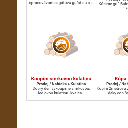
spracovávame agátovú guľatinu a …
Kúpime guľ: Buk
17
Koupím smrkovou kulatinu
Kúpa 
Prodej / Nabídka > Kulatina
Prodej / Na
Dobrý den,vykoupime smrkovou,
Kupim 2metrovu z
Jedlovou kulatinu -kvalita …
deky cop 8