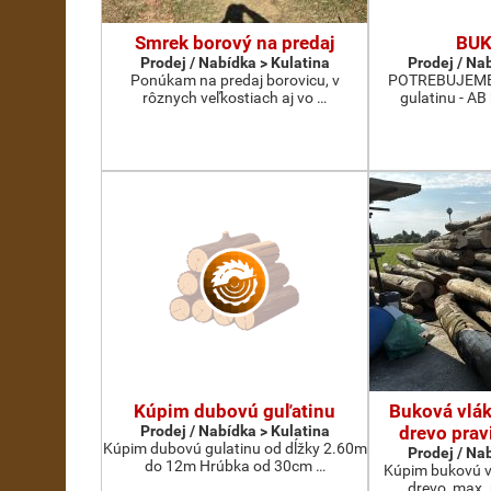
Smrek borový na predaj
BUK
Prodej / Nabídka > Kulatina
Prodej / Na
Ponúkam na predaj borovicu, v
POTREBUJEME 
rôznych veľkostiach aj vo …
gulatinu - AB
Kúpim dubovú guľatinu
Buková vlák
Prodej / Nabídka > Kulatina
drevo prav
Kúpim dubovú gulatinu od dĺžky 2.60m
Prodej / Na
do 12m Hrúbka od 30cm …
Kúpim bukovú v
drevo, max.