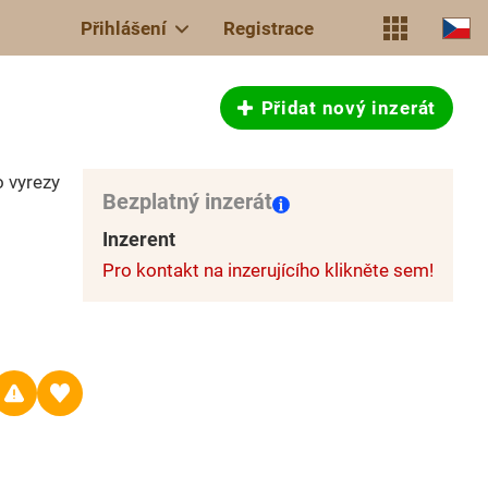
Přihlášení
Registrace
Přidat nový inzerát
o vyrezy
Bezplatný inzerát
Inzerent
Pro kontakt na inzerujícího klikněte sem!