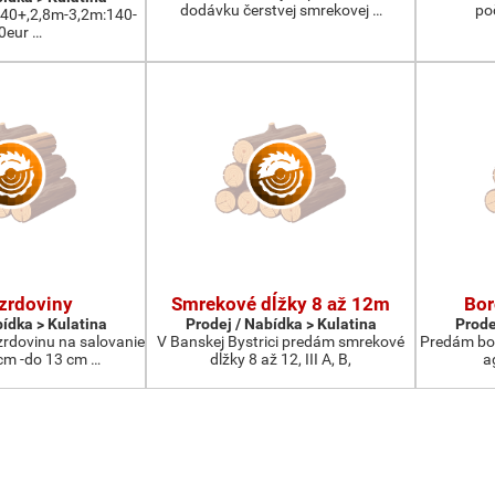
dodávku čerstvej smrekovej …
po
:40+,2,8m-3,2m:140-
0eur …
zrdoviny
Smrekové dĺžky 8 až 12m
Bor
bídka > Kulatina
Prodej / Nabídka > Kulatina
Prode
rdovinu na salovanie
V Banskej Bystrici predám smrekové
Predám bor
cm -do 13 cm …
dĺžky 8 až 12, III A, B,
a