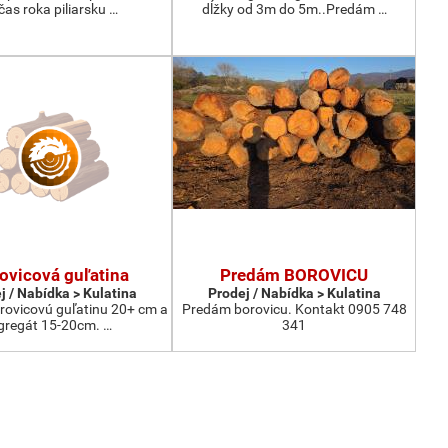
čas roka piliarsku …
dĺžky od 3m do 5m..Predám …
ovicová guľatina
Predám BOROVICU
j / Nabídka > Kulatina
Prodej / Nabídka > Kulatina
ovicovú guľatinu 20+ cm a
Predám borovicu. Kontakt 0905 748
gregát 15-20cm. …
341