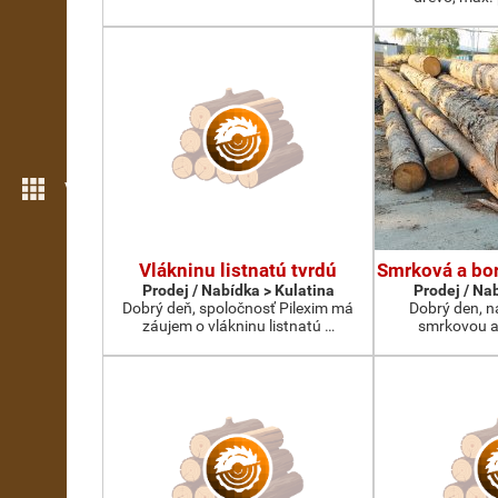
Více možností
Vlákninu listnatú tvrdú
Smrková a bor
Prodej / Nabídka > Kulatina
Prodej / Na
Dobrý deň, spoločnosť Pilexim má
Dobrý den, n
záujem o vlákninu listnatú …
smrkovou a