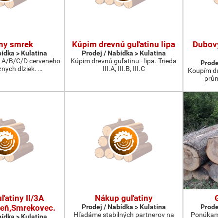
ny smrek
Kúpim drevnú guľatinu lipa
Dubov
bídka > Kulatina
Prodej / Nabídka > Kulatina
 A/B/C/D cerveneho
Kúpim drevnú guľatinu - lipa. Trieda
Prode
nych dlziek. …
III.A, III.B, III.C
Koupím du
prům
ľatiny II/3A
Nákup guľatiny
eň,Smrekovec.
Prodej / Nabídka > Kulatina
Prode
Hľadáme stabilných partnerov na
Ponúkam 
bídka > Kulatina