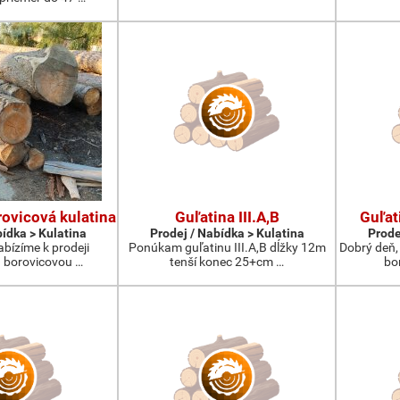
ovicová kulatina
Guľatina III.A,B
Guľat
bídka > Kulatina
Prodej / Nabídka > Kulatina
Prode
abízíme k prodeji
Ponúkam guľatinu III.A,B dĺžky 12m
Dobrý deň,
 borovicovou …
tenší konec 25+cm …
bo