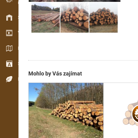
Evidence dřeva v terénu
Skladové hospodářství
Video showroom
Katalogy / Brožury
Slovník
Mohlo by Vás zajímat
Dřeviny