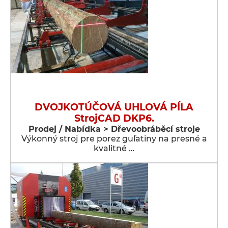
DVOJKOTÚČOVÁ UHLOVÁ PÍLA
StrojCAD DKP6.
Prodej / Nabídka > Dřevoobráběcí stroje
Výkonný stroj pre porez guľatiny na presné a
kvalitné …