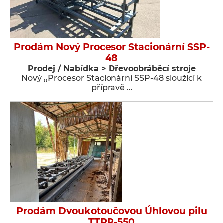
Prodám Nový Procesor Stacionární SSP-
48
Prodej / Nabídka > Dřevoobráběcí stroje
Nový ,,Procesor Stacionární SSP-48 sloužící k
přípravě …
Prodám Dvoukotoučovou Úhlovou pilu
TTPP-550