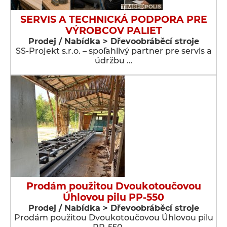
SERVIS A TECHNICKÁ PODPORA PRE
VÝROBCOV PALIET
Prodej / Nabídka > Dřevoobráběcí stroje
SS-Projekt s.r.o. – spoľahlivý partner pre servis a
údržbu …
Prodám použitou Dvoukotoučovou
Úhlovou pilu PP-550
Prodej / Nabídka > Dřevoobráběcí stroje
Prodám použitou Dvoukotoučovou Úhlovou pilu