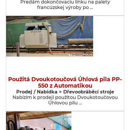
Predám dokončovaciu linku na palety
francúzskej výroby po …
Použitá Dvoukotoučová Úhlová pila PP-
550 z Automatikou
Prodej / Nabídka > Dřevoobráběcí stroje
Nabízím k prodeji použitou Dvoukotoučovou
Úhlovou pilu …