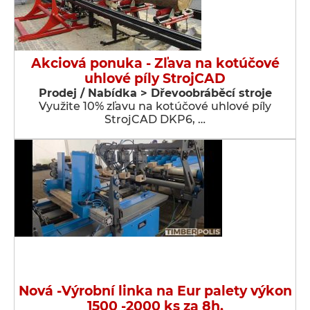
Akciová ponuka - Zľava na kotúčové
uhlové píly StrojCAD
Prodej / Nabídka > Dřevoobráběcí stroje
Využite 10% zľavu na kotúčové uhlové píly
StrojCAD DKP6, …
Nová -Výrobní linka na Eur palety výkon
1500 -2000 ks za 8h.