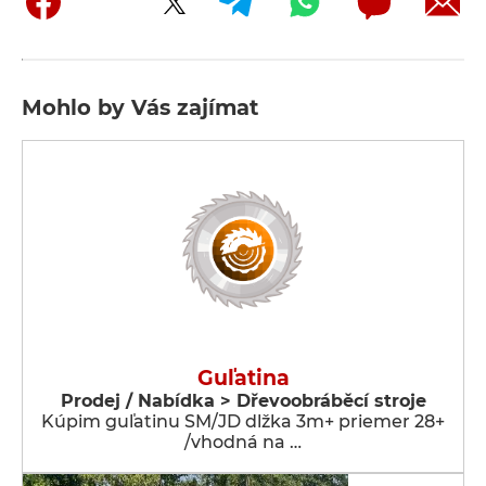
Mohlo by Vás zajímat
Guľatina
Prodej / Nabídka > Dřevoobráběcí stroje
Kúpim guľatinu SM/JD dlžka 3m+ priemer 28+
/vhodná na …