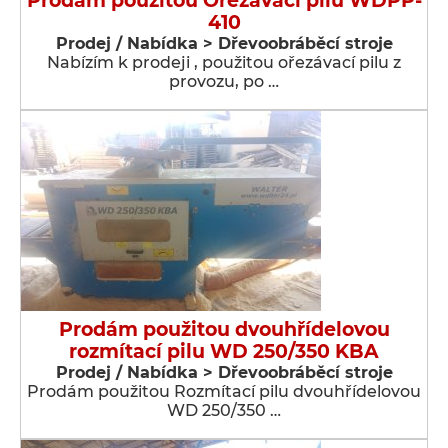
Prodám použitou Ořezávací pilu WDPP-
410
Prodej / Nabídka > Dřevoobráběcí stroje
Nabízím k prodeji , použitou ořezávací pilu z
provozu, po …
Prodám použitou dvouhřídelovou
rozmítací pilu WD 250/350 KBA
Prodej / Nabídka > Dřevoobráběcí stroje
Prodám použitou Rozmítací pilu dvouhřídelovou
WD 250/350 …