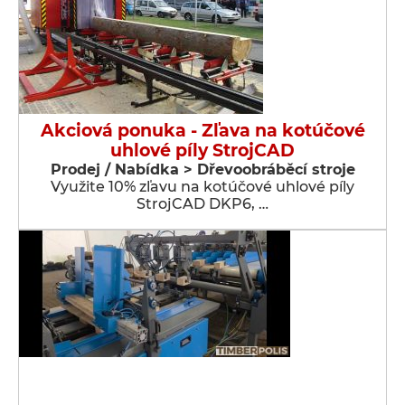
Akciová ponuka - Zľava na kotúčové
uhlové píly StrojCAD
Prodej / Nabídka > Dřevoobráběcí stroje
Využite 10% zľavu na kotúčové uhlové píly
StrojCAD DKP6, …