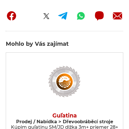
Mohlo by Vás zajímat
Guľatina
Prodej / Nabídka > Dřevoobráběcí stroje
Kúpim guľatinu SM/JD dlžka 3m+ priemer 28+