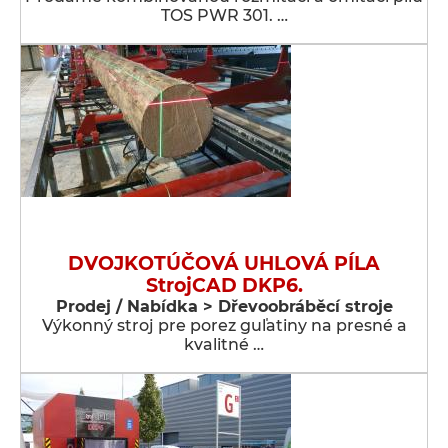
TOS PWR 301. …
DVOJKOTÚČOVÁ UHLOVÁ PÍLA
StrojCAD DKP6.
Prodej / Nabídka > Dřevoobráběcí stroje
Výkonný stroj pre porez guľatiny na presné a
kvalitné …