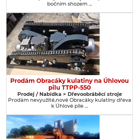
bočním shozem …
Prodám Obracáky kulatiny na Úhlovou
pilu TTPP-550
Prodej / Nabídka > Dřevoobráběcí stroje
Prodám nevyužité,nové Obracáky kulatiny dřeva
k Úhlové pile …