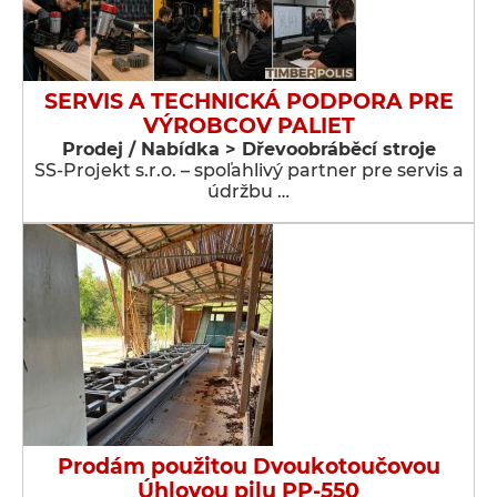
SERVIS A TECHNICKÁ PODPORA PRE
VÝROBCOV PALIET
Prodej / Nabídka > Dřevoobráběcí stroje
SS-Projekt s.r.o. – spoľahlivý partner pre servis a
údržbu …
Prodám použitou Dvoukotoučovou
Úhlovou pilu PP-550