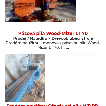
Pásová pila Wood-Mizer LT 70
Prodej / Nabídka > Dřevoobráběcí stroje
Prodám použitou kmenovou pásovou pilu Wood-
Mizer LT 70, hl. …