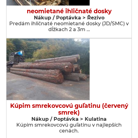
neomietané ihličnaté dosky
Nákup / Poptávka > Řezivo
Predám ihličnaté neomietané dosky (JD/SMC) v
dĺžkach 2 a 3m …
Kúpim smrekovcovú guľatinu (červený
smrek)
Nákup / Poptávka > Kulatina
Kúpim smrekovcovú guľatinu v najlepších
cenách.