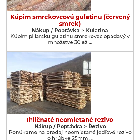
Kúpim smrekovcovú guľatinu (červený
smrek)
Nákup / Poptávka > Kulatina
Kúpim piliarsku guľatinu smrekovec opadavý v
množstve 30 až …
Ihličnaté neomietané rezivo
Nákup / Poptávka > Řezivo
Ponúkame na predaj neomietané jedľové rezivo
o hrúbke 25mm …