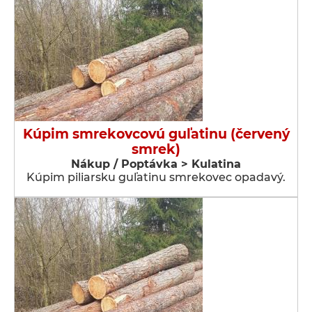
Kúpim smrekovcovú guľatinu (červený
smrek)
Nákup / Poptávka > Kulatina
Kúpim piliarsku guľatinu smrekovec opadavý.