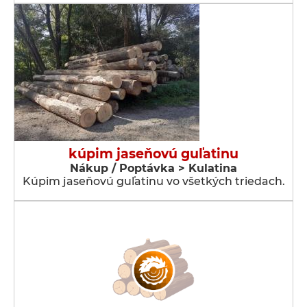
kúpim jaseňovú guľatinu
Nákup / Poptávka > Kulatina
Kúpim jaseňovú guľatinu vo všetkých triedach.