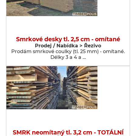
Smrkové desky tl. 2,5 cm - omítané
Prodej / Nabídka > Řezivo
Prodám smrkové coulky (tl. 25 mm) - omítané.
Délky 3 a 4 a …
SMRK neomítaný tl. 3,2 cm - TOTÁLNÍ