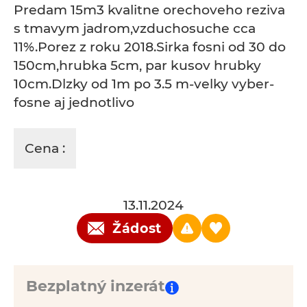
Predam 15m3 kvalitne orechoveho reziva
s tmavym jadrom,vzduchosuche cca
11%.Porez z roku 2018.Sirka fosni od 30 do
150cm,hrubka 5cm, par kusov hrubky
10cm.Dlzky od 1m po 3.5 m-velky vyber-
fosne aj jednotlivo
Cena :
13.11.2024
Žádost
Bezplatný inzerát