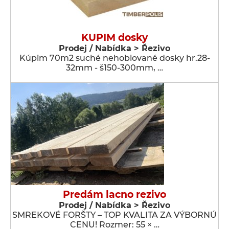
KUPIM dosky
Prodej / Nabídka > Řezivo
Kúpim 70m2 suché nehoblované dosky hr.28-
32mm - š150-300mm, …
Predám lacno rezivo
Prodej / Nabídka > Řezivo
SMREKOVÉ FORŠTY – TOP KVALITA ZA VÝBORNÚ
CENU! Rozmer: 55 × …