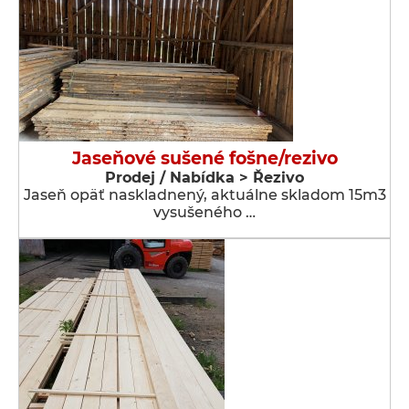
Jaseňové sušené fošne/rezivo
Prodej / Nabídka > Řezivo
Jaseň opäť naskladnený, aktuálne skladom 15m3
vysušeného …