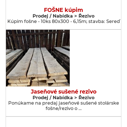
FOŠNE kúpim
Prodej / Nabídka > Řezivo
Kúpim fošne - 10ks 80x300 - 6,15m; stavba: Sereď
Jaseňové sušené rezivo
Prodej / Nabídka > Řezivo
Ponúkame na predaj jaseňové sušené stolárske
fošne/rezivo o …