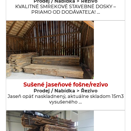
Prodej / Nabídka > Řezivo
KVALITNÉ SMREKOVÉ STAVEBNÉ DOSKY –
PRIAMO OD DODÁVATEĽA! …
Sušené jaseňové fošne/rezivo
Prodej / Nabídka > Řezivo
Jaseň opäť naskladnený, aktuálne skladom 15m3
vysušeného …