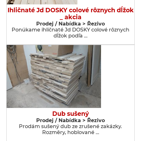
Ihličnaté Jd DOSKY colové rôznych dĺžok
_ akcia
Prodej / Nabídka > Řezivo
Ponúkame ihličnaté Jd DOSKY colové rôznych
dĺžok podľa …
Dub sušený
Prodej / Nabídka > Řezivo
Prodám sušený dub ze zrušené zakázky.
Rozměry, hoblované …