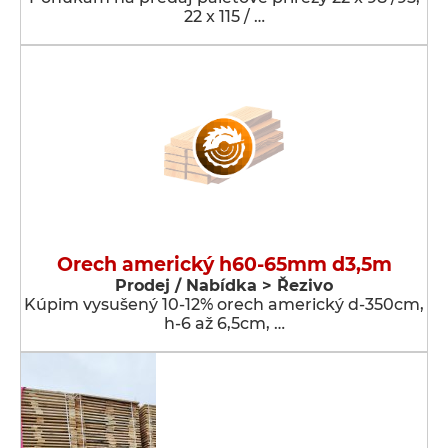
22 x 115 / …
Orech americký h60-65mm d3,5m
Prodej / Nabídka > Řezivo
Kúpim vysušený 10-12% orech americký d-350cm,
h-6 až 6,5cm, …