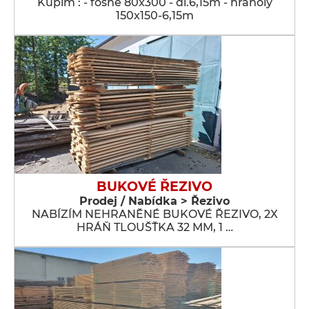
Kúpim : - fošne 80x300 - dl.6,15m - hranoly
150x150-6,15m
BUKOVÉ ŘEZIVO
Prodej / Nabídka > Řezivo
NABÍZÍM NEHRANĚNÉ BUKOVÉ ŘEZIVO, 2X
HRÁŇ TLOUŠŤKA 32 MM, 1 …