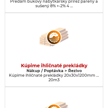
Predám bukový nábytkársky prírez parený a
sušený 8% +-2% 4 …
Kúpime ihličnaté prekládky
Nákup / Poptávka > Řezivo
Kúpime ihličnaté prekládky 20x30x1200mm ...
20m3