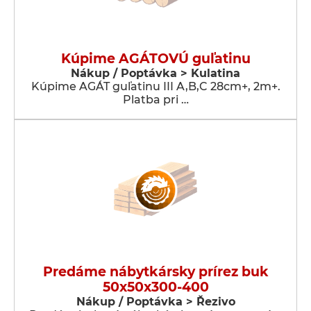
Kúpime AGÁTOVÚ guľatinu
Nákup / Poptávka > Kulatina
Kúpime AGÁT guľatinu III A,B,C 28cm+, 2m+.
Platba pri …
Predáme nábytkársky prírez buk
50x50x300-400
Nákup / Poptávka > Řezivo