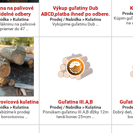
na na palivové
Výkup guľatiny Dub
K
idelné odbery
ABCD,platba ihneď po odbere.
Prode
Kúpim guľ
bídka > Kulatina
Prodej / Nabídka > Kulatina
na 
lákninu na palivové
Vykúpime guľatinu Dub …
 priemer do 47 …
ovicová kulatina
Guľatina III.A,B
Guľat
bídka > Kulatina
Prodej / Nabídka > Kulatina
Prode
abízíme k prodeji
Ponúkam guľatinu III.A,B dĺžky 12m
Dobrý deň,
 borovicovou …
tenší konec 25+cm …
bo