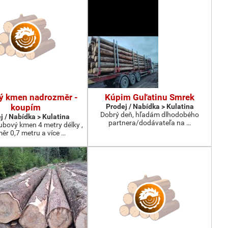
ý kmen nadrozměr -
Kúpim Guľatinu Smrek
koupím
Prodej / Nabídka > Kulatina
Dobrý deň, hľadám dlhodobého
j / Nabídka > Kulatina
partnera/dodávateľa na …
bový kmen 4 metry délky ,
ěr 0,7 metru a více …