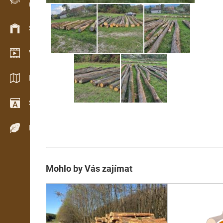
Evidence dřeva v terénu
Skladové hospodářství
Video showroom
Katalogy / Brožury
Slovník
Dřeviny
Mohlo by Vás zajímat