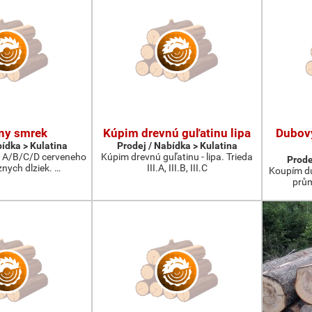
ny smrek
Kúpim drevnú guľatinu lipa
Dubov
bídka > Kulatina
Prodej / Nabídka > Kulatina
 A/B/C/D cerveneho
Kúpim drevnú guľatinu - lipa. Trieda
Prode
nych dlziek. …
III.A, III.B, III.C
Koupím du
prům