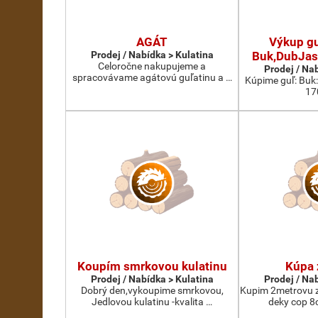
AGÁT
Výkup gu
Prodej / Nabídka > Kulatina
Buk,DubJas
Celoročne nakupujeme a
Prodej / Na
spracovávame agátovú guľatinu a …
Kúpime guľ: Buk
17
Koupím smrkovou kulatinu
Kúpa 
Prodej / Nabídka > Kulatina
Prodej / Na
Dobrý den,vykoupime smrkovou,
Kupim 2metrovu z
Jedlovou kulatinu -kvalita …
deky cop 8