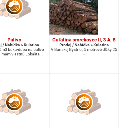
Palivo
Guľatina smrekovec II, 3 A, B
j / Nabídka > Kulatina
Prodej / Nabídka > Kulatina
0m3 buka-duba na palivo
V Banskej Bystrici, 5 metrové dĺžky 25
 mám vlastnú Lokalita …
+