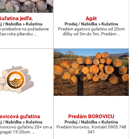
Guľatina jedľa.
Agát
j / Nabídka > Kulatina
Prodej / Nabídka > Kulatina
priebežne na požiadanie
Predám agatovú gulatinu od 20cm
čas roka piliarsku …
dĺžky od 3m do 5m..Predám …
ovicová guľatina
Predám BOROVICU
j / Nabídka > Kulatina
Prodej / Nabídka > Kulatina
ovicovú guľatinu 20+ cm a
Predám borovicu. Kontakt 0905 748
gregát 15-20cm. …
341