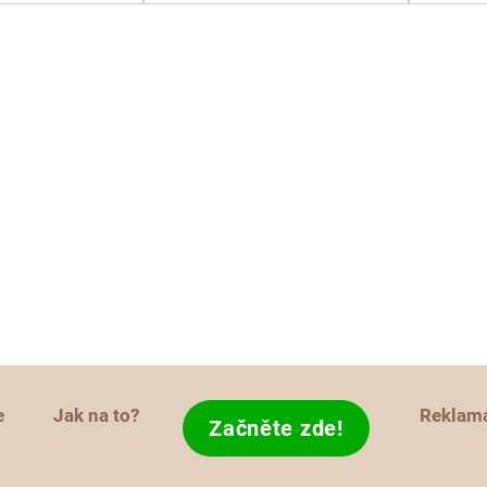
e
Jak na to?
Reklam
Začněte zde!