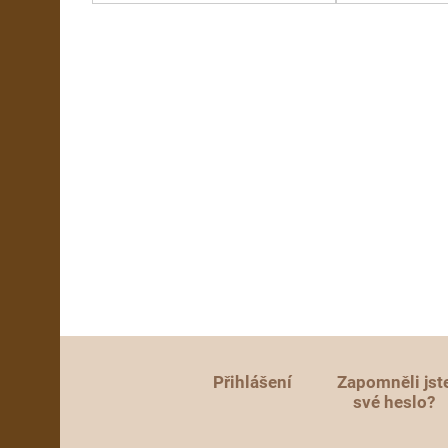
Přihlášení
Zapomněli jst
své heslo?