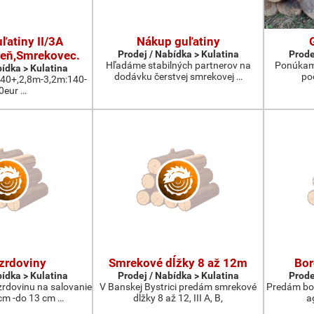
ľatiny II/3A
Nákup guľatiny
eň,Smrekovec.
Prodej / Nabídka > Kulatina
Prode
Hľadáme stabilných partnerov na
Ponúkam 
bídka > Kulatina
dodávku čerstvej smrekovej …
po
:40+,2,8m-3,2m:140-
0eur …
zrdoviny
Smrekové dĺžky 8 až 12m
Bor
bídka > Kulatina
Prodej / Nabídka > Kulatina
Prode
rdovinu na salovanie
V Banskej Bystrici predám smrekové
Predám bor
cm -do 13 cm …
dĺžky 8 až 12, III A, B,
a