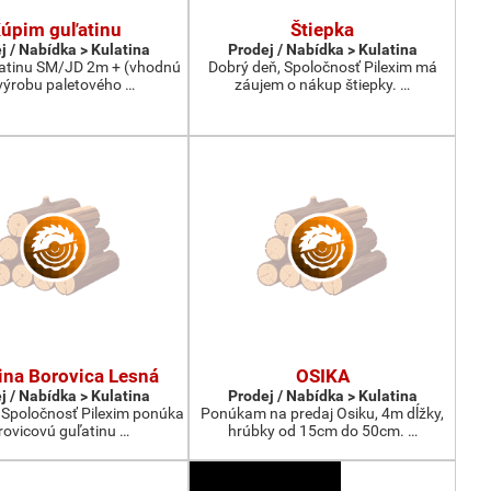
úpim guľatinu
Štiepka
j / Nabídka > Kulatina
Prodej / Nabídka > Kulatina
atinu SM/JD 2m + (vhodnú
Dobrý deň, Spoločnosť Pilexim má
výrobu paletového …
záujem o nákup štiepky. …
ina Borovica Lesná
OSIKA
j / Nabídka > Kulatina
Prodej / Nabídka > Kulatina
 Spoločnosť Pilexim ponúka
Ponúkam na predaj Osiku, 4m dĺžky,
rovicovú guľatinu …
hrúbky od 15cm do 50cm. …