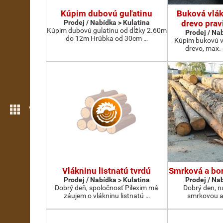
Kúpim dubovú guľatinu
Buková vlák
Prodej / Nabídka > Kulatina
drevo prav
Kúpim dubovú gulatinu od dĺžky 2.60m
Prodej / Na
do 12m Hrúbka od 30cm …
Kúpim bukovú v
drevo, max.
Více možností
Vlákninu listnatú tvrdú
Smrková a bor
Prodej / Nabídka > Kulatina
Prodej / Na
Dobrý deň, spoločnosť Pilexim má
Dobrý den, n
záujem o vlákninu listnatú …
smrkovou a