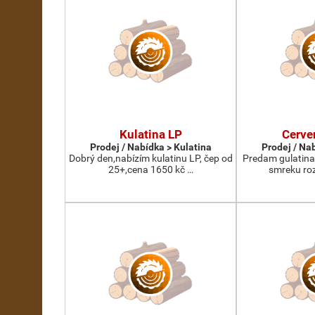
Kulatina LP
Cerve
Prodej / Nabídka > Kulatina
Prodej / Na
Dobrý den,nabízím kulatinu LP, čep od
Predam gulatina
25+,cena 1650 kč …
smreku roz