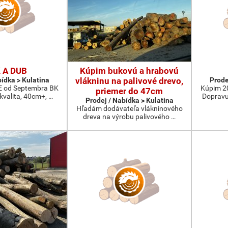
 A DUB
Kúpim bukovú a hrabovú
bídka > Kulatina
vlákninu na palivové drevo,
Prode
od Septembra BK
Kúpim 2
priemer do 47cm
 kvalita, 40cm+, …
Dopravu
Prodej / Nabídka > Kulatina
Hľadám dodávateľa vlákninového
dreva na výrobu palivového …