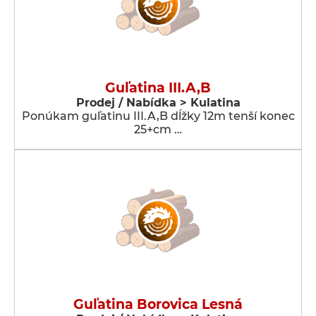
Guľatina III.A,B
Prodej / Nabídka > Kulatina
Ponúkam guľatinu III.A,B dĺžky 12m tenší konec
25+cm …
Guľatina Borovica Lesná