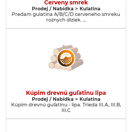
Cerveny smrek
Prodej / Nabídka > Kulatina
Predam gulatina A/B/C/D cerveneho smreku
roznych dlziek. …
Kúpim drevnú guľatinu lipa
Prodej / Nabídka > Kulatina
Kúpim drevnú guľatinu - lipa. Trieda III.A, III.B,
III.C