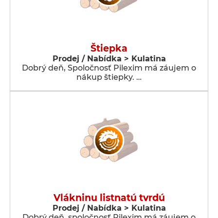
Štiepka
Prodej / Nabídka > Kulatina
Dobrý deň, Spoločnosť Pilexim má záujem o
nákup štiepky. …
Vlákninu listnatú tvrdú
Prodej / Nabídka > Kulatina
Dobrý deň, spoločnosť Pilexim má záujem o