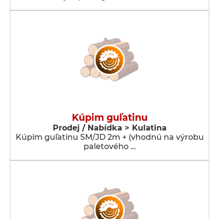
Kúpim guľatinu
Prodej / Nabídka > Kulatina
Kúpim guľatinu SM/JD 2m + (vhodnú na výrobu
paletového …