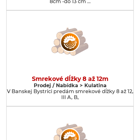
8cm -do 13 cm …
Smrekové dĺžky 8 až 12m
Prodej / Nabídka > Kulatina
V Banskej Bystrici predám smrekové dĺžky 8 až 12,
III A, B,