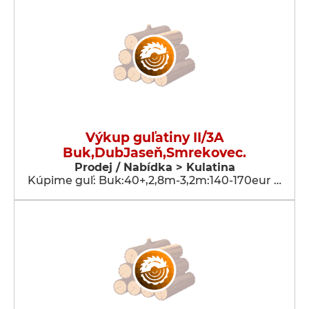
Výkup guľatiny II/3A
Buk,DubJaseň,Smrekovec.
Prodej / Nabídka > Kulatina
Kúpime guľ: Buk:40+,2,8m-3,2m:140-170eur …