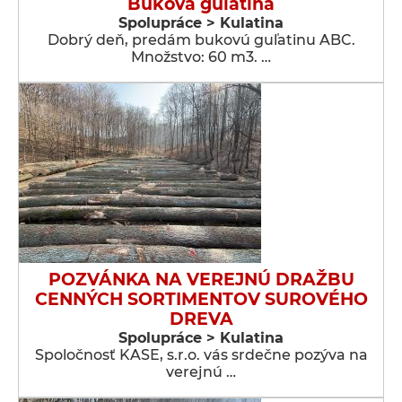
Buková guľatina
Spolupráce > Kulatina
Dobrý deň, predám bukovú guľatinu ABC.
Množstvo: 60 m3. …
POZVÁNKA NA VEREJNÚ DRAŽBU
CENNÝCH SORTIMENTOV SUROVÉHO
DREVA
Spolupráce > Kulatina
Spoločnosť KASE, s.r.o. vás srdečne pozýva na
verejnú …