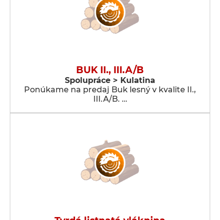
BUK II., III.A/B
Spolupráce > Kulatina
Ponúkame na predaj Buk lesný v kvalite II.,
III.A/B. …