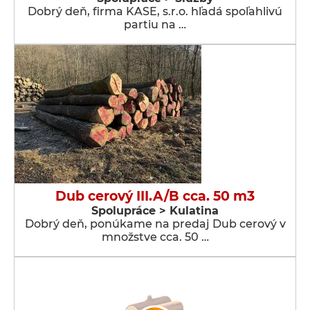
Dobrý deň, firma KASE, s.r.o. hľadá spoľahlivú
partiu na …
Dub cerový III.A/B cca. 50 m3
Spolupráce > Kulatina
Dobrý deň, ponúkame na predaj Dub cerový v
množstve cca. 50 …