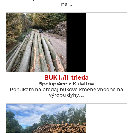
na …
BUK I./II. trieda
Spolupráce > Kulatina
Ponúkam na predaj bukové kmene vhodné na
výrobu dyhy. …