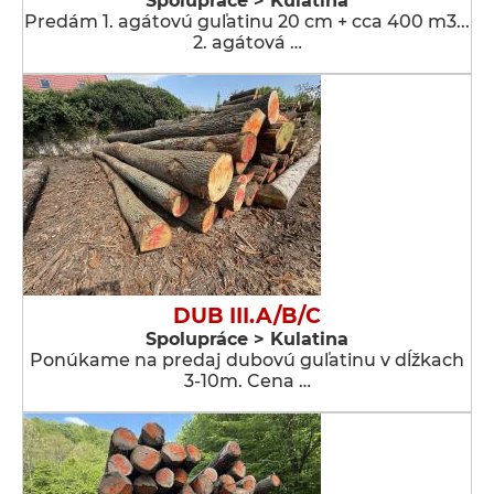
Spolupráce > Kulatina
Predám 1. agátovú guľatinu 20 cm + cca 400 m3...
2. agátová …
DUB III.A/B/C
Spolupráce > Kulatina
Ponúkame na predaj dubovú guľatinu v dĺžkach
3-10m. Cena …