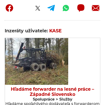
Inzeráty uživatele:
KASE
Hľadáme forwarder na lesné práce –
Západné Slovensko
Spolupráce > Služby
Hľadáme spoľahlivého dodávateľa s forwarderom