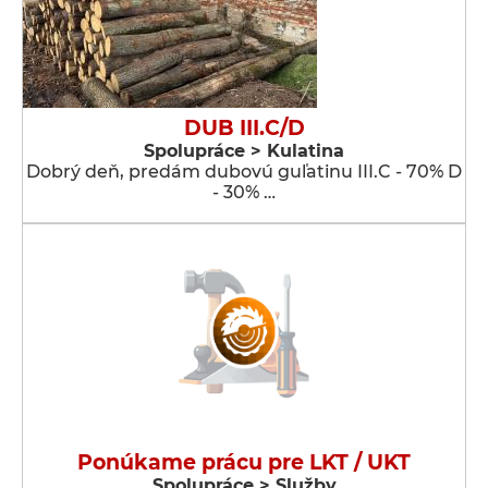
DUB III.C/D
Spolupráce > Kulatina
Dobrý deň, predám dubovú guľatinu III.C - 70% D
- 30% …
Ponúkame prácu pre LKT / UKT
Spolupráce > Služby