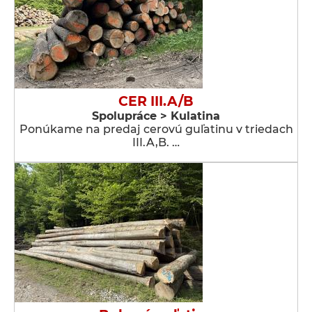
CER III.A/B
Spolupráce > Kulatina
Ponúkame na predaj cerovú guľatinu v triedach
III.A,B. …