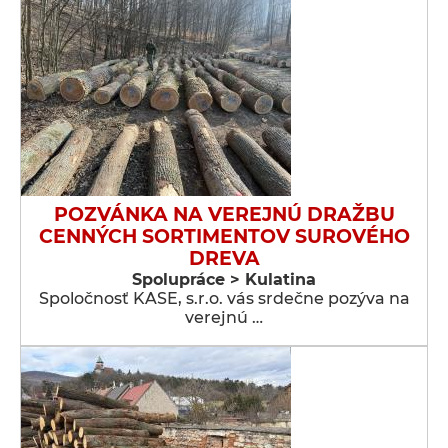
POZVÁNKA NA VEREJNÚ DRAŽBU
CENNÝCH SORTIMENTOV SUROVÉHO
DREVA
Spolupráce > Kulatina
Spoločnosť KASE, s.r.o. vás srdečne pozýva na
verejnú …