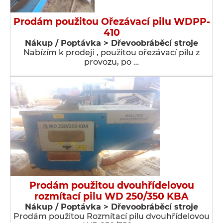
Prodám použitou Ořezávací pilu WDPP-
410
Nákup / Poptávka > Dřevoobráběcí stroje
Nabízím k prodeji , použitou ořezávací pilu z
provozu, po …
Prodám použitou dvouhřídelovou
rozmítací pilu WD 250/350 KBA
Nákup / Poptávka > Dřevoobráběcí stroje
Prodám použitou Rozmítací pilu dvouhřídelovou