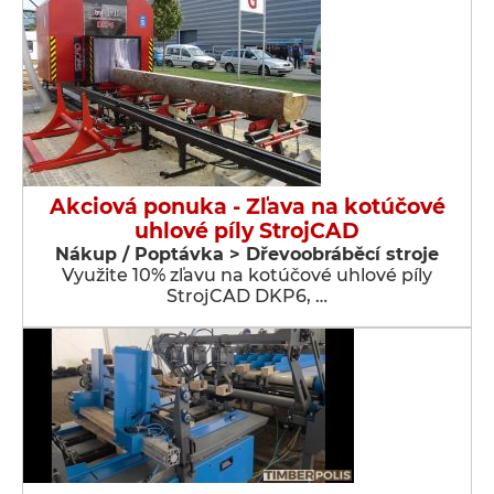
Akciová ponuka - Zľava na kotúčové
uhlové píly StrojCAD
Nákup / Poptávka > Dřevoobráběcí stroje
Využite 10% zľavu na kotúčové uhlové píly
StrojCAD DKP6, …