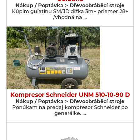
Nákup / Poptávka > Dřevoobráběcí stroje
Kúpim guľatinu SM/JD dlžka 3m+ priemer 28+
/vhodná na …
Kompresor Schneider UNM 510-10-90 D
Nákup / Poptávka > Dřevoobráběcí stroje
Ponúkam na predaj kompresor Schneider po
generálke. …