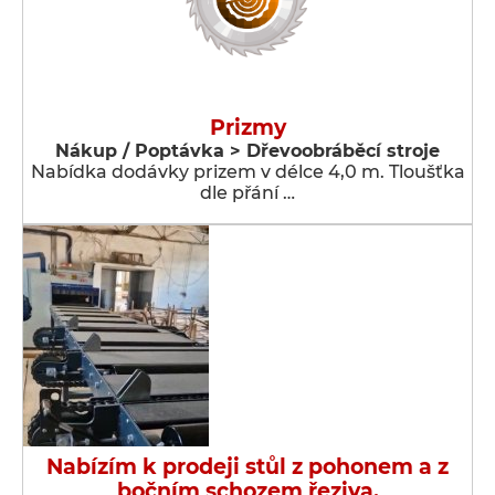
Prizmy
Nákup / Poptávka > Dřevoobráběcí stroje
Nabídka dodávky prizem v délce 4,0 m. Tloušťka
dle přání …
Nabízím k prodeji stůl z pohonem a z
bočním schozem řeziva.