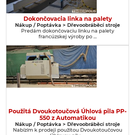
Dokončovacia linka na palety
Nákup / Poptávka > Dřevoobráběcí stroje
Predám dokončovaciu linku na palety
francúzskej výroby po …
Použitá Dvoukotoučová Úhlová pila PP-
550 z Automatikou
Nákup / Poptávka > Dřevoobráběcí stroje
Nabízím k prodeji použitou Dvoukotoučovou