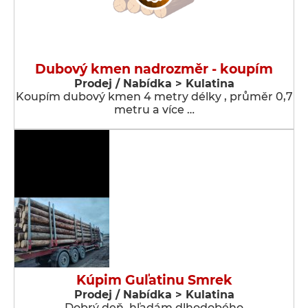
Dubový kmen nadrozměr - koupím
Prodej / Nabídka > Kulatina
Koupím dubový kmen 4 metry délky , průměr 0,7
metru a více …
Kúpim Guľatinu Smrek
Prodej / Nabídka > Kulatina
Dobrý deň, hľadám dlhodobého