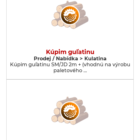
Kúpim guľatinu
Prodej / Nabídka > Kulatina
Kúpim guľatinu SM/JD 2m + (vhodnú na výrobu
paletového …