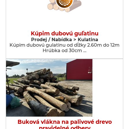
Kúpim dubovú guľatinu
Prodej / Nabídka > Kulatina
Kúpim dubovú gulatinu od dĺžky 2.60m do 12m
Hrúbka od 30cm …
Buková vlákna na palivové drevo
pravidelné odbery