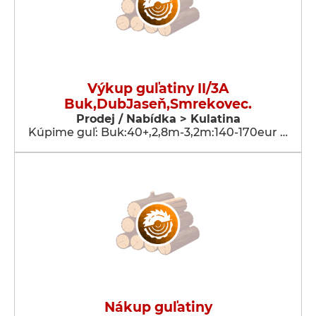
Výkup guľatiny II/3A
Buk,DubJaseň,Smrekovec.
Prodej / Nabídka > Kulatina
Kúpime guľ: Buk:40+,2,8m-3,2m:140-170eur …
Nákup guľatiny