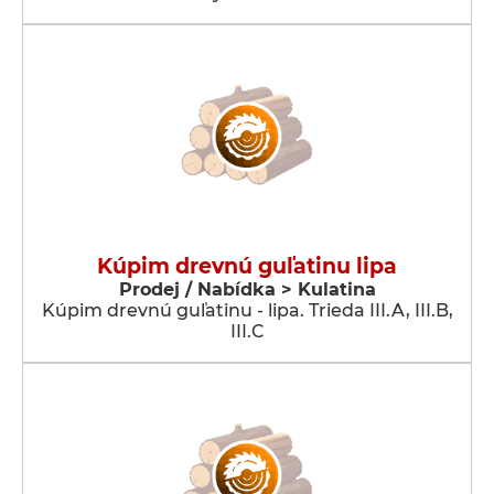
Kúpim drevnú guľatinu lipa
Prodej / Nabídka > Kulatina
Kúpim drevnú guľatinu - lipa. Trieda III.A, III.B,
III.C