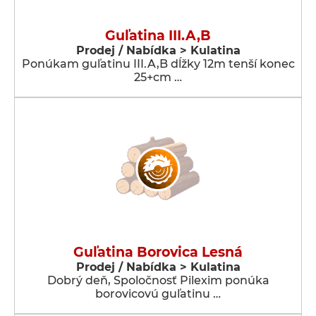
Guľatina III.A,B
Prodej / Nabídka > Kulatina
Ponúkam guľatinu III.A,B dĺžky 12m tenší konec
25+cm …
Guľatina Borovica Lesná
Prodej / Nabídka > Kulatina
Dobrý deň, Spoločnosť Pilexim ponúka
borovicovú guľatinu …