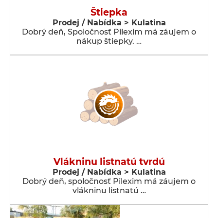
Štiepka
Prodej / Nabídka > Kulatina
Dobrý deň, Spoločnosť Pilexim má záujem o
nákup štiepky. …
Vlákninu listnatú tvrdú
Prodej / Nabídka > Kulatina
Dobrý deň, spoločnosť Pilexim má záujem o
vlákninu listnatú …