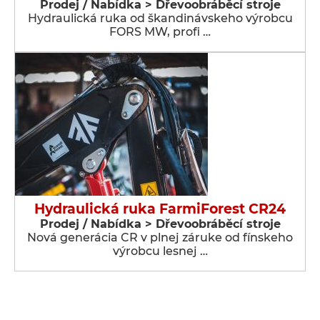
Prodej / Nabídka > Dřevoobráběcí stroje
Hydraulická ruka od škandinávskeho výrobcu
FORS MW, profi …
Hydraulická ruka FarmiForest CR24
Prodej / Nabídka > Dřevoobráběcí stroje
Nová generácia CR v plnej záruke od fínskeho
výrobcu lesnej …