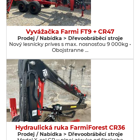
Vyvážačka Farmi FT9 + CR47
Prodej / Nabídka > Dřevoobráběcí stroje
Nový lesnícky príves s max. nosnosťou 9 000kg •
Obojstranne …
Hydraulická ruka FarmiForest CR36
Prodej / Nabídka > Dřevoobráběcí stroje