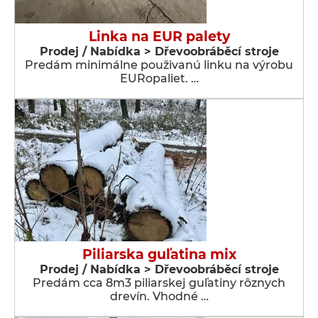
Linka na EUR palety
Prodej / Nabídka > Dřevoobráběcí stroje
Predám minimálne použivanú linku na výrobu
EURopaliet. …
Piliarska guľatina mix
Prodej / Nabídka > Dřevoobráběcí stroje
Predám cca 8m3 piliarskej guľatiny rôznych
drevín. Vhodné …