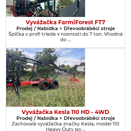
Vyvážačka FarmiForest FT7
Prodej / Nabídka > Dřevoobráběcí stroje
Špička v profi triede v nosnosti do 7 ton. Vhodná
do …
Vyvážačka Kesla 110 HD - 4WD
Prodej / Nabídka > Dřevoobráběcí stroje
Zachovalá vyvážačka značky Kesla, model 110
Heavy Duty po …