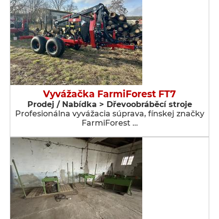
Vyvážačka FarmiForest FT7
Prodej / Nabídka > Dřevoobráběcí stroje
Profesionálna vyvážacia súprava, fínskej značky
FarmiForest …