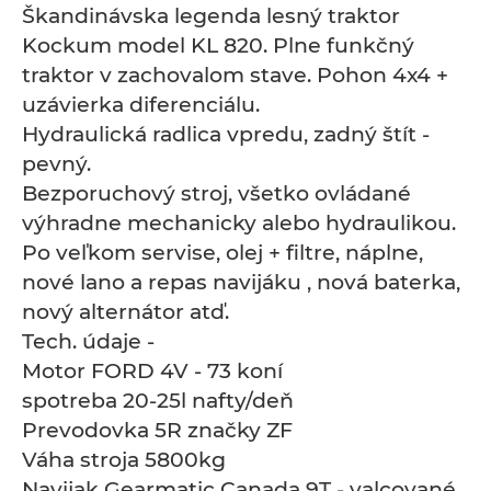
Škandinávska legenda lesný traktor
Kockum model KL 820. Plne funkčný
traktor v zachovalom stave. Pohon 4x4 +
uzávierka diferenciálu.
Hydraulická radlica vpredu, zadný štít -
pevný.
Bezporuchový stroj, všetko ovládané
výhradne mechanicky alebo hydraulikou.
Po veľkom servise, olej + filtre, náplne,
nové lano a repas navijáku , nová baterka,
nový alternátor atď.
Tech. údaje -
Motor FORD 4V - 73 koní
spotreba 20-25l nafty/deň
Prevodovka 5R značky ZF
Váha stroja 5800kg
Navijak Gearmatic Canada 9T - valcované