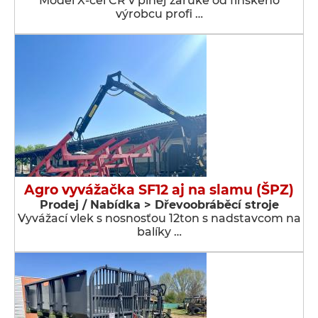
Model X-cel CR v plnej záruke od fínskeho
výrobcu profi …
Agro vyvážačka SF12 aj na slamu (ŠPZ)
Prodej / Nabídka > Dřevoobráběcí stroje
Vyvážací vlek s nosnosťou 12ton s nadstavcom na
balíky …