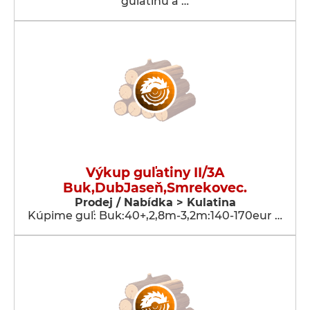
guľatinu a …
Výkup guľatiny II/3A
Buk,DubJaseň,Smrekovec.
Prodej / Nabídka > Kulatina
Kúpime guľ: Buk:40+,2,8m-3,2m:140-170eur …