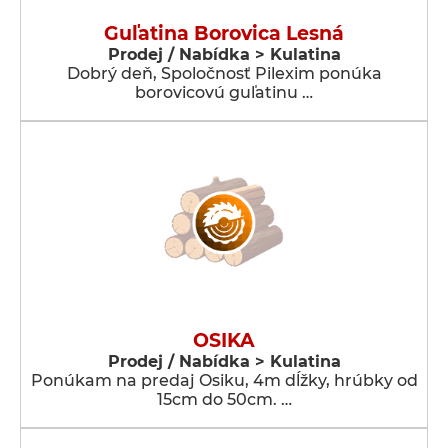
Guľatina Borovica Lesná
Prodej / Nabídka > Kulatina
Dobrý deň, Spoločnosť Pilexim ponúka
borovicovú guľatinu …
OSIKA
Prodej / Nabídka > Kulatina
Ponúkam na predaj Osiku, 4m dĺžky, hrúbky od
15cm do 50cm. …