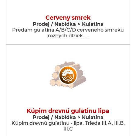
Cerveny smrek
Prodej / Nabídka > Kulatina
Predam gulatina A/B/C/D cerveneho smreku
roznych dlziek. …
Kúpim drevnú guľatinu lipa
Prodej / Nabídka > Kulatina
Kúpim drevnú guľatinu - lipa. Trieda III.A, III.B,
III.C