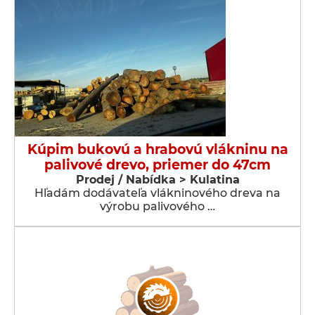
Kúpim bukovú a hrabovú vlákninu na
palivové drevo, priemer do 47cm
Prodej / Nabídka > Kulatina
Hľadám dodávateľa vlákninového dreva na
výrobu palivového …