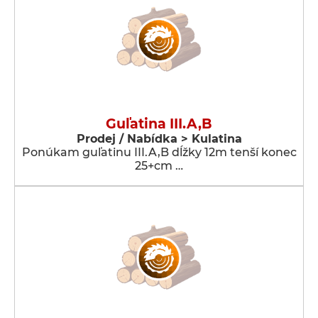
Guľatina III.A,B
Prodej / Nabídka > Kulatina
Ponúkam guľatinu III.A,B dĺžky 12m tenší konec
25+cm …