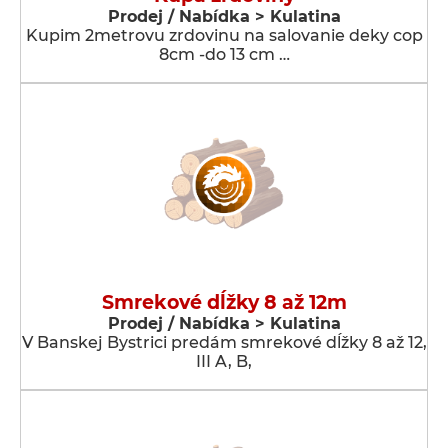
Prodej / Nabídka > Kulatina
Kupim 2metrovu zrdovinu na salovanie deky cop
8cm -do 13 cm …
Smrekové dĺžky 8 až 12m
Prodej / Nabídka > Kulatina
V Banskej Bystrici predám smrekové dĺžky 8 až 12,
III A, B,