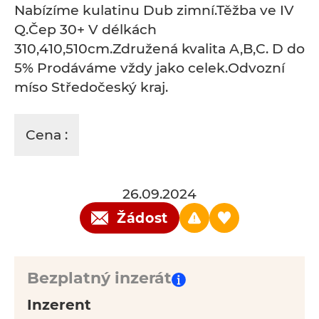
Nabízíme kulatinu Dub zimní.Těžba ve IV
Q.Čep 30+ V délkách
310,410,510cm.Združená kvalita A,B,C. D do
5% Prodáváme vždy jako celek.Odvozní
míso Středočeský kraj.
Cena :
26.09.2024
Žádost
Bezplatný inzerát
Inzerent