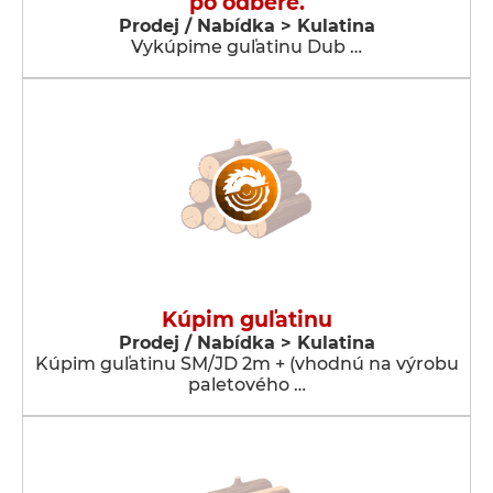
po odbere.
Prodej / Nabídka > Kulatina
Vykúpime guľatinu Dub …
Kúpim guľatinu
Prodej / Nabídka > Kulatina
Kúpim guľatinu SM/JD 2m + (vhodnú na výrobu
paletového …