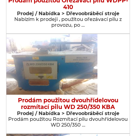
Prodám použitou Ořezávací pilu WDPP-
410
Prodej / Nabídka > Dřevoobráběcí stroje
Nabízím k prodeji , použitou ořezávací pilu z
provozu, po …
Prodám použitou dvouhřídelovou
rozmítací pilu WD 250/350 KBA
Prodej / Nabídka > Dřevoobráběcí stroje
Prodám použitou Rozmítací pilu dvouhřídelovou
WD 250/350 …