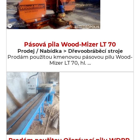
Pásová pila Wood-Mizer LT 70
Prodej / Nabídka > Dřevoobráběcí stroje
Prodám použitou kmenovou pásovou pilu Wood-
Mizer LT 70, hl. …