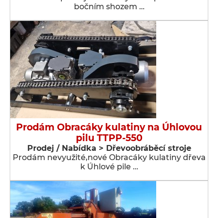
bočním shozem …
Prodám Obracáky kulatiny na Úhlovou
pilu TTPP-550
Prodej / Nabídka > Dřevoobráběcí stroje
Prodám nevyužité,nové Obracáky kulatiny dřeva
k Úhlové pile …