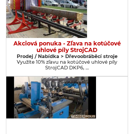
Akciová ponuka - Zľava na kotúčové
uhlové píly StrojCAD
Prodej / Nabídka > Dřevoobráběcí stroje
Využite 10% zľavu na kotúčové uhlové píly
StrojCAD DKP6, …