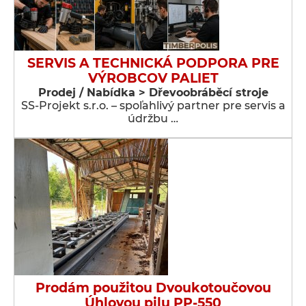
SERVIS A TECHNICKÁ PODPORA PRE
VÝROBCOV PALIET
Prodej / Nabídka > Dřevoobráběcí stroje
SS-Projekt s.r.o. – spoľahlivý partner pre servis a
údržbu …
Prodám použitou Dvoukotoučovou
Úhlovou pilu PP-550