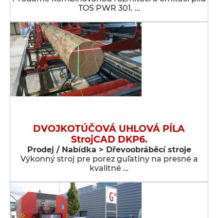
TOS PWR 301. …
DVOJKOTÚČOVÁ UHLOVÁ PÍLA
StrojCAD DKP6.
Prodej / Nabídka > Dřevoobráběcí stroje
Výkonný stroj pre porez guľatiny na presné a
kvalitné …