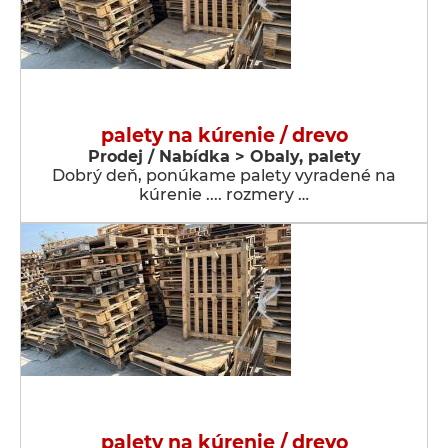
palety na kúrenie / drevo
Prodej / Nabídka > Obaly, palety
Dobrý deň, ponúkame palety vyradené na
kúrenie .... rozmery …
palety na kúrenie / drevo