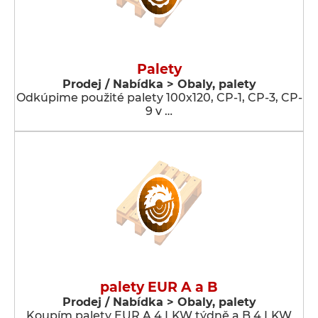
Palety
Prodej / Nabídka > Obaly, palety
Odkúpime použité palety 100x120, CP-1, CP-3, CP-
9 v …
palety EUR A a B
Prodej / Nabídka > Obaly, palety
Koupím palety EUR A 4 LKW týdně a B 4 LKW