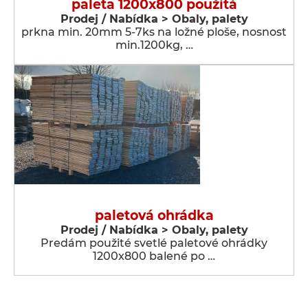
paleta 1200x800 použitá
Prodej / Nabídka > Obaly, palety
prkna min. 20mm 5-7ks na ložné ploše, nosnost
min.1200kg, …
paletová ohrádka
Prodej / Nabídka > Obaly, palety
Predám použité svetlé paletové ohrádky
1200x800 balené po …