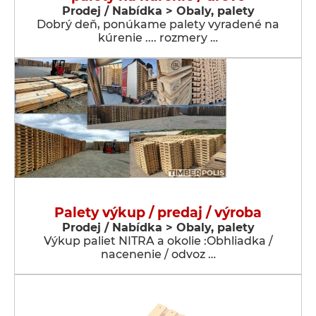
Prodej / Nabídka > Obaly, palety
Dobrý deň, ponúkame palety vyradené na
kúrenie .... rozmery …
Palety výkup / predaj / výroba
Prodej / Nabídka > Obaly, palety
Výkup paliet NITRA a okolie :Obhliadka /
nacenenie / odvoz …