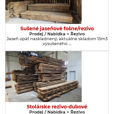
Sušené jaseňové fošne/rezivo
Prodej / Nabídka > Řezivo
Jaseň opäť naskladnený, aktuálne skladom 15m3
vysušeného …
Stolárske rezivo-dubové
Prodej / Nabídka > Řezivo