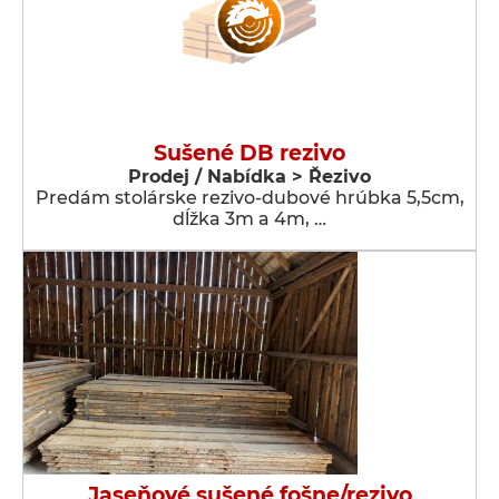
Sušené DB rezivo
Prodej / Nabídka > Řezivo
Predám stolárske rezivo-dubové hrúbka 5,5cm,
dĺžka 3m a 4m, …
Jaseňové sušené fošne/rezivo