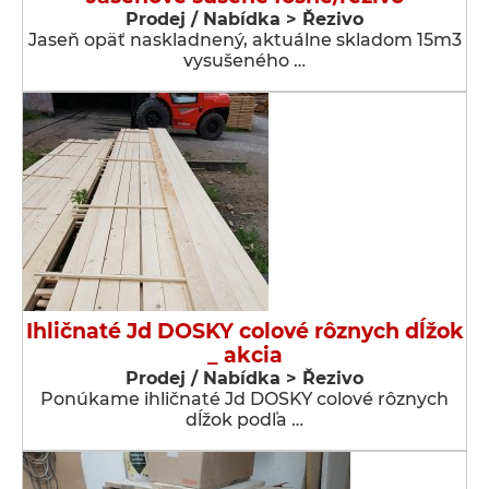
Prodej / Nabídka > Řezivo
Jaseň opäť naskladnený, aktuálne skladom 15m3
vysušeného …
Ihličnaté Jd DOSKY colové rôznych dĺžok
_ akcia
Prodej / Nabídka > Řezivo
Ponúkame ihličnaté Jd DOSKY colové rôznych
dĺžok podľa …