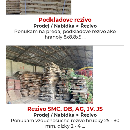
Podkladove rezivo
Prodej / Nabídka > Řezivo
Ponukam na predaj podkladove rezivo ako
hranoly 8x8,8x5 …
Rezivo SMC, DB, AG, JV, JS
Prodej / Nabídka > Řezivo
Ponukam vzduchosuche rezivo hrubky 25 - 80
mm, dlzky 2 - 4 …