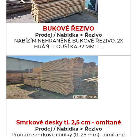
BUKOVÉ ŘEZIVO
Prodej / Nabídka > Řezivo
NABÍZÍM NEHRANĚNÉ BUKOVÉ ŘEZIVO, 2X
HRÁŇ TLOUŠŤKA 32 MM, 1 …
Smrkové desky tl. 2,5 cm - omítané
Prodej / Nabídka > Řezivo
Prodám smrkové coulky (tl. 25 mm) - omítané.