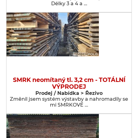
Délky 3 a 4 a …
SMRK neomítaný tl. 3,2 cm - TOTÁLNÍ
VÝPRODEJ
Prodej / Nabídka > Řezivo
Změnil jsem systém výstavby a nahromadily se
mi SMRKOVÉ …