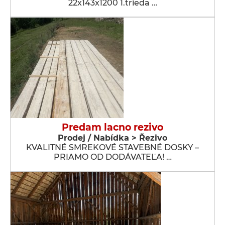
22x143x1200 1.trieda …
Predam lacno rezivo
Prodej / Nabídka > Řezivo
KVALITNÉ SMREKOVÉ STAVEBNÉ DOSKY –
PRIAMO OD DODÁVATEĽA! …