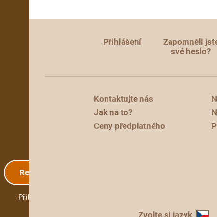
Přihlášení
Zapomněli jst
své heslo?
Kontaktujte nás
N
Jak na to?
N
Ceny předplatného
P
Registrace
Přihlášení
Zvolte si jazyk