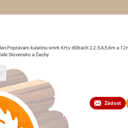
en.Poptávám kulatinu smrk KH,v dlžkách 2,2.5,4,5,6m a 12
Celé Slovensko a Čechy
:
2024
Žádost