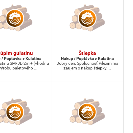
úpim guľatinu
Štiepka
 / Poptávka > Kulatina
Nákup / Poptávka > Kulatina
atinu SM/JD 2m + (vhodnú
Dobrý deň, Spoločnosť Pilexim má
výrobu paletového …
záujem o nákup štiepky. …