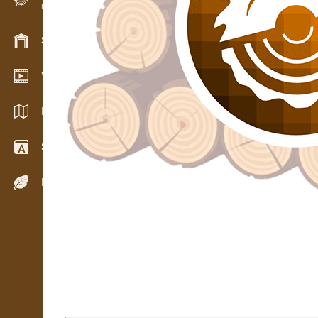
Evidence dřeva v terénu
Skladové hospodářství
Video showroom
Katalogy / Brožury
Slovník
Dřeviny