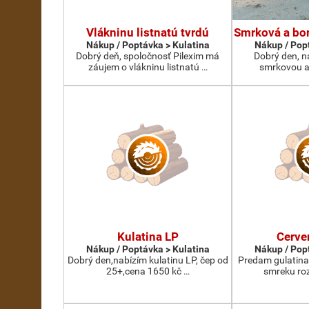
Vlákninu listnatú tvrdú
Smrková a bor
Nákup / Poptávka > Kulatina
Nákup / Pop
Dobrý deň, spoločnosť Pilexim má
Dobrý den, n
záujem o vlákninu listnatú …
smrkovou a
Kulatina LP
Cerve
Nákup / Poptávka > Kulatina
Nákup / Pop
Dobrý den,nabízím kulatinu LP, čep od
Predam gulatina
25+,cena 1650 kč …
smreku roz