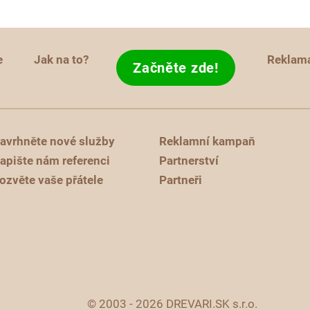
e
Jak na to?
Reklam
Začněte zde!
avrhněte nové služby
Reklamní kampaň
apište nám referenci
Partnerství
ozvěte vaše přátele
Partneři
© 2003 - 2026 DREVARI.SK s.r.o.