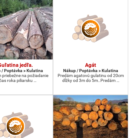
Guľatina jedľa.
Agát
 / Poptávka > Kulatina
Nákup / Poptávka > Kulatina
priebežne na požiadanie
Predám agatovú gulatinu od 20cm
čas roka piliarsku …
dĺžky od 3m do 5m..Predám …