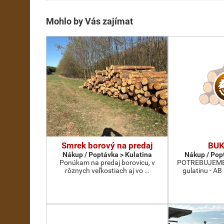
Mohlo by Vás zajímat
Smrek borový na predaj
BUK
Nákup / Poptávka > Kulatina
Nákup / Pop
Ponúkam na predaj borovicu, v
POTREBUJEME 
rôznych veľkostiach aj vo …
gulatinu - AB