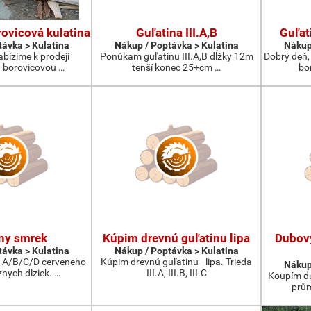
ovicová kulatina
Guľatina III.A,B
Guľat
távka > Kulatina
Nákup / Poptávka > Kulatina
Nákup
abízíme k prodeji
Ponúkam guľatinu III.A,B dĺžky 12m
Dobrý deň,
 borovicovou …
tenší konec 25+cm …
bo
ny smrek
Kúpim drevnú guľatinu lipa
Dubov
távka > Kulatina
Nákup / Poptávka > Kulatina
 A/B/C/D cerveneho
Kúpim drevnú guľatinu - lipa. Trieda
Nákup
nych dlziek. …
III.A, III.B, III.C
Koupím du
prům