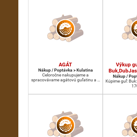
AGÁT
Výkup gu
Nákup / Poptávka > Kulatina
Buk,DubJas
Celoročne nakupujeme a
Nákup / Pop
spracovávame agátovú guľatinu a …
Kúpime guľ: Buk
17