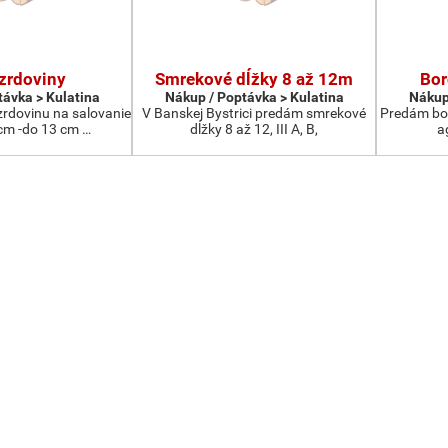
zrdoviny
Smrekové dĺžky 8 až 12m
Bor
távka > Kulatina
Nákup / Poptávka > Kulatina
Nákup
rdovinu na salovanie
V Banskej Bystrici predám smrekové
Predám bor
cm -do 13 cm …
dĺžky 8 až 12, III A, B,
a