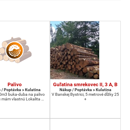
Palivo
Guľatina smrekovec II, 3 A, B
 / Poptávka > Kulatina
Nákup / Poptávka > Kulatina
0m3 buka-duba na palivo
V Banskej Bystrici, 5 metrové dĺžky 25
 mám vlastnú Lokalita …
+