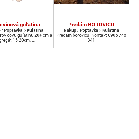
ovicová guľatina
Predám BOROVICU
 / Poptávka > Kulatina
Nákup / Poptávka > Kulatina
ovicovú guľatinu 20+ cm a
Predám borovicu. Kontakt 0905 748
gregát 15-20cm. …
341