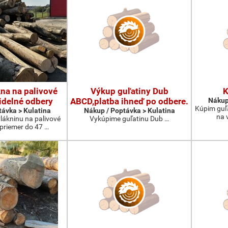
na na palivové
Výkup guľatiny Dub
K
idelné odbery
ABCD,platba ihneď po odbere.
Nákup
Kúpim guľ
távka > Kulatina
Nákup / Poptávka > Kulatina
na 
lákninu na palivové
Vykúpime guľatinu Dub …
 priemer do 47 …