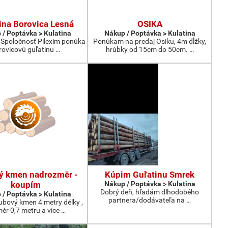
ina Borovica Lesná
OSIKA
 / Poptávka > Kulatina
Nákup / Poptávka > Kulatina
 Spoločnosť Pilexim ponúka
Ponúkam na predaj Osiku, 4m dĺžky,
rovicovú guľatinu …
hrúbky od 15cm do 50cm. …
ý kmen nadrozměr -
Kúpim Guľatinu Smrek
koupím
Nákup / Poptávka > Kulatina
Dobrý deň, hľadám dlhodobého
 / Poptávka > Kulatina
partnera/dodávateľa na …
bový kmen 4 metry délky ,
ěr 0,7 metru a více …