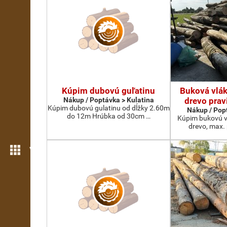
Kúpim dubovú guľatinu
Buková vlák
Nákup / Poptávka > Kulatina
drevo prav
Kúpim dubovú gulatinu od dĺžky 2.60m
Nákup / Pop
do 12m Hrúbka od 30cm …
Kúpim bukovú v
drevo, max.
Více možností