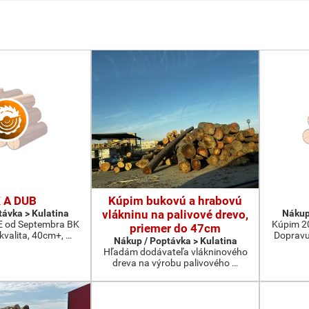
 A DUB
Kúpim bukovú a hrabovú
távka > Kulatina
vlákninu na palivové drevo,
Nákup
od Septembra BK
Kúpim 2
priemer do 47cm
 kvalita, 40cm+, …
Dopravu
Nákup / Poptávka > Kulatina
Hľadám dodávateľa vlákninového
dreva na výrobu palivového …