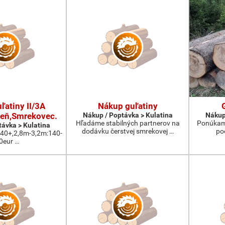
ľatiny II/3A
Nákup guľatiny
eň,Smrekovec.
Nákup / Poptávka > Kulatina
Nákup
Hľadáme stabilných partnerov na
Ponúkam 
távka > Kulatina
dodávku čerstvej smrekovej …
po
:40+,2,8m-3,2m:140-
0eur …