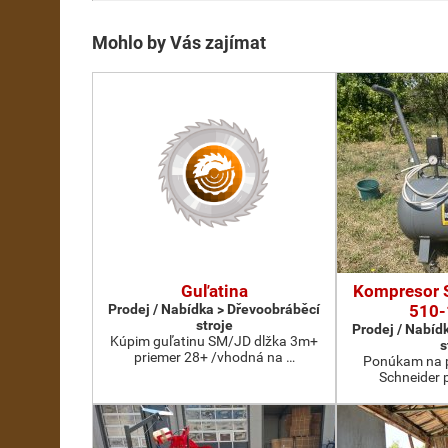
Mohlo by Vás zajímat
Guľatina
Kompresor 
Prodej / Nabídka > Dřevoobráběcí
510-
stroje
Prodej / Nabíd
Kúpim guľatinu SM/JD dlžka 3m+
s
priemer 28+ /vhodná na …
Ponúkam na p
Schneider 