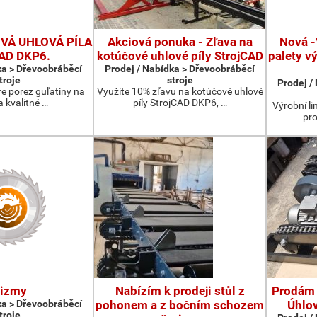
Á UHLOVÁ PÍLA
Akciová ponuka - Zľava na
Nová -
CAD DKP6.
kotúčové uhlové píly StrojCAD
palety v
ka > Dřevoobráběcí
Prodej / Nabídka > Dřevoobráběcí
troje
stroje
Prodej /
re porez guľatiny na
Využite 10% zľavu na kotúčové uhlové
a kvalitné …
píly StrojCAD DKP6, …
Výrobní li
pro
rizmy
Nabízím k prodeji stůl z
Prodám 
ka > Dřevoobráběcí
pohonem a z bočním schozem
Úhlo
troje