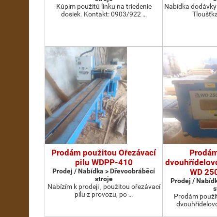
Kúpim použitú linku na triedenie
Nabídka dodávky 
dosiek. Kontakt: 0903/922 …
Tloušťka
Prodám použitou Ořezávací
Prodám
pilu WDPP-410
dvouhřídelovo
Prodej / Nabídka > Dřevoobráběcí
WD 25
stroje
Prodej / Nabíd
Nabízím k prodeji , použitou ořezávací
s
pilu z provozu, po …
Prodám použit
dvouhřídelov