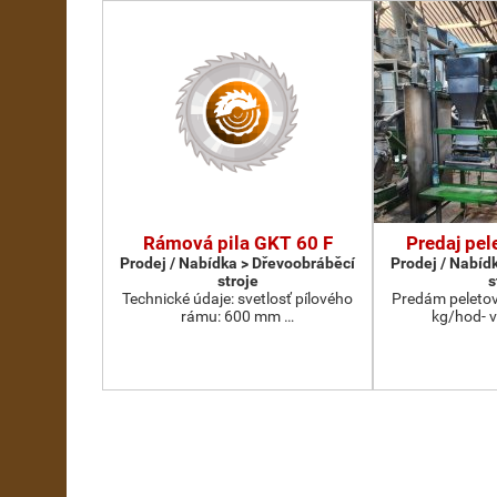
Rámová pila GKT 60 F
Predaj pel
Prodej / Nabídka > Dřevoobráběcí
Prodej / Nabíd
stroje
s
Technické údaje: svetlosť pílového
Predám peletov
rámu: 600 mm …
kg/hod- 