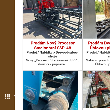
Prodám Nový Procesor
Prodám Dv
Stacionární SSP-48
Úhlovou p
Prodej / Nabídka > Dřevoobráběcí
Prodej / Nabíd
stroje
s
Nový ,,Procesor Stacionární SSP-48
Nabízím použit
sloužící k přípravě …
Úhlovou p
Více možností