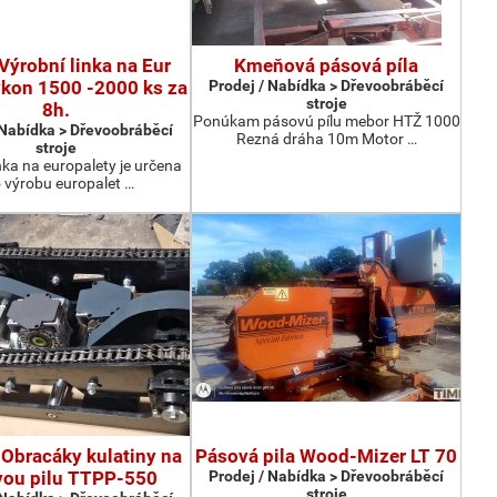
Výrobní linka na Eur
Kmeňová pásová píla
ýkon 1500 -2000 ks za
Prodej / Nabídka > Dřevoobráběcí
stroje
8h.
Ponúkam pásovú pílu mebor HTŽ 1000
 Nabídka > Dřevoobráběcí
Rezná dráha 10m Motor …
stroje
nka na europalety je určena
 výrobu europalet …
Obracáky kulatiny na
Pásová pila Wood-Mizer LT 70
vou pilu TTPP-550
Prodej / Nabídka > Dřevoobráběcí
stroje