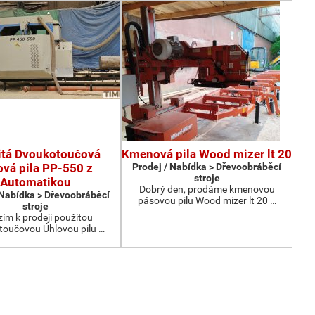
itá Dvoukotoučová
Kmenová pila Wood mizer lt 20
ová pila PP-550 z
Prodej / Nabídka > Dřevoobráběcí
stroje
Automatikou
Dobrý den, prodáme kmenovou
 Nabídka > Dřevoobráběcí
pásovou pilu Wood mizer lt 20 …
stroje
ím k prodeji použitou
oučovou Úhlovou pilu …