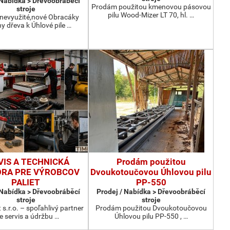
 Nabídka > Dřevoobráběcí
Prodám použitou kmenovou pásovou
stroje
pilu Wood-Mizer LT 70, hl. …
nevyužité,nové Obracáky
ny dřeva k Úhlové pile …
VIS A TECHNICKÁ
Prodám použitou
RA PRE VÝROBCOV
Dvoukotoučovou Úhlovou pilu
PALIET
PP-550
 Nabídka > Dřevoobráběcí
Prodej / Nabídka > Dřevoobráběcí
stroje
stroje
 s.r.o. – spoľahlivý partner
Prodám použitou Dvoukotoučovou
e servis a údržbu …
Úhlovou pilu PP-550 , …