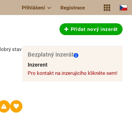
Přihlášení
Registrace
Přidat nový inzerát
obrý stav
Bezplatný inzerát
Inzerent
Pro kontakt na inzerujícího klikněte sem!