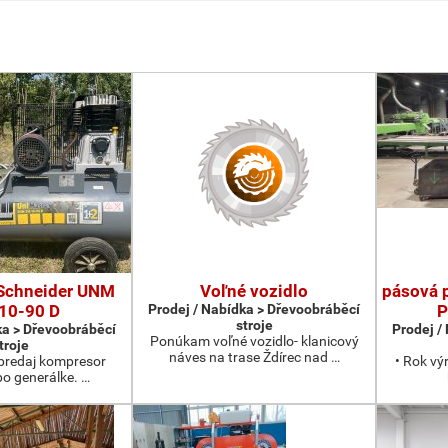
Schneider UNM
Voľné vozidlo
pásová 
10-90 D
Prodej / Nabídka > Dřevoobráběcí
P
stroje
ka > Dřevoobráběcí
Prodej /
Ponúkam voľné vozidlo- klanicový
troje
náves na trase Ždírec nad …
redaj kompresor
• Rok vý
po generálke. …