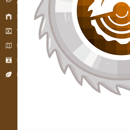
Evidence dřeva v terénu
Skladové hospodářství
Video showroom
Katalogy / Brožury
Slovník
Dřeviny