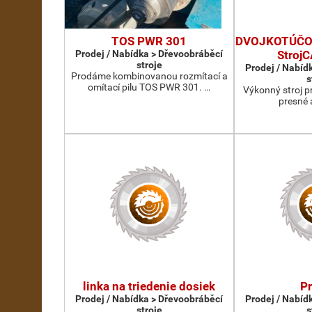
TOS PWR 301
DVOJKOTÚČOV
Prodej / Nabídka > Dřevoobráběcí
Stroj
stroje
Prodej / Nabíd
Prodáme kombinovanou rozmítací a
s
omítací pilu TOS PWR 301. …
Výkonný stroj p
presné 
linka na triedenie dosiek
P
Prodej / Nabídka > Dřevoobráběcí
Prodej / Nabíd
stroje
s