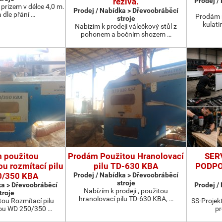
řeziva.
Prodej /
prizem v délce 4,0 m.
Prodej / Nabídka > Dřevoobráběcí
 dle přání …
Prodám 
stroje
kulati
Nabízím k prodeji válečkový stůl z
pohonem a bočním shozem …
 použitou
Prodám Použitou Hranolovací
SER
u rozmítací pilu
pilu TD-630 KBA
PODPO
0/350 KBA
Prodej / Nabídka > Dřevoobráběcí
stroje
ka > Dřevoobráběcí
Prodej /
Nabízím k prodeji , použitou
troje
hranolovací pilu TD-630 KBA, …
ou Rozmítací pilu
SS-Projekt
ou WD 250/350 …
pr