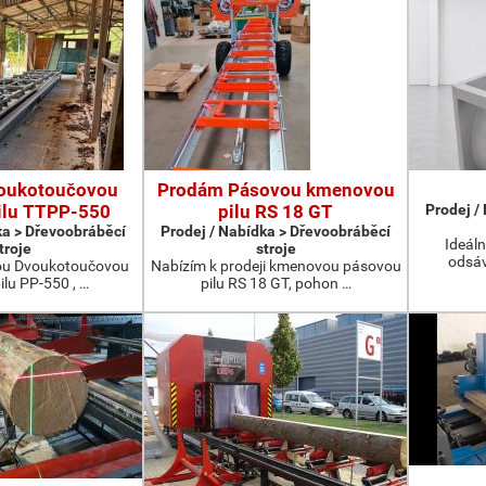
oukotoučovou
Prodám Pásovou kmenovou
ilu TTPP-550
pilu RS 18 GT
Prodej /
ka > Dřevoobráběcí
Prodej / Nabídka > Dřevoobráběcí
Ideáln
troje
stroje
odsáv
ou Dvoukotoučovou
Nabízím k prodeji kmenovou pásovou
ilu PP-550 , …
pilu RS 18 GT, pohon …