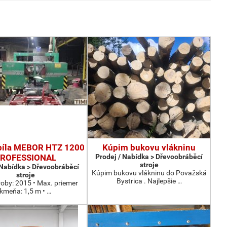
píla MEBOR HTZ 1200
Kúpim bukovu vlákninu
ROFESSIONAL
Prodej / Nabídka > Dřevoobráběcí
stroje
 Nabídka > Dřevoobráběcí
Kúpim bukovu vlákninu do Považská
stroje
Bystrica . Najlepšie …
roby: 2015 • Max. priemer
kmeňa: 1,5 m • …