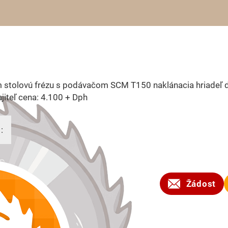
 stolovú frézu s podávačom SCM T150 naklánacia hriadeľ d
jiteľ cena: 4.100 + Dph
:
2024
Žádost