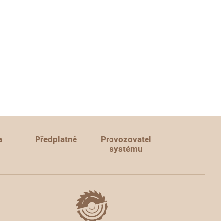
a
Předplatné
Provozovatel
systému