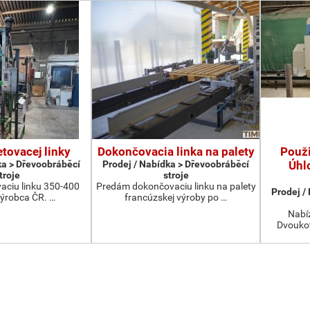
etovacej linky
Dokončovacia linka na palety
Použ
ka > Dřevoobráběcí
Prodej / Nabídka > Dřevoobráběcí
Úhl
troje
stroje
aciu linku 350-400
Predám dokončovaciu linku na palety
Prodej /
výrobca ČR. …
francúzskej výroby po …
Nabíz
Dvoukot