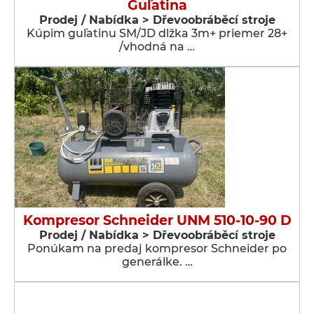
Guľatina
Prodej / Nabídka > Dřevoobráběcí stroje
Kúpim guľatinu SM/JD dlžka 3m+ priemer 28+
/vhodná na …
Kompresor Schneider UNM 510-10-90 D
Prodej / Nabídka > Dřevoobráběcí stroje
Ponúkam na predaj kompresor Schneider po
generálke. …