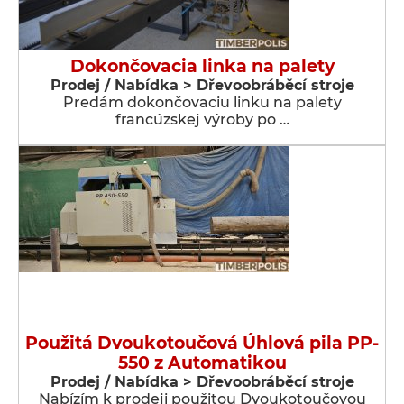
Dokončovacia linka na palety
Prodej / Nabídka > Dřevoobráběcí stroje
Predám dokončovaciu linku na palety
francúzskej výroby po …
Použitá Dvoukotoučová Úhlová pila PP-
550 z Automatikou
Prodej / Nabídka > Dřevoobráběcí stroje
Nabízím k prodeji použitou Dvoukotoučovou