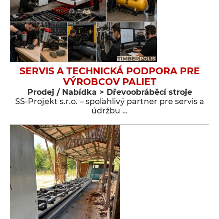
SERVIS A TECHNICKÁ PODPORA PRE
VÝROBCOV PALIET
Prodej / Nabídka > Dřevoobráběcí stroje
SS-Projekt s.r.o. – spoľahlivý partner pre servis a
údržbu …