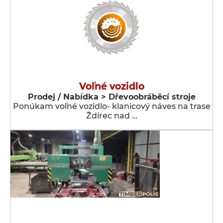
Voľné vozidlo
Prodej / Nabídka > Dřevoobráběcí stroje
Ponúkam voľné vozidlo- klanicový náves na trase
Ždírec nad …