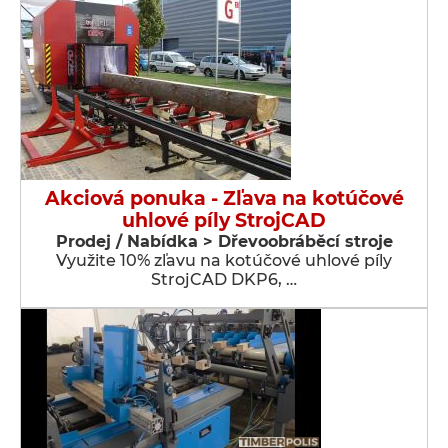
Akciová ponuka - Zľava na kotúčové
uhlové píly StrojCAD
Prodej / Nabídka > Dřevoobráběcí stroje
Využite 10% zľavu na kotúčové uhlové píly
StrojCAD DKP6, …