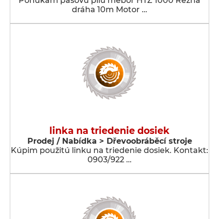
Ponúkam pásovú pílu mebor HTŽ 1000 Rezná
dráha 10m Motor …
linka na triedenie dosiek
Prodej / Nabídka > Dřevoobráběcí stroje
Kúpim použitú linku na triedenie dosiek. Kontakt:
0903/922 …