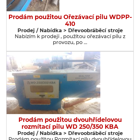
Prodám použitou Ořezávací pilu WDPP-
410
Prodej / Nabídka > Dřevoobráběcí stroje
Nabízím k prodeji , použitou ořezávací pilu z
provozu, po …
Prodám použitou dvouhřídelovou
rozmítací pilu WD 250/350 KBA
Prodej / Nabídka > Dřevoobráběcí stroje
Prodám použitou Rozmítací pilu dvouhřídelovou