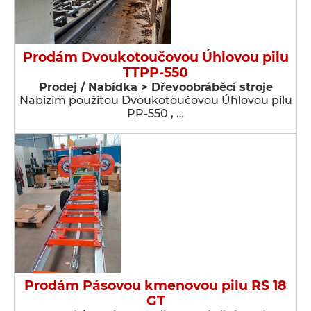
Prodám Dvoukotoučovou Úhlovou pilu
TTPP-550
Prodej / Nabídka > Dřevoobráběcí stroje
Nabízím použitou Dvoukotoučovou Úhlovou pilu
PP-550 , …
Prodám Pásovou kmenovou pilu RS 18
GT