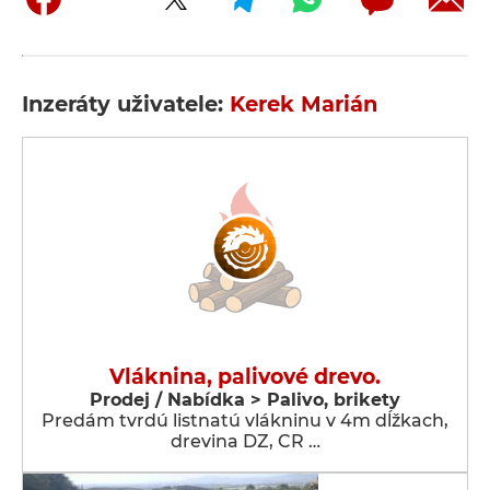
Inzeráty uživatele:
Kerek Marián
Vláknina, palivové drevo.
Prodej / Nabídka > Palivo, brikety
Predám tvrdú listnatú vlákninu v 4m dĺžkach,
drevina DZ, CR …