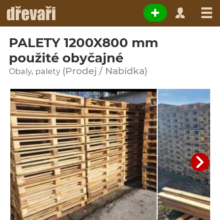
PALETY 1200X800 mm
použité obyčajné
(Prodej / Nabídka)
Obaly, palety