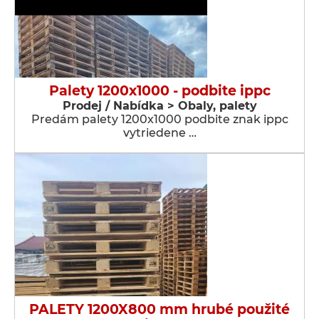
Palety 1200x1000 - podbite ippc
Prodej / Nabídka > Obaly, palety
Predám palety 1200x1000 podbite znak ippc
vytriedene …
PALETY 1200X800 mm hrubé použité