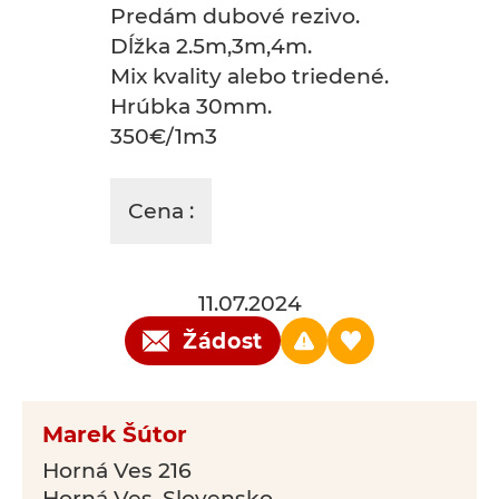
Predám dubové rezivo.
Dĺžka 2.5m,3m,4m.
Mix kvality alebo triedené.
Hrúbka 30mm.
350€/1m3
Cena :
11.07.2024
Žádost
Marek Šútor
Horná Ves 216
Horná Ves, Slovensko