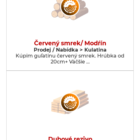
Červený smrek/ Modŕín
Prodej / Nabídka > Kulatina
Kúpim guľatinu červený smrek. Hrúbka od
20cm+ Väčšie …
Dubové rezivo