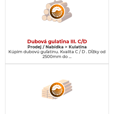
Dubová gulatina III. C/D
Prodej / Nabídka > Kulatina
Kúpim dubovú guľatinu. Kvalita C / D . Dĺžky od
2500mm do …