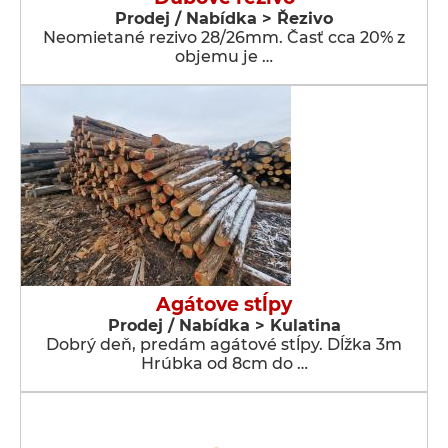
Prodej / Nabídka > Řezivo
Neomietané rezivo 28/26mm. Časť cca 20% z
objemu je …
Agátove stĺpy
Prodej / Nabídka > Kulatina
Dobrý deň, predám agátové stĺpy. Dĺžka 3m
Hrúbka od 8cm do …