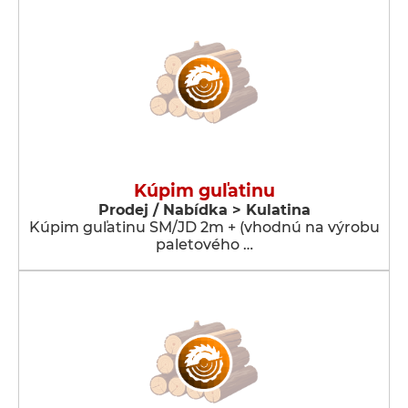
Kúpim guľatinu
Prodej / Nabídka > Kulatina
Kúpim guľatinu SM/JD 2m + (vhodnú na výrobu
paletového …