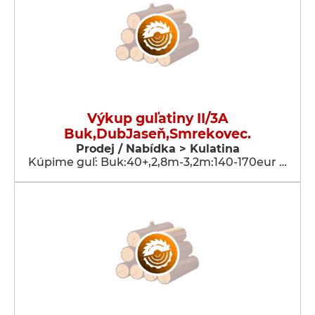
Výkup guľatiny II/3A
Buk,DubJaseň,Smrekovec.
Prodej / Nabídka > Kulatina
Kúpime guľ: Buk:40+,2,8m-3,2m:140-170eur …