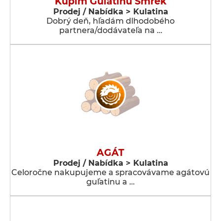
Kúpim Guľatinu Smrek
Prodej / Nabídka > Kulatina
Dobrý deň, hľadám dlhodobého
partnera/dodávateľa na …
AGÁT
Prodej / Nabídka > Kulatina
Celoročne nakupujeme a spracovávame agátovú
guľatinu a …