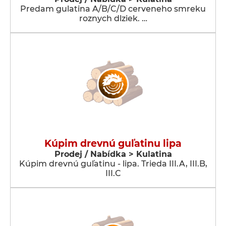
Predam gulatina A/B/C/D cerveneho smreku
roznych dlziek. …
Kúpim drevnú guľatinu lipa
Prodej / Nabídka > Kulatina
Kúpim drevnú guľatinu - lipa. Trieda III.A, III.B,
III.C