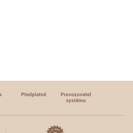
a
Předplatné
Provozovatel
systému