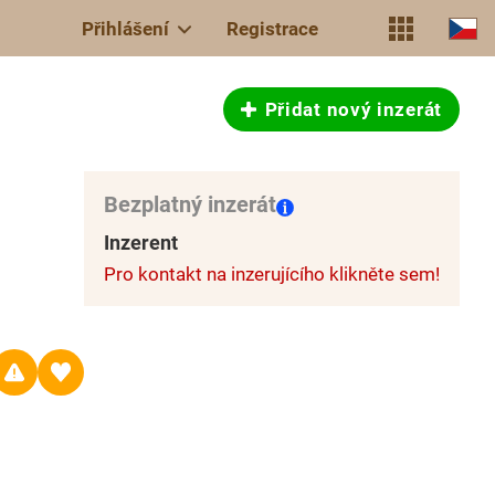
Přihlášení
Registrace
Přidat nový inzerát
Bezplatný inzerát
Inzerent
Pro kontakt na inzerujícího klikněte sem!