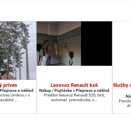
ý príves
Lesovoz Renault 6x6
Služby v
 Přeprava a náklad
Nákup / Poptávka > Přeprava a náklad
ríves Umikov, r.v.
Predám lesovoz Renault 520, 6x6,
Ná
jazdené …
automat. prevodovka, s …
Ponúka
dr