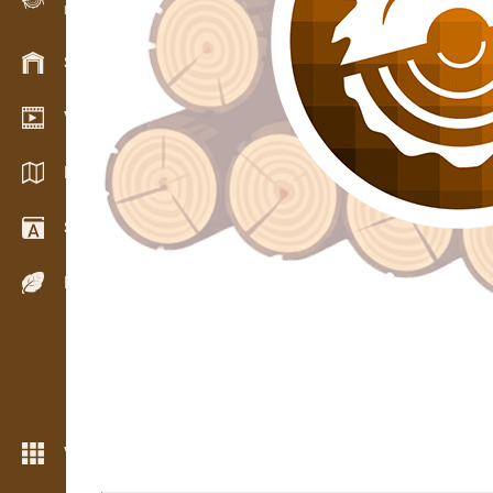
Evidence dřeva v terénu
Skladové hospodářství
Video showroom
Katalogy / Brožury
Slovník
Dřeviny
Více možností