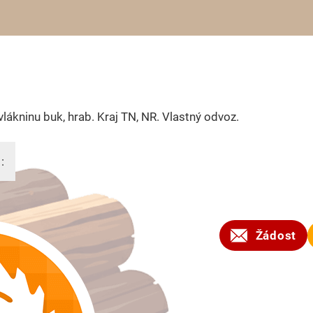
lákninu buk, hrab. Kraj TN, NR. Vlastný odvoz.
:
2024
Žádost