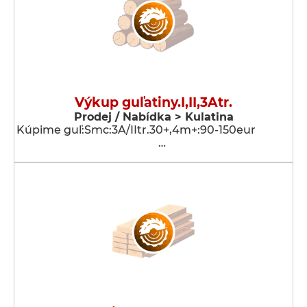
Výkup guľatiny.I,II,3Atr.
Prodej / Nabídka > Kulatina
Kúpime guľ:Smc:3A/IItr.30+,4m+:90-150eur
…