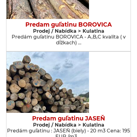
Predam guľatinu BOROVICA
Prodej / Nabídka > Kulatina
Predám guľatinu BOROVICA - A,B,C kvalita ( v
dĺžkach) …
Predam guľatinu JASEŇ
Prodej / Nabídka > Kulatina
Predám guľatinu : JASEŇ (biely) - 20 m3 Cena: 195
EUR /m3 …