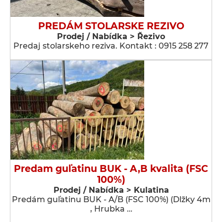
PREDÁM STOLARSKE REZIVO
Prodej / Nabídka > Řezivo
Predaj stolarskeho reziva. Kontakt : 0915 258 277
Predam guľatinu BUK - A,B kvalita (FSC
100%)
Prodej / Nabídka > Kulatina
Predám guľatinu BUK - A/B (FSC 100%) (Dlžky 4m
, Hrubka …