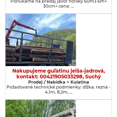
Ponúkame na predaj javor horský 60m3 6m+
30cm+ cena: …
Nakupujeme guľatinu jelša-jadrová,
kontakt: 00421905033298, Suchý
Prodej / Nabídka > Kulatina
Požadované technické podmienky: dĺžka: rezná -
4,1m, 8,2m, …