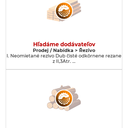
Hľadáme dodávateľov
Prodej / Nabídka > Řezivo
I. Neomietané rezivo Dub čisté odkôrnene rezane
z II,3Atr. …