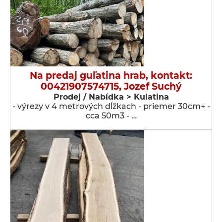
Na predaj guľatina hrab, kontakt:
00421907574715, Jozef Suchý
Prodej / Nabídka > Kulatina
- výrezy v 4 metrových dĺžkach - priemer 30cm+ -
cca 50m3 - …