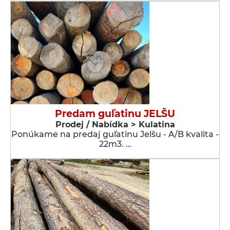
Predam guľatinu JELŠU
Prodej / Nabídka > Kulatina
Ponúkame na predaj guľatinu Jelšu - A/B kvalita -
22m3. …