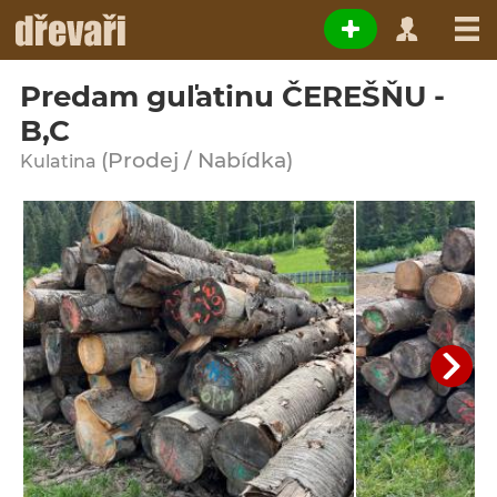
Predam guľatinu ČEREŠŇU -
B,C
(Prodej / Nabídka)
Kulatina