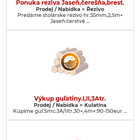
Ponuka reziva Jaseň,čerešňa,brest.
Prodej / Nabídka > Řezivo
Predáme stolárske rezivo hr.55mm,2,5m+
Jaseň:čerstvé …
Výkup guľatiny.I,II,3Atr.
Prodej / Nabídka > Kulatina
Kúpime guľ.Smc:3A/IItr.30+,4m+:90-150eur …