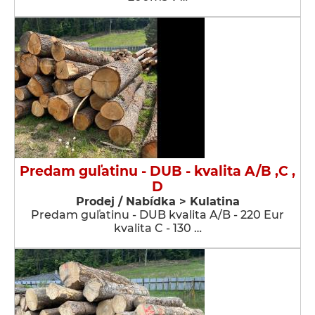
Predam guľatinu - DUB - kvalita A/B ,C ,
D
Prodej / Nabídka > Kulatina
Predam guľatinu - DUB kvalita A/B - 220 Eur
kvalita C - 130 …