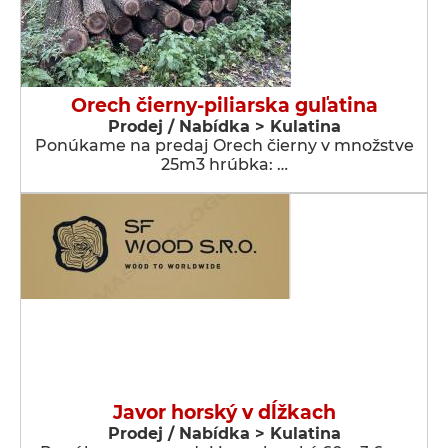
Orech čierny-piliarska guľatina
Prodej / Nabídka > Kulatina
Ponúkame na predaj Orech čierny v množstve
25m3 hrúbka: …
Javor horský v dĺžkach
Prodej / Nabídka > Kulatina