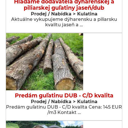
Hľadáme dodávateľa dýharenskej a
piliarskej guľatiny jaseň/dub
Prodej / Nabídka > Kulatina
Aktuálne vykupujeme dýharensku a piliarsku
kvalitu jaseň a …
Predám guľatinu DUB - C/D kvalita
Prodej / Nabídka > Kulatina
Predám guľatinu DUB - C/D kvalita Cena: 145 EUR
/m3 Kontakt …