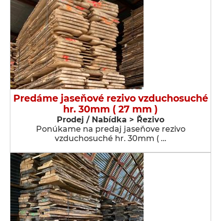
Predáme jaseňové rezivo vzduchosuché
hr. 30mm ( 27 mm )
Prodej / Nabídka > Řezivo
Ponúkame na predaj jaseňove rezivo
vzduchosuché hr. 30mm ( …