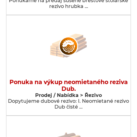
Ponúkame na predaj sušené brestové stolárske
rezivo hrubka …
Ponuka na výkup neomietaného reziva
Dub.
Prodej / Nabídka > Řezivo
Dopytujeme dubové rezivo: I. Neomietané rezivo
Dub čisté …