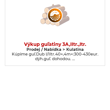
Výkup guľatiny 3A,IItr.,Itr.
Prodej / Nabídka > Kulatina
Kúpime guľ.Dub I/IItr.40+,4m+:300-430eur.
dýh.guľ. dohodou. …