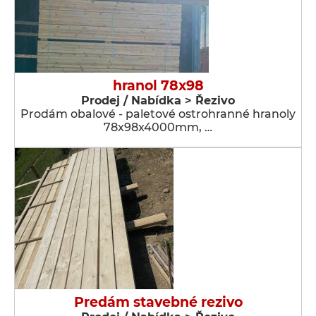
hranol 78x98
Prodej / Nabídka > Řezivo
Prodám obalové - paletové ostrohranné hranoly
78x98x4000mm, …
Predám stavebné rezivo