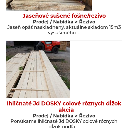
Jaseňové sušené fošne/rezivo
Prodej / Nabídka > Řezivo
Jaseň opäť naskladnený, aktuálne skladom 15m3
vysušeného …
Ihličnaté Jd DOSKY colové rôznych dĺžok
_ akcia
Prodej / Nabídka > Řezivo
Ponúkame ihličnaté Jd DOSKY colové rôznych
dĺžok podľa …