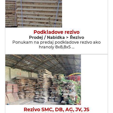
Podkladove rezivo
Prodej / Nabídka > Řezivo
Ponukam na predaj podkladove rezivo ako
hranoly 8x8,8x5 …
Rezivo SMC, DB, AG, JV, JS