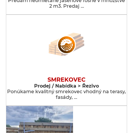
Predám neomietane jasenove fošne v množstve
2 m3. Predaj …
SMREKOVEC
Prodej / Nabídka > Řezivo
Ponúkame kvalitný smrekovec vhodný na terasy,
fasády, …