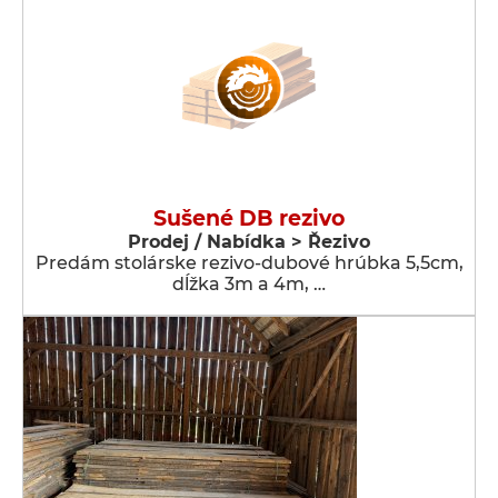
Sušené DB rezivo
Prodej / Nabídka > Řezivo
Predám stolárske rezivo-dubové hrúbka 5,5cm,
dĺžka 3m a 4m, …