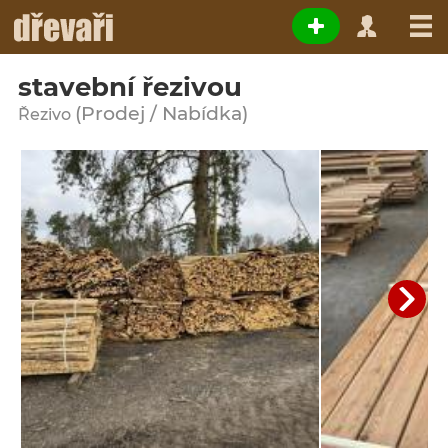
stavební řezivou
(Prodej / Nabídka)
Řezivo