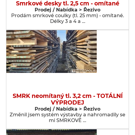
Smrkové desky tl. 2,5 cm - omítané
Prodej / Nabídka > Řezivo
Prodám smrkové coulky (tl. 25 mm) - omítané.
Délky 3 a 4 a …
SMRK neomítaný tl. 3,2 cm - TOTÁLNÍ
VÝPRODEJ
Prodej / Nabídka > Řezivo
Změnil jsem systém výstavby a nahromadily se
mi SMRKOVÉ …