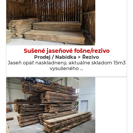
Sušené jaseňové fošne/rezivo
Prodej / Nabídka > Řezivo
Jaseň opäť naskladnený, aktuálne skladom 15m3
vysušeného …