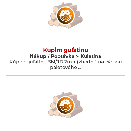
Kúpim guľatinu
Nákup / Poptávka > Kulatina
Kúpim guľatinu SM/JD 2m + (vhodnú na výrobu
paletového …