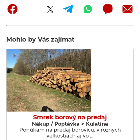
Mohlo by Vás zajímat
Smrek borový na predaj
Nákup / Poptávka > Kulatina
Ponúkam na predaj borovicu, v rôznych
veľkostiach aj vo …