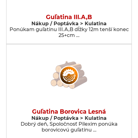
Guľatina III.A,B
Nákup / Poptávka > Kulatina
Ponúkam guľatinu III.A,B dĺžky 12m tenší konec
25+cm …
Guľatina Borovica Lesná
Nákup / Poptávka > Kulatina
Dobrý deň, Spoločnosť Pilexim ponúka
borovicovú guľatinu …