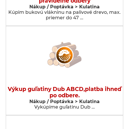
pravidelné odbery
Nákup / Poptávka > Kulatina
Kúpim bukovú vlákninu na palivové drevo, max.
priemer do 47 …
Výkup guľatiny Dub ABCD,platba ihneď
po odbere.
Nákup / Poptávka > Kulatina
Vykúpime guľatinu Dub …