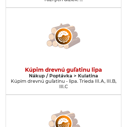
Kúpim drevnú guľatinu lipa
Nákup / Poptávka > Kulatina
Kúpim drevnú guľatinu - lipa. Trieda III.A, III.B,
III.C