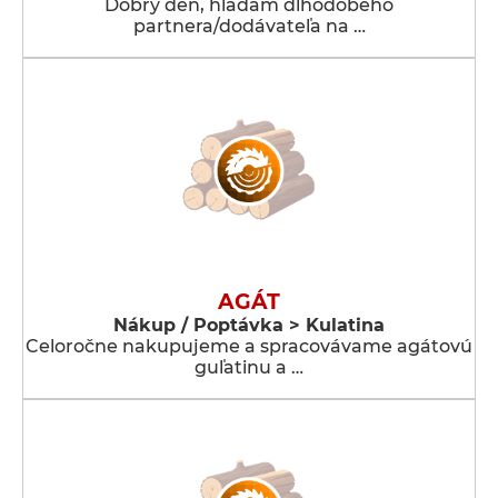
Dobrý deň, hľadám dlhodobého
partnera/dodávateľa na …
AGÁT
Nákup / Poptávka > Kulatina
Celoročne nakupujeme a spracovávame agátovú
guľatinu a …