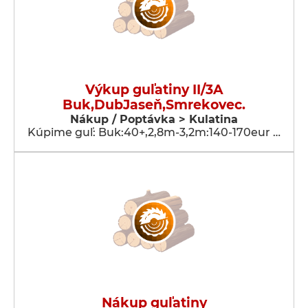
Výkup guľatiny II/3A
Buk,DubJaseň,Smrekovec.
Nákup / Poptávka > Kulatina
Kúpime guľ: Buk:40+,2,8m-3,2m:140-170eur …
Nákup guľatiny