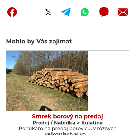
Mohlo by Vás zajímat
Smrek borový na predaj
Prodej / Nabídka > Kulatina
Ponúkam na predaj borovicu, v rôznych
veľkostiach aj vo …