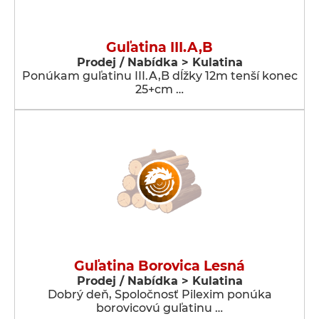
Guľatina III.A,B
Prodej / Nabídka > Kulatina
Ponúkam guľatinu III.A,B dĺžky 12m tenší konec
25+cm …
Guľatina Borovica Lesná
Prodej / Nabídka > Kulatina
Dobrý deň, Spoločnosť Pilexim ponúka
borovicovú guľatinu …