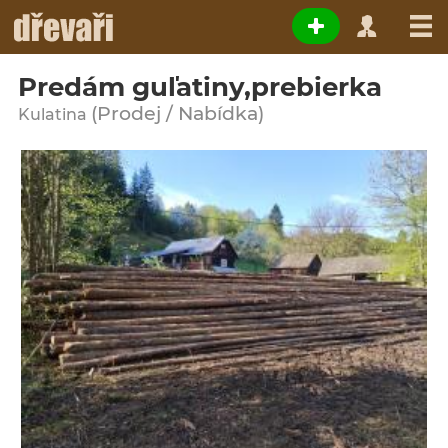
Predám guľatiny,prebierka
(Prodej / Nabídka)
Kulatina