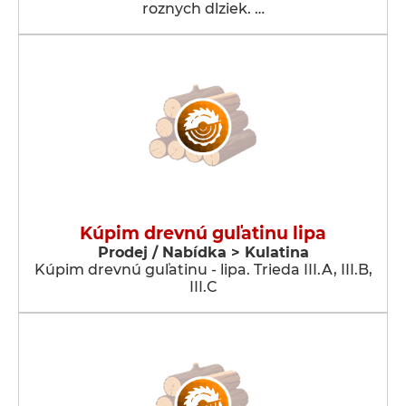
roznych dlziek. …
Kúpim drevnú guľatinu lipa
Prodej / Nabídka > Kulatina
Kúpim drevnú guľatinu - lipa. Trieda III.A, III.B,
III.C