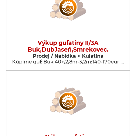
Výkup guľatiny II/3A
Buk,DubJaseň,Smrekovec.
Prodej / Nabídka > Kulatina
Kúpime guľ: Buk:40+,2,8m-3,2m:140-170eur …