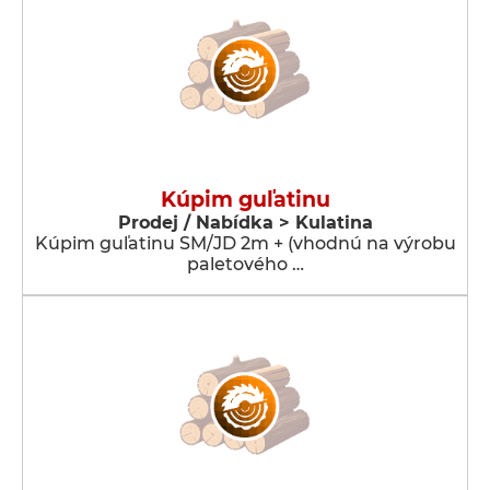
Kúpim guľatinu
Prodej / Nabídka > Kulatina
Kúpim guľatinu SM/JD 2m + (vhodnú na výrobu
paletového …