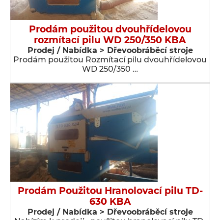
Prodám použitou dvouhřídelovou
rozmítací pilu WD 250/350 KBA
Prodej / Nabídka > Dřevoobráběcí stroje
Prodám použitou Rozmítací pilu dvouhřídelovou
WD 250/350 …
Prodám Použitou Hranolovací pilu TD-
630 KBA
Prodej / Nabídka > Dřevoobráběcí stroje