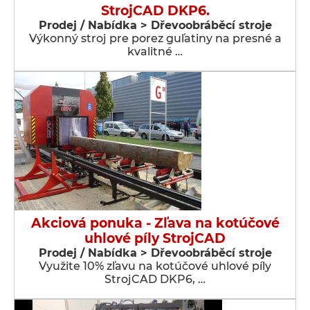
StrojCAD DKP6.
Prodej / Nabídka > Dřevoobráběcí stroje
Výkonný stroj pre porez guľatiny na presné a
kvalitné …
Akciová ponuka - Zľava na kotúčové
uhlové píly StrojCAD
Prodej / Nabídka > Dřevoobráběcí stroje
Využite 10% zľavu na kotúčové uhlové píly
StrojCAD DKP6, …