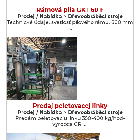
Rámová pila GKT 60 F
Prodej / Nabídka > Dřevoobráběcí stroje
Technické údaje: svetlosť pílového rámu: 600 mm
…
Predaj peletovacej linky
Prodej / Nabídka > Dřevoobráběcí stroje
Predám peletovaciu linku 350-400 kg/hod-
výrobca ČR. …