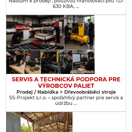
Nabízím k prodeji , použitou hranolovací pilu TD-
630 KBA, …
SERVIS A TECHNICKÁ PODPORA PRE
VÝROBCOV PALIET
Prodej / Nabídka > Dřevoobráběcí stroje
SS-Projekt s.r.o. – spoľahlivý partner pre servis a
údržbu …