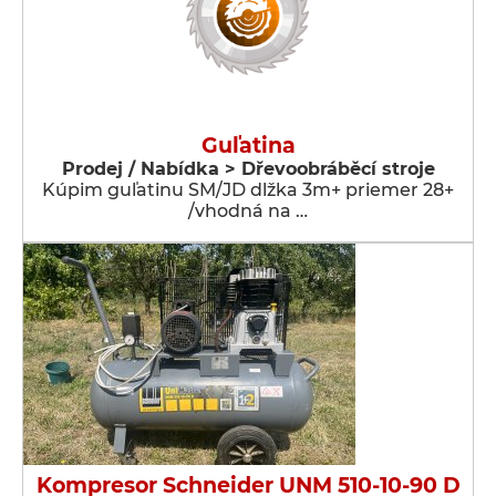
Guľatina
Prodej / Nabídka > Dřevoobráběcí stroje
Kúpim guľatinu SM/JD dlžka 3m+ priemer 28+
/vhodná na …
Kompresor Schneider UNM 510-10-90 D