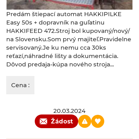
Predám štiepací automat HAKKIPILKE
Easy 50s + dopravník na guľatinu
HAKKIFEED 472.Stroj bol kupovaný/nový/
na Slovensku.Som prvý majiteľ.Pravidelne
servisovaný.Je ku nemu cca 30ks
reťazí,náhradné lišty a dokumentácia.
Dôvod predaja-kúpa nového stroja...
Cena :
20.03.2024
Žádost