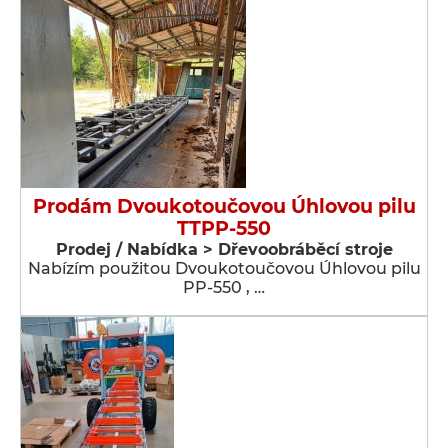
Prodám Dvoukotoučovou Úhlovou pilu
TTPP-550
Prodej / Nabídka > Dřevoobráběcí stroje
Nabízím použitou Dvoukotoučovou Úhlovou pilu
PP-550 , …