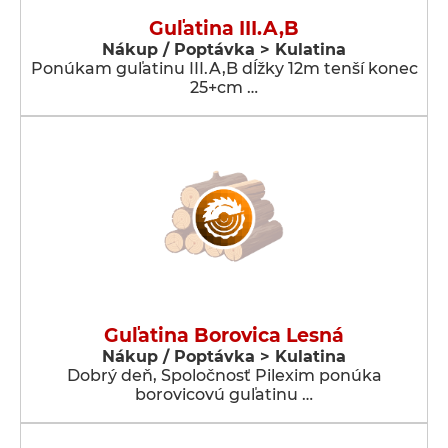
Guľatina III.A,B
Nákup / Poptávka > Kulatina
Ponúkam guľatinu III.A,B dĺžky 12m tenší konec
25+cm …
Guľatina Borovica Lesná
Nákup / Poptávka > Kulatina
Dobrý deň, Spoločnosť Pilexim ponúka
borovicovú guľatinu …