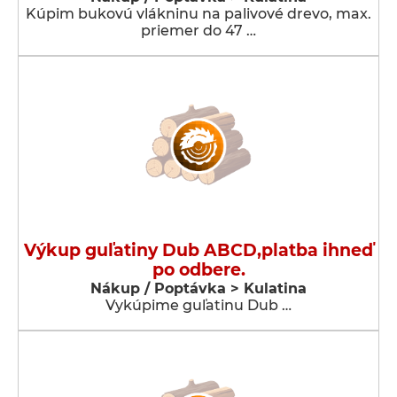
Kúpim bukovú vlákninu na palivové drevo, max.
priemer do 47 …
Výkup guľatiny Dub ABCD,platba ihneď
po odbere.
Nákup / Poptávka > Kulatina
Vykúpime guľatinu Dub …