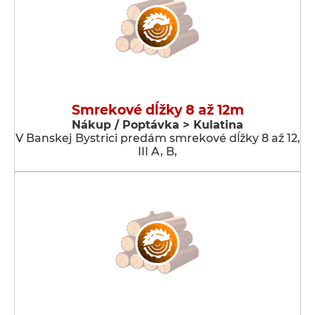
Smrekové dĺžky 8 až 12m
Nákup / Poptávka > Kulatina
V Banskej Bystrici predám smrekové dĺžky 8 až 12,
III A, B,