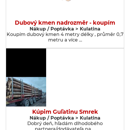
Dubový kmen nadrozměr - koupím
Nákup / Poptávka > Kulatina
Koupím dubový kmen 4 metry délky , průměr 0,7
metru a více …
Kúpim Guľatinu Smrek
Nákup / Poptávka > Kulatina
Dobrý deň, hľadám dlhodobého
partnera/dodávateľa na …