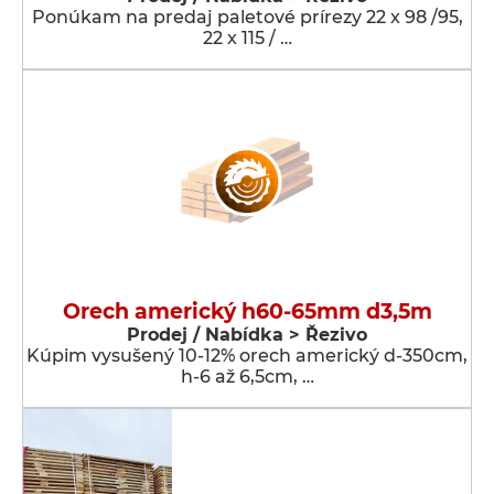
Ponúkam na predaj paletové prírezy 22 x 98 /95,
22 x 115 / …
Orech americký h60-65mm d3,5m
Prodej / Nabídka > Řezivo
Kúpim vysušený 10-12% orech americký d-350cm,
h-6 až 6,5cm, …