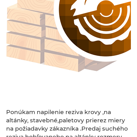
Ponúkam napilenie reziva krovy ,na
altánky, stavebné,paletovy prierez miery
na požiadavky zákazníka .Predaj suchého
reziva hobľovaneho na altánky rozmery