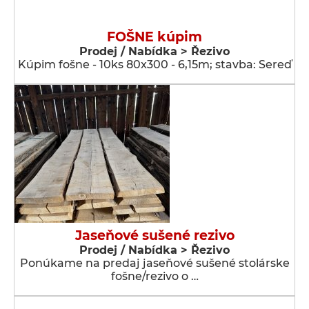
FOŠNE kúpim
Prodej / Nabídka > Řezivo
Kúpim fošne - 10ks 80x300 - 6,15m; stavba: Sereď
Jaseňové sušené rezivo
Prodej / Nabídka > Řezivo
Ponúkame na predaj jaseňové sušené stolárske
fošne/rezivo o …