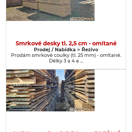
Smrkové desky tl. 2,5 cm - omítané
Prodej / Nabídka > Řezivo
Prodám smrkové coulky (tl. 25 mm) - omítané.
Délky 3 a 4 a …