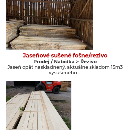
Jaseňové sušené fošne/rezivo
Prodej / Nabídka > Řezivo
Jaseň opäť naskladnený, aktuálne skladom 15m3
vysušeného …