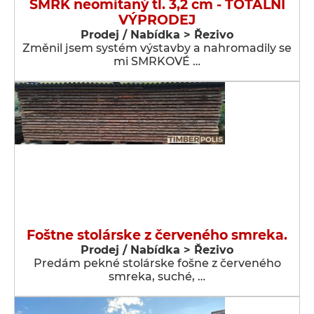
SMRK neomítaný tl. 3,2 cm - TOTÁLNÍ
VÝPRODEJ
Prodej / Nabídka > Řezivo
Změnil jsem systém výstavby a nahromadily se
mi SMRKOVÉ …
Foštne stolárske z červeného smreka.
Prodej / Nabídka > Řezivo
Predám pekné stolárske fošne z červeného
smreka, suché, …