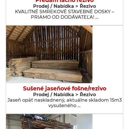
Predam lacno rezivo
Prodej / Nabídka > Řezivo
KVALITNÉ SMREKOVÉ STAVEBNÉ DOSKY –
PRIAMO OD DODÁVATEĽA! …
Sušené jaseňové fošne/rezivo
Prodej / Nabídka > Řezivo
Jaseň opäť naskladnený, aktuálne skladom 15m3
vysušeného …