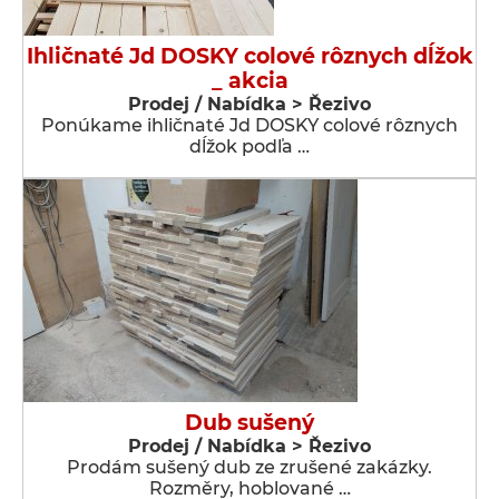
Ihličnaté Jd DOSKY colové rôznych dĺžok
_ akcia
Prodej / Nabídka > Řezivo
Ponúkame ihličnaté Jd DOSKY colové rôznych
dĺžok podľa …
Dub sušený
Prodej / Nabídka > Řezivo
Prodám sušený dub ze zrušené zakázky.
Rozměry, hoblované …