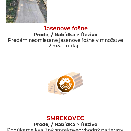
Jasenove fošne
Prodej / Nabídka > Řezivo
Predám neomietane jasenove fošne v množstve
2 m3. Predaj …
SMREKOVEC
Prodej / Nabídka > Řezivo
Ponúkame kvalitný smrekovec vhodný na terasy,