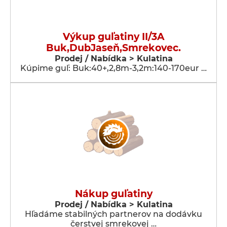
Výkup guľatiny II/3A
Buk,DubJaseň,Smrekovec.
Prodej / Nabídka > Kulatina
Kúpime guľ: Buk:40+,2,8m-3,2m:140-170eur …
Nákup guľatiny
Prodej / Nabídka > Kulatina
Hľadáme stabilných partnerov na dodávku
čerstvej smrekovej …