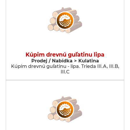
Kúpim drevnú guľatinu lipa
Prodej / Nabídka > Kulatina
Kúpim drevnú guľatinu - lipa. Trieda III.A, III.B,
III.C