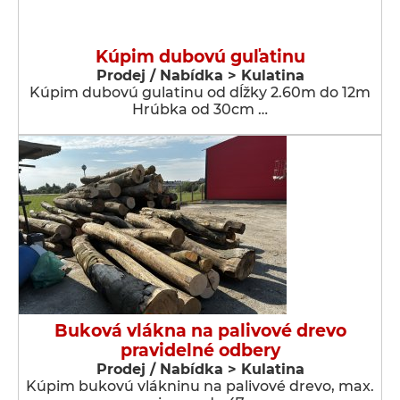
Kúpim dubovú guľatinu
Prodej / Nabídka > Kulatina
Kúpim dubovú gulatinu od dĺžky 2.60m do 12m
Hrúbka od 30cm …
Buková vlákna na palivové drevo
pravidelné odbery
Prodej / Nabídka > Kulatina
Kúpim bukovú vlákninu na palivové drevo, max.