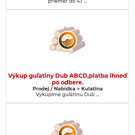
priemer do 47 …
Výkup guľatiny Dub ABCD,platba ihneď
po odbere.
Prodej / Nabídka > Kulatina
Vykúpime guľatinu Dub …