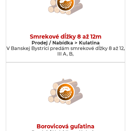
Smrekové dĺžky 8 až 12m
Prodej / Nabídka > Kulatina
V Banskej Bystrici predám smrekové dĺžky 8 až 12,
III A, B,
Borovicová guľatina