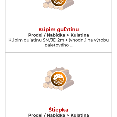
Kúpim guľatinu
Prodej / Nabídka > Kulatina
Kúpim guľatinu SM/JD 2m + (vhodnú na výrobu
paletového …
Štiepka
Prodej / Nabídka > Kulatina