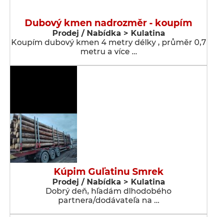
Dubový kmen nadrozměr - koupím
Prodej / Nabídka > Kulatina
Koupím dubový kmen 4 metry délky , průměr 0,7
metru a více …
Kúpim Guľatinu Smrek
Prodej / Nabídka > Kulatina
Dobrý deň, hľadám dlhodobého
partnera/dodávateľa na …