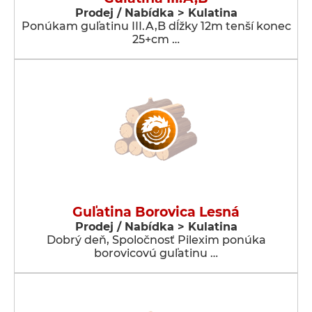
Prodej / Nabídka > Kulatina
Ponúkam guľatinu III.A,B dĺžky 12m tenší konec
25+cm …
Guľatina Borovica Lesná
Prodej / Nabídka > Kulatina
Dobrý deň, Spoločnosť Pilexim ponúka
borovicovú guľatinu …