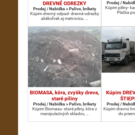
DREVNÉ ODREZKY
Prodej / Nabídk
Kúpim piliny- 
Prodej / Nabídka > Palivo, brikety
Platba po
Kúpim drevný odpad- drevné odrezky
akékoľvek aj metrovicu. …
BIOMASA, kôra, zvyšky dreva,
Kúpim DRE
staré piliny
ŠTIE
Prodej / Nabídka > Palivo, brikety
Prodej / Nabídk
Kúpim Biomasu- staré piliny, kôra z
Kúpim drevnú hm
manipulačných skladov, …
do priem