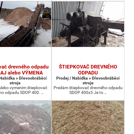
vač drevného odpadu
ŠTIEPKOVAČ DREVNÉHO
AJ alebo VÝMENA
ODPADU
 Nabídka > Dřevoobráběcí
Prodej / Nabídka > Dřevoobráběcí
stroje
stroje
lebo vymením štiepkovač
Predám štiepkovač drevného odpadu
ho odpadu SDOP 400. …
SDOP 400x3.Je to …