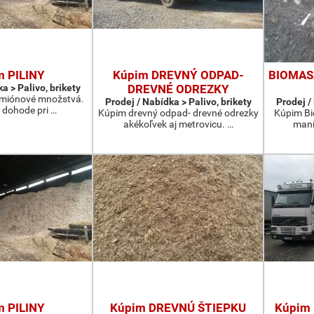
m PILINY
Kúpim DREVNÝ ODPAD-
BIOMASA
a > Palivo, brikety
DREVNÉ ODREZKY
kamiónové množstvá.
Prodej / Nabídka > Palivo, brikety
Prodej /
 dohode pri …
Kúpim drevný odpad- drevné odrezky
Kúpim Bio
akékoľvek aj metrovicu. …
mani
m PILINY
Kúpim DREVNÚ ŠTIEPKU
Kúpim