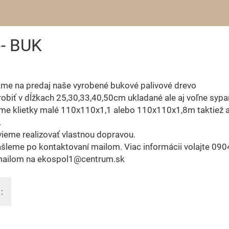
o- BUK
me na predaj naše vyrobené bukové palivové drevo
obiť v dĺžkach 25,30,33,40,50cm ukladané ale aj voľne sypa
me klietky malé 110x110x1,1 alebo 110x110x1,8m taktiež a
.
ieme realizovať vlastnou dopravou.
šleme po kontaktovaní mailom. Viac informácii volajte 09
mailom na ekospol1@centrum.sk
: