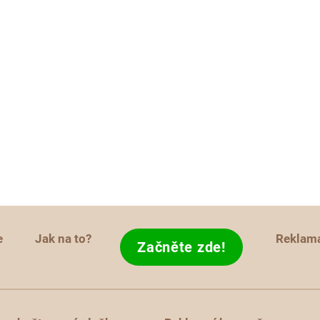
e
Jak na to?
Reklam
Začněte zde!