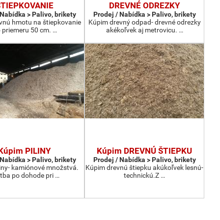
ŠTIEPKOVANIE
DREVNÉ ODREZKY
 Nabídka > Palivo, brikety
Prodej / Nabídka > Palivo, brikety
vnú hmotu na štiepkovanie
Kúpim drevný odpad- drevné odrezky
 priemeru 50 cm. …
akékoľvek aj metrovicu. …
Kúpim PILINY
Kúpim DREVNÚ ŠTIEPKU
 Nabídka > Palivo, brikety
Prodej / Nabídka > Palivo, brikety
liny- kamiónové množstvá.
Kúpim drevnú štiepku akúkoľvek lesnú-
tba po dohode pri …
technickú.Z …