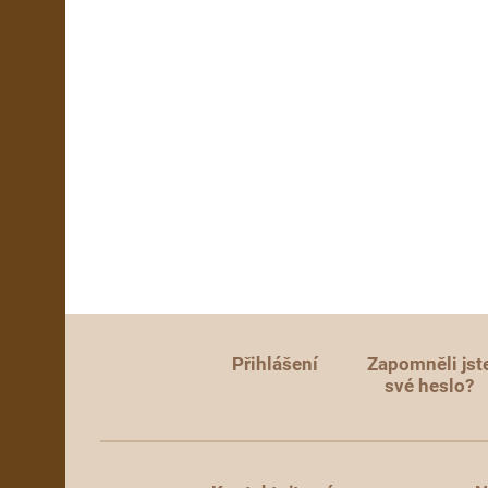
Přihlášení
Zapomněli jst
své heslo?