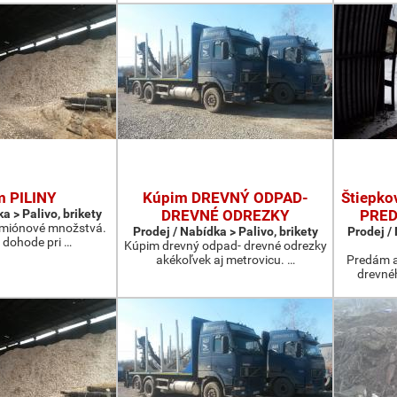
m PILINY
Kúpim DREVNÝ ODPAD-
Štiepko
a > Palivo, brikety
DREVNÉ ODREZKY
PRED
kamiónové množstvá.
Prodej / Nabídka > Palivo, brikety
Prodej /
 dohode pri …
Kúpim drevný odpad- drevné odrezky
akékoľvek aj metrovicu. …
Predám a
drevné