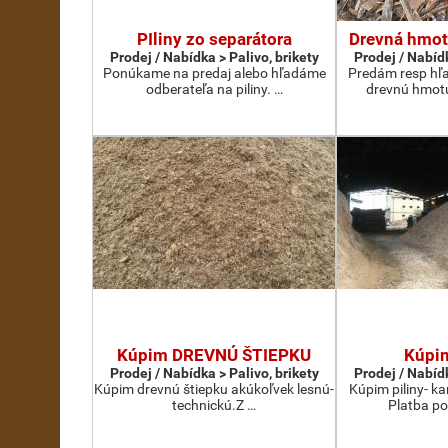
PIliny zo separátora
Drevná hmot
Prodej / Nabídka > Palivo, brikety
Prodej / Nabídk
Ponúkame na predaj alebo hľadáme
Predám resp hľ
odberateľa na piliny. …
drevnú hmotu
Kúpim DREVNÚ ŠTIEPKU
Kúpi
Prodej / Nabídka > Palivo, brikety
Prodej / Nabídk
Kúpim drevnú štiepku akúkoľvek lesnú-
Kúpim piliny- 
technickú.Z …
Platba po