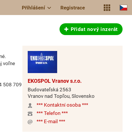
Přihlášení
Registrace
Přidat nový inzerát
né.
j voľne
EKOSPOL Vranov s.r.o.
04 508 709
Budovateľská 2563
Vranov nad Topľou, Slovensko
*** Kontaktní osoba ***
*** Telefon ***
*** E-mail ***