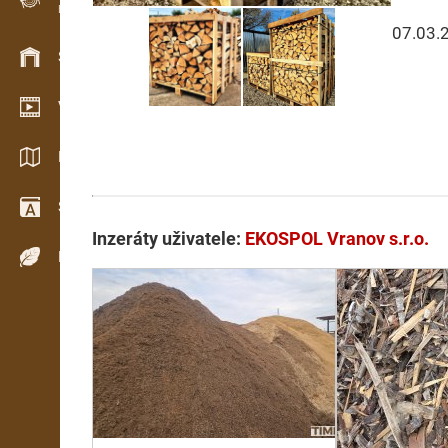
Evidence dřeva v terénu
07.03.
Skladové hospodářství
Video showroom
Katalogy / Brožury
Slovník
Inzeráty uživatele:
EKOSPOL Vranov s.r.o.
Dřeviny