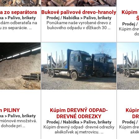
a zo separátora
Bukové palivové drevo-hranoly
Kúpim
a > Palivo, brikety
Prodej / Nabídka > Palivo, brikety
adám odberateľa na
Ponúkame naše vyrobené drevo z
Prodej /
 zo separácie. …
bukového odpadu v dĺžkach 30 …
Kúpim dre
do
m PILINY
Kúpim DREVNÝ ODPAD-
Kúpi
a > Palivo, brikety
DREVNÉ ODREZKY
DR
kamiónové množstvá.
Prodej / Nabídka > Palivo, brikety
Prodej /
 dohode pri …
Kúpim drevný odpad- drevné odrezky
Kúpim dre
akékoľvek aj metrovicu. …
akék