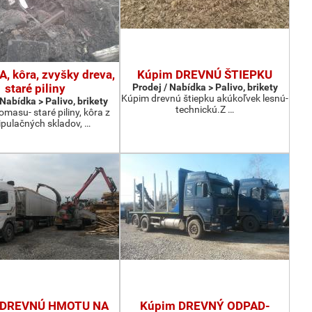
, kôra, zvyšky dreva,
Kúpim DREVNÚ ŠTIEPKU
staré piliny
Prodej / Nabídka > Palivo, brikety
Kúpim drevnú štiepku akúkoľvek lesnú-
 Nabídka > Palivo, brikety
technickú.Z …
masu- staré piliny, kôra z
pulačných skladov, …
 DREVNÚ HMOTU NA
Kúpim DREVNÝ ODPAD-