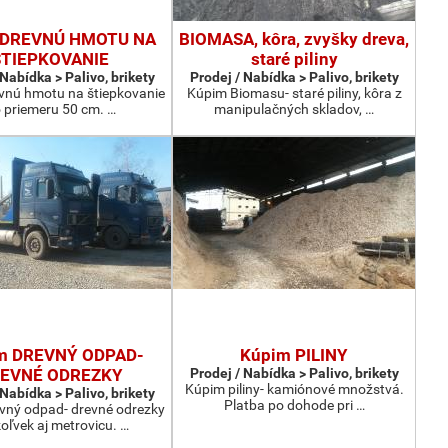
 DREVNÚ HMOTU NA
BIOMASA, kôra, zvyšky dreva,
ŠTIEPKOVANIE
staré piliny
 Nabídka > Palivo, brikety
Prodej / Nabídka > Palivo, brikety
vnú hmotu na štiepkovanie
Kúpim Biomasu- staré piliny, kôra z
 priemeru 50 cm. …
manipulačných skladov, …
m DREVNÝ ODPAD-
Kúpim PILINY
EVNÉ ODREZKY
Prodej / Nabídka > Palivo, brikety
Kúpim piliny- kamiónové množstvá.
 Nabídka > Palivo, brikety
Platba po dohode pri …
vný odpad- drevné odrezky
oľvek aj metrovicu. …