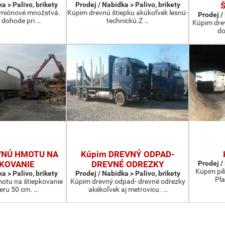
a > Palivo, brikety
Prodej / Nabídka > Palivo, brikety
kamiónové množstvá.
Kúpim drevnú štiepku akúkoľvek lesnú-
Prodej /
 dohode pri …
technickú.Z …
Kúpim dre
do
VNÚ HMOTU NA
Kúpim DREVNÝ ODPAD-
PKOVANIE
DREVNÉ ODREZKY
Prodej /
Kúpim pi
a > Palivo, brikety
Prodej / Nabídka > Palivo, brikety
Pla
otu na štiepkovanie
Kúpim drevný odpad- drevné odrezky
eru 50 cm. …
akékoľvek aj metrovicu. …