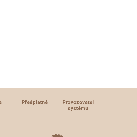
a
Předplatné
Provozovatel
systému