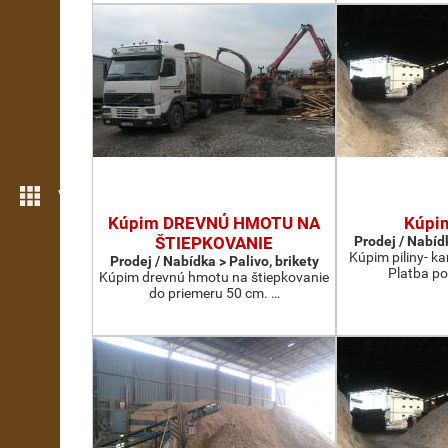
Více možností
Kúpim DREVNÚ HMOTU NA
Kúpi
ŠTIEPKOVANIE
Prodej / Nabídk
Kúpim piliny- 
Prodej / Nabídka > Palivo, brikety
Platba po
Kúpim drevnú hmotu na štiepkovanie
do priemeru 50 cm. …