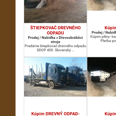
ŠTIEPKOVAČ DREVNÉHO
Kúpi
ODPADU
Prodej / Nabídk
Kúpim piliny- 
Prodej / Nabídka > Dřevoobráběcí
Platba po
stroje
Predáme štiepkovač drevného odpadu
SDOP 400. Slovenský …
Kúpim DREVNÝ ODPAD-
Kúpi