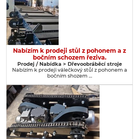
Nabízím k prodeji stůl z pohonem a z
bočním schozem řeziva.
Prodej / Nabídka > Dřevoobráběcí stroje
Nabízím k prodeji válečkový stůl z pohonem a
bočním shozem …