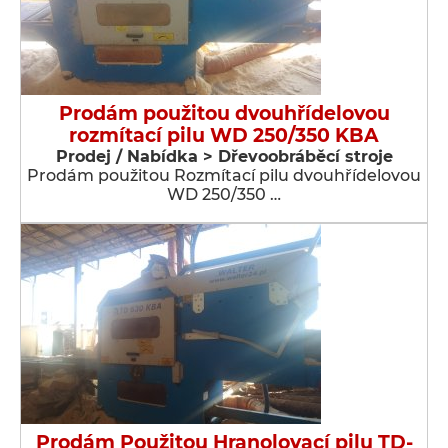
Prodám použitou dvouhřídelovou
rozmítací pilu WD 250/350 KBA
Prodej / Nabídka > Dřevoobráběcí stroje
Prodám použitou Rozmítací pilu dvouhřídelovou
WD 250/350 …
Prodám Použitou Hranolovací pilu TD-