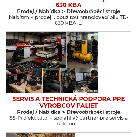
630 KBA
Prodej / Nabídka > Dřevoobráběcí stroje
Nabízím k prodeji , použitou hranolovací pilu TD-
630 KBA, …
SERVIS A TECHNICKÁ PODPORA PRE
VÝROBCOV PALIET
Prodej / Nabídka > Dřevoobráběcí stroje
SS-Projekt s.r.o. – spoľahlivý partner pre servis a
údržbu …