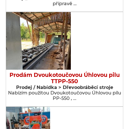
přípravě …
Prodám Dvoukotoučovou Úhlovou pilu
TTPP-550
Prodej / Nabídka > Dřevoobráběcí stroje
Nabízím použitou Dvoukotoučovou Úhlovou pilu
PP-550 , …