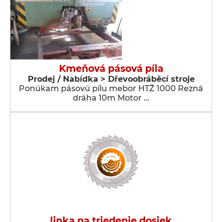
Kmeňová pásová píla
Prodej / Nabídka > Dřevoobráběcí stroje
Ponúkam pásovú pílu mebor HTŽ 1000 Rezná
dráha 10m Motor …
linka na triedenie dosiek