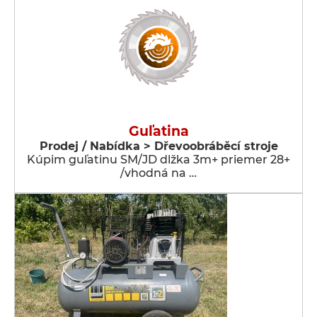
Guľatina
Prodej / Nabídka > Dřevoobráběcí stroje
Kúpim guľatinu SM/JD dlžka 3m+ priemer 28+
/vhodná na …