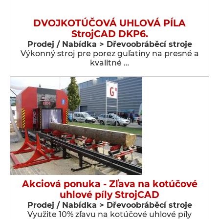
DVOJKOTÚČOVÁ UHLOVÁ PÍLA
StrojCAD DKP6.
Prodej / Nabídka > Dřevoobráběcí stroje
Výkonný stroj pre porez guľatiny na presné a
kvalitné …
Akciová ponuka - Zľava na kotúčové
uhlové píly StrojCAD
Prodej / Nabídka > Dřevoobráběcí stroje
Využite 10% zľavu na kotúčové uhlové píly