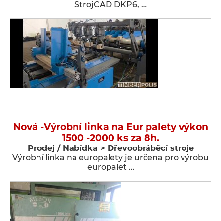
StrojCAD DKP6, …
Nová -Výrobní linka na Eur palety výkon
1500 -2000 ks za 8h.
Prodej / Nabídka > Dřevoobráběcí stroje
Výrobní linka na europalety je určena pro výrobu
europalet …