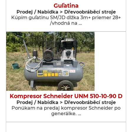
Guľatina
Prodej / Nabídka > Dřevoobráběcí stroje
Kúpim guľatinu SM/JD dlžka 3m+ priemer 28+
/vhodná na …
Kompresor Schneider UNM 510-10-90 D
Prodej / Nabídka > Dřevoobráběcí stroje
Ponúkam na predaj kompresor Schneider po
generálke. …