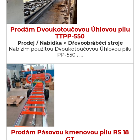
Prodám Dvoukotoučovou Úhlovou pilu
TTPP-550
Prodej / Nabídka > Dřevoobráběcí stroje
Nabízím použitou Dvoukotoučovou Úhlovou pilu
PP-550 , …
Prodám Pásovou kmenovou pilu RS 18
GT