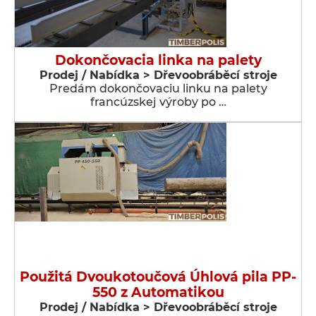
Dokončovacia linka na palety
Prodej / Nabídka > Dřevoobráběcí stroje
Predám dokončovaciu linku na palety
francúzskej výroby po …
Použitá Dvoukotoučová Úhlová pila PP-
550 z Automatikou
Prodej / Nabídka > Dřevoobráběcí stroje