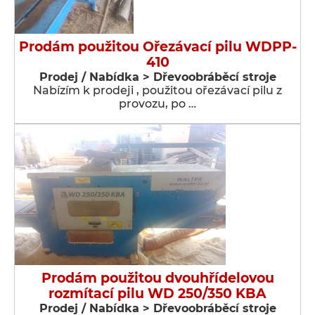
Prodám použitou Ořezávací pilu WDPP-
410
Prodej / Nabídka > Dřevoobráběcí stroje
Nabízím k prodeji , použitou ořezávací pilu z
provozu, po …
Prodám použitou dvouhřídelovou
rozmítací pilu WD 250/350 KBA
Prodej / Nabídka > Dřevoobráběcí stroje