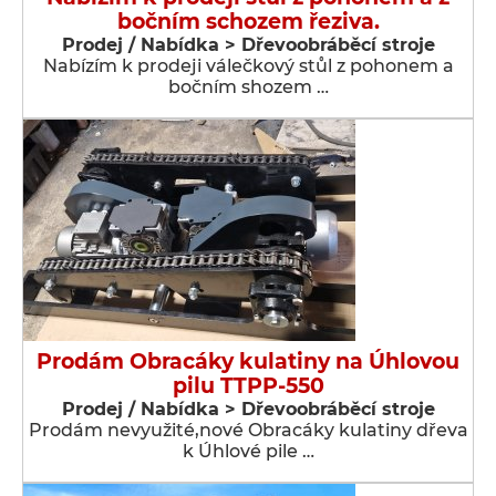
bočním schozem řeziva.
Prodej / Nabídka > Dřevoobráběcí stroje
Nabízím k prodeji válečkový stůl z pohonem a
bočním shozem …
Prodám Obracáky kulatiny na Úhlovou
pilu TTPP-550
Prodej / Nabídka > Dřevoobráběcí stroje
Prodám nevyužité,nové Obracáky kulatiny dřeva
k Úhlové pile …