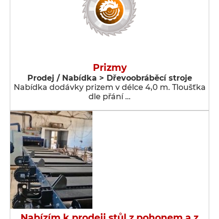
Prizmy
Prodej / Nabídka > Dřevoobráběcí stroje
Nabídka dodávky prizem v délce 4,0 m. Tloušťka
dle přání …
Nabízím k prodeji stůl z pohonem a z