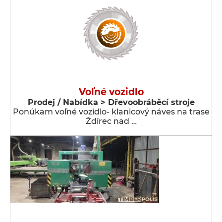
Voľné vozidlo
Prodej / Nabídka > Dřevoobráběcí stroje
Ponúkam voľné vozidlo- klanicový náves na trase
Ždírec nad …