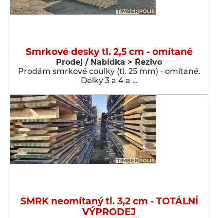
Smrkové desky tl. 2,5 cm - omítané
Prodej / Nabídka > Řezivo
Prodám smrkové coulky (tl. 25 mm) - omítané.
Délky 3 a 4 a …
SMRK neomítaný tl. 3,2 cm - TOTÁLNÍ
VÝPRODEJ