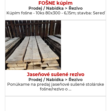
FOŠNE kúpim
Prodej / Nabídka > Řezivo
Kúpim fošne - 10ks 80x300 - 6,15m; stavba: Sereď
Jaseňové sušené rezivo
Prodej / Nabídka > Řezivo
Ponúkame na predaj jaseňové sušené stolárske
fošne/rezivo o …