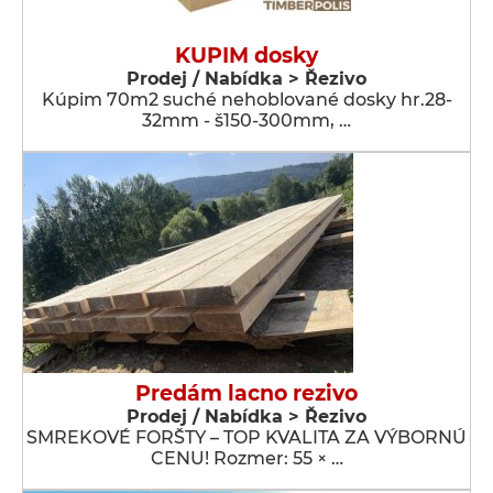
KUPIM dosky
Prodej / Nabídka > Řezivo
Kúpim 70m2 suché nehoblované dosky hr.28-
32mm - š150-300mm, …
Predám lacno rezivo
Prodej / Nabídka > Řezivo
SMREKOVÉ FORŠTY – TOP KVALITA ZA VÝBORNÚ
CENU! Rozmer: 55 × …