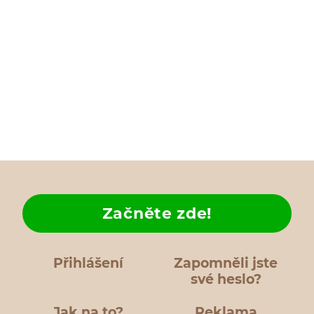
Začněte zde!
Přihlášení
Zapomněli jste
své heslo?
Jak na to?
Reklama