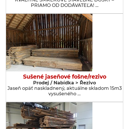
PRIAMO OD DODÁVATEĽA! …
Sušené jaseňové fošne/rezivo
Prodej / Nabídka > Řezivo
Jaseň opäť naskladnený, aktuálne skladom 15m3
vysušeného …