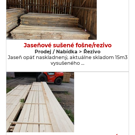
Jaseňové sušené fošne/rezivo
Prodej / Nabídka > Řezivo
Jaseň opäť naskladnený, aktuálne skladom 15m3
vysušeného …