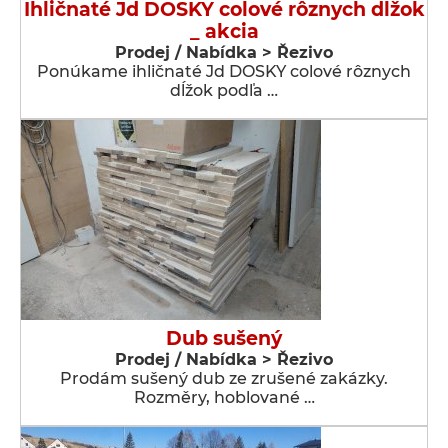
Ihličnaté Jd DOSKY colové rôznych dĺžok
_ akcia
Prodej / Nabídka > Řezivo
Ponúkame ihličnaté Jd DOSKY colové rôznych
dĺžok podľa …
Dub sušený
Prodej / Nabídka > Řezivo
Prodám sušený dub ze zrušené zakázky.
Rozměry, hoblované …