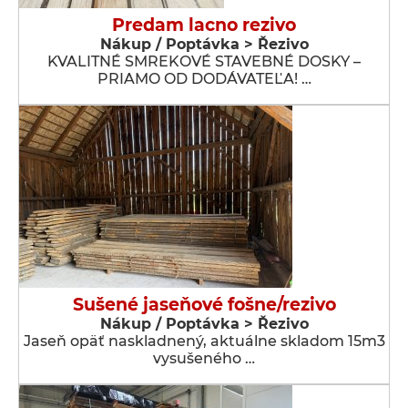
Predam lacno rezivo
Nákup / Poptávka > Řezivo
KVALITNÉ SMREKOVÉ STAVEBNÉ DOSKY –
PRIAMO OD DODÁVATEĽA! …
Sušené jaseňové fošne/rezivo
Nákup / Poptávka > Řezivo
Jaseň opäť naskladnený, aktuálne skladom 15m3
vysušeného …