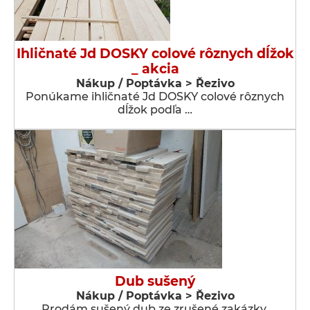
Ihličnaté Jd DOSKY colové rôznych dĺžok
_ akcia
Nákup / Poptávka > Řezivo
Ponúkame ihličnaté Jd DOSKY colové rôznych
dĺžok podľa …
Dub sušený
Nákup / Poptávka > Řezivo
Prodám sušený dub ze zrušené zakázky.