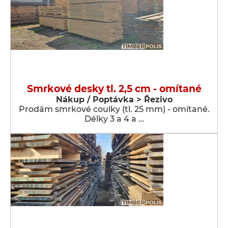
Smrkové desky tl. 2,5 cm - omítané
Nákup / Poptávka > Řezivo
Prodám smrkové coulky (tl. 25 mm) - omítané.
Délky 3 a 4 a …