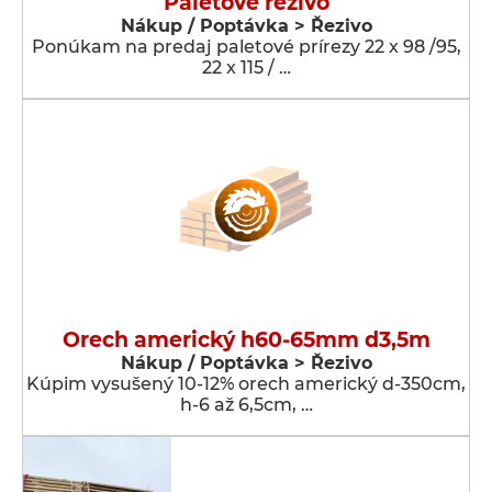
Paletové rezivo
Nákup / Poptávka > Řezivo
Ponúkam na predaj paletové prírezy 22 x 98 /95,
22 x 115 / …
Orech americký h60-65mm d3,5m
Nákup / Poptávka > Řezivo
Kúpim vysušený 10-12% orech americký d-350cm,
h-6 až 6,5cm, …