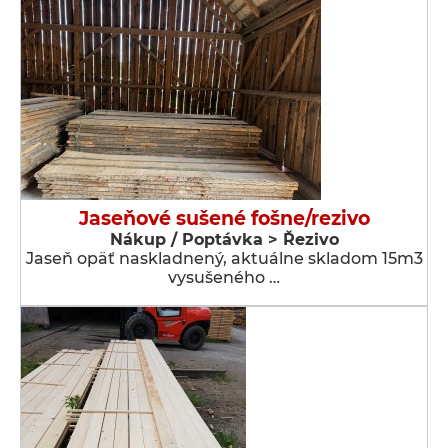
Jaseňové sušené fošne/rezivo
Nákup / Poptávka > Řezivo
Jaseň opäť naskladnený, aktuálne skladom 15m3
vysušeného …