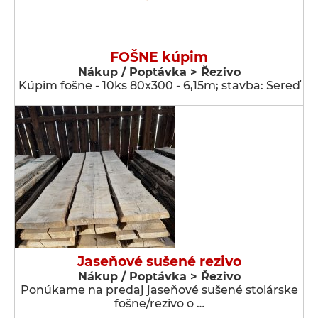
FOŠNE kúpim
Nákup / Poptávka > Řezivo
Kúpim fošne - 10ks 80x300 - 6,15m; stavba: Sereď
Jaseňové sušené rezivo
Nákup / Poptávka > Řezivo
Ponúkame na predaj jaseňové sušené stolárske
fošne/rezivo o …