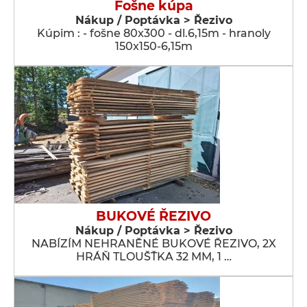
Fošne kúpa
Nákup / Poptávka > Řezivo
Kúpim : - fošne 80x300 - dl.6,15m - hranoly
150x150-6,15m
BUKOVÉ ŘEZIVO
Nákup / Poptávka > Řezivo
NABÍZÍM NEHRANĚNÉ BUKOVÉ ŘEZIVO, 2X
HRÁŇ TLOUŠŤKA 32 MM, 1 …