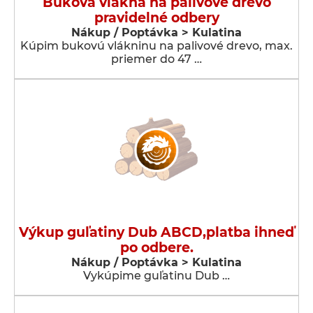
Buková vlákna na palivové drevo
pravidelné odbery
Nákup / Poptávka > Kulatina
Kúpim bukovú vlákninu na palivové drevo, max.
priemer do 47 …
Výkup guľatiny Dub ABCD,platba ihneď
po odbere.
Nákup / Poptávka > Kulatina
Vykúpime guľatinu Dub …