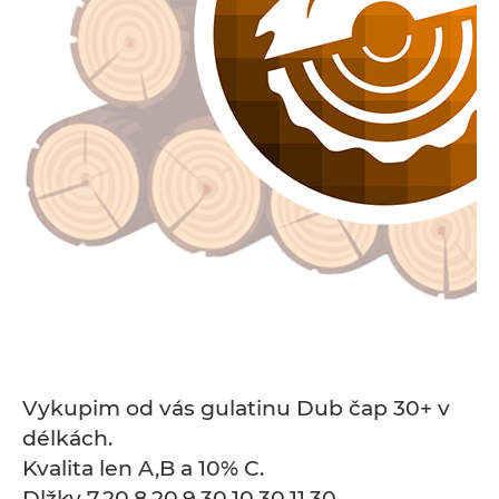
Vykupim od vás gulatinu Dub čap 30+ v
délkách.
Kvalita len A,B a 10% C.
Dlžky 7.20,8.20,9.30,10.30,11.30.