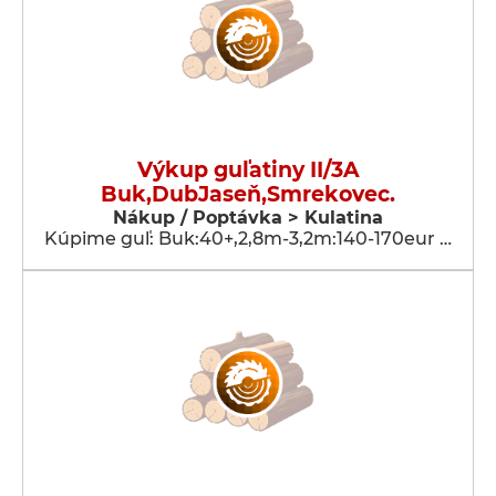
Výkup guľatiny II/3A
Buk,DubJaseň,Smrekovec.
Nákup / Poptávka > Kulatina
Kúpime guľ: Buk:40+,2,8m-3,2m:140-170eur …