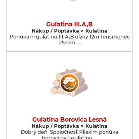
Guľatina III.A,B
Nákup / Poptávka > Kulatina
Ponúkam guľatinu III.A,B dĺžky 12m tenší konec
25+cm …
Guľatina Borovica Lesná
Nákup / Poptávka > Kulatina
Dobrý deň, Spoločnosť Pilexim ponúka
borovicovú guľatinu …