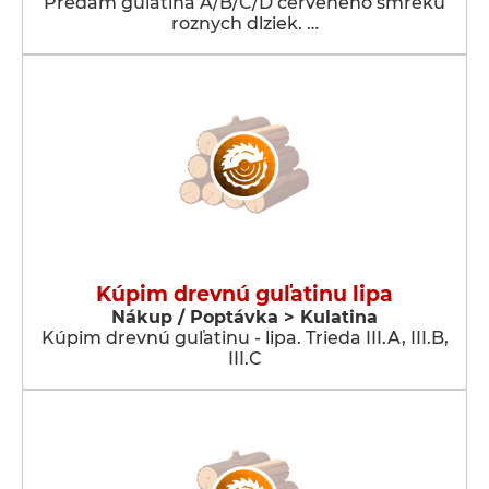
Predam gulatina A/B/C/D cerveneho smreku
roznych dlziek. …
Kúpim drevnú guľatinu lipa
Nákup / Poptávka > Kulatina
Kúpim drevnú guľatinu - lipa. Trieda III.A, III.B,
III.C