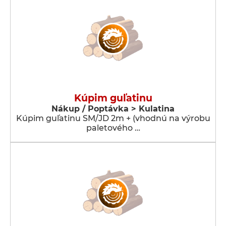
Kúpim guľatinu
Nákup / Poptávka > Kulatina
Kúpim guľatinu SM/JD 2m + (vhodnú na výrobu
paletového …