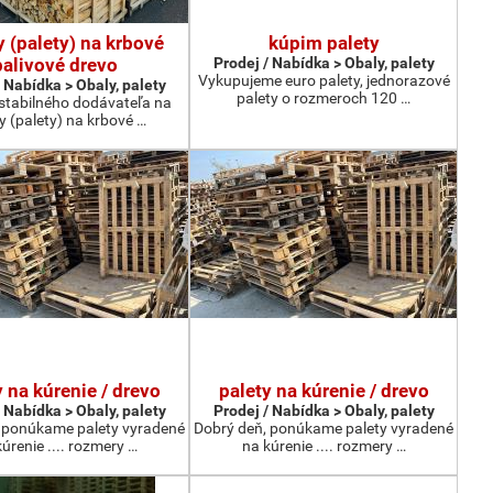
y (palety) na krbové
kúpim palety
palivové drevo
Prodej / Nabídka > Obaly, palety
Vykupujeme euro palety, jednorazové
 Nabídka > Obaly, palety
palety o rozmeroch 120 …
tabilného dodávateľa na
ky (palety) na krbové …
y na kúrenie / drevo
palety na kúrenie / drevo
 Nabídka > Obaly, palety
Prodej / Nabídka > Obaly, palety
 ponúkame palety vyradené
Dobrý deň, ponúkame palety vyradené
úrenie .... rozmery …
na kúrenie .... rozmery …