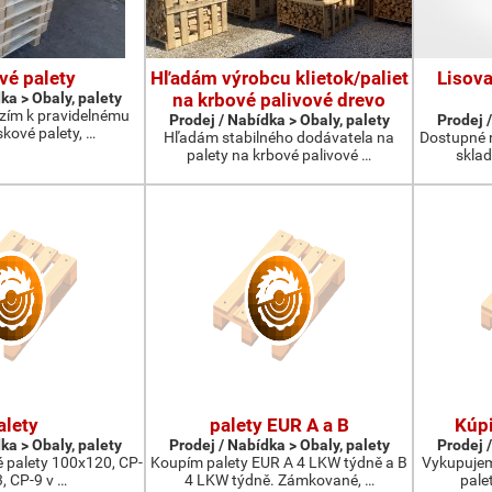
vé palety
Hľadám výrobcu klietok/paliet
Lisova
ka > Obaly, palety
na krbové palivové drevo
ízím k pravidelnému
Prodej / Nabídka > Obaly, palety
Prodej /
kové palety, …
Hľadám stabilného dodávatela na
Dostupné 
palety na krbové palivové …
skla
alety
palety EUR A a B
Kúpi
ka > Obaly, palety
Prodej / Nabídka > Obaly, palety
Prodej /
 palety 100x120, CP-
Koupím palety EUR A 4 LKW týdně a B
Vykupujem
3, CP-9 v …
4 LKW týdně. Zámkované, …
pale