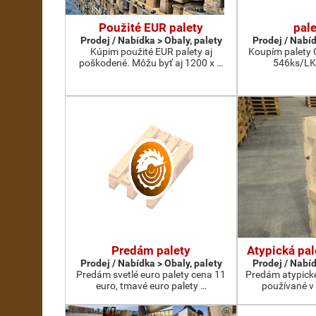
Použité EUR palety
pal
Prodej / Nabídka > Obaly, palety
Prodej / Nabíd
Kúpim použité EUR palety aj
Koupím palety C
poškodené. Môžu byť aj 1200 x …
546ks/LK
Predám palety
Atypická pal
Prodej / Nabídka > Obaly, palety
Prodej / Nabíd
Predám svetlé euro palety cena 11
Predám atypické
euro, tmavé euro palety …
používané v