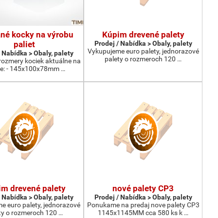
né kocky na výrobu
Kúpim drevené palety
paliet
Prodej / Nabídka > Obaly, palety
Vykupujeme euro palety, jednorazové
 Nabídka > Obaly, palety
palety o rozmeroch 120 …
rozmery kociek aktuálne na
de: - 145x100x78mm …
m drevené palety
nové palety CP3
 Nabídka > Obaly, palety
Prodej / Nabídka > Obaly, palety
e euro palety, jednorazové
Ponukame na predaj nove palety CP3
ty o rozmeroch 120 …
1145x1145MM cca 580 ks k …