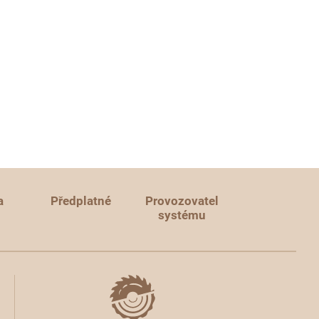
a
Předplatné
Provozovatel
systému