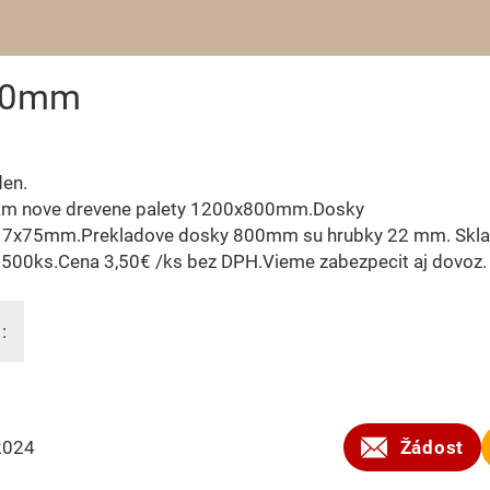
800mm
den.
m nove drevene palety 1200x800mm.Dosky
7x75mm.Prekladove dosky 800mm su hrubky 22 mm. Skl
1500ks.Cena 3,50€ /ks bez DPH.Vieme zabezpecit aj dovoz.
:
2024
Žádost