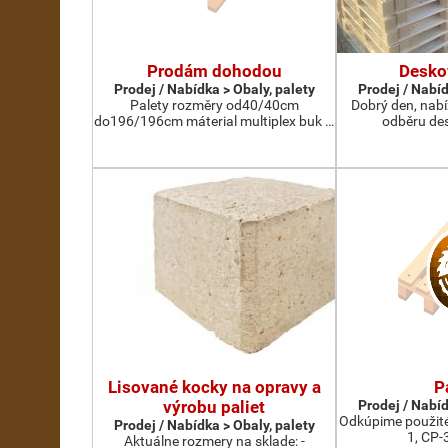
Prodám dohodou
Desko
Prodej / Nabídka > Obaly, palety
Prodej / Nabíd
Palety rozměry od40/40cm
Dobrý den, nab
do196/196cm máterial multiplex buk …
odběru des
Lisované kocky na opravy a
P
výrobu paliet
Prodej / Nabíd
Odkúpime použité
Prodej / Nabídka > Obaly, palety
1, CP-
Aktuálne rozmery na sklade: -