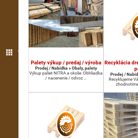
Více možností
Palety výkup / predaj / výroba
Recyklácia dr
Prodej / Nabídka > Obaly, palety
p
Výkup paliet NITRA a okolie :Obhliadka
Prodej / Nabíd
/ nacenenie / odvoz …
Recyklujeme Vá
zhodnotíme 