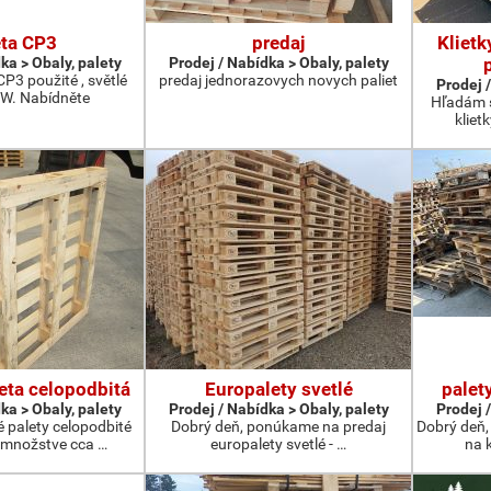
eta CP3
predaj
Klietk
ka > Obaly, palety
Prodej / Nabídka > Obaly, palety
P3 použité , světlé
predaj jednorazovych novych paliet
Prodej /
W. Nabídněte
Hľadám s
kliet
eta celopodbitá
Europalety svetlé
palet
ka > Obaly, palety
Prodej / Nabídka > Obaly, palety
Prodej /
 palety celopodbité
Dobrý deň, ponúkame na predaj
Dobrý deň,
 množstve cca …
europalety svetlé - …
na k