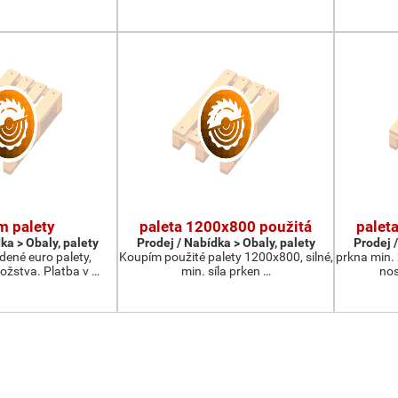
m palety
paleta 1200x800 použitá
palet
ka > Obaly, palety
Prodej / Nabídka > Obaly, palety
Prodej /
ené euro palety,
Koupím použité palety 1200x800, silné,
prkna min.
žstva. Platba v …
min. síla prken …
nos