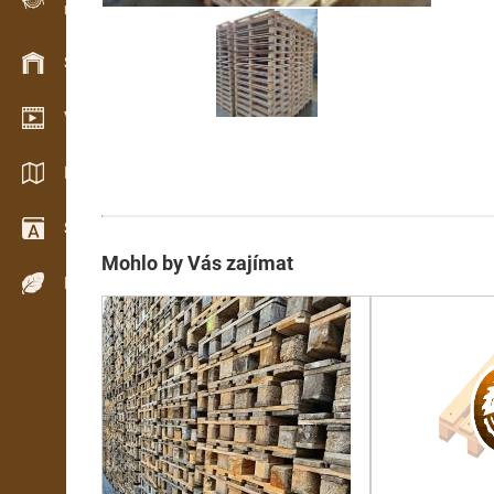
Evidence dřeva v terénu
Skladové hospodářství
Video showroom
Katalogy / Brožury
Slovník
Mohlo by Vás zajímat
Dřeviny