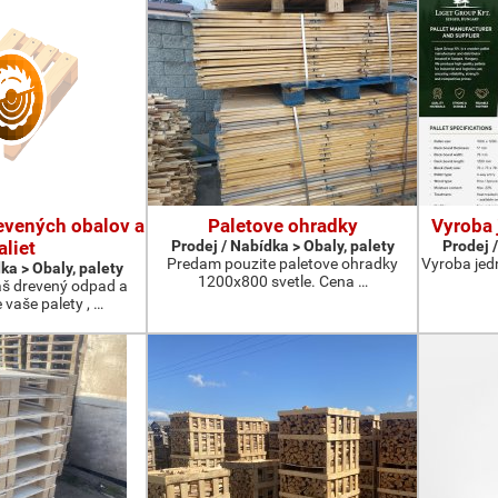
evených obalov a
Paletove ohradky
Vyroba 
aliet
Prodej / Nabídka > Obaly, palety
Prodej /
Predam pouzite paletove ohradky
Vyroba jed
ka > Obaly, palety
1200x800 svetle. Cena …
š drevený odpad a
vaše palety , …