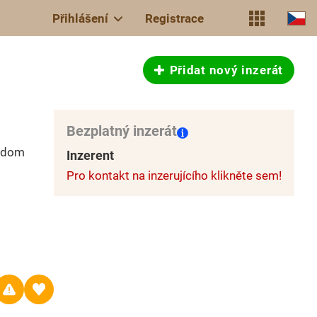
Přihlášení
Registrace
Přidat nový inzerát
Bezplatný inzerát
adom
Inzerent
Pro kontakt na inzerujícího klikněte sem!