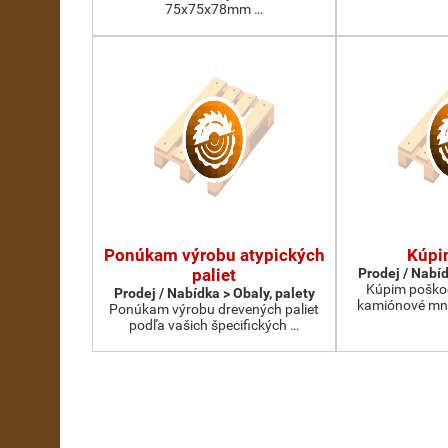
75x75x78mm …
Ponúkam výrobu atypických
Kúpi
paliet
Prodej / Nabíd
Kúpim poškod
Prodej / Nabídka > Obaly, palety
kamiónové mno
Ponúkam výrobu drevených paliet
podľa vašich špecifických …