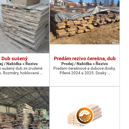
Dub sušený
Predám rezivo čerešna, dub
ej / Nabídka > Řezivo
Prodej / Nabídka > Řezivo
 sušený dub ze zrušené
Predam čerešnové a dubové dosky.
. Rozměry, hoblované …
Pílené 2024 a 2025. Dosky …