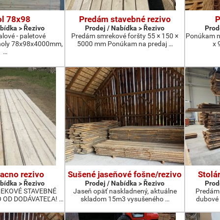
ol 78x98
Predám stavebné rezivo
P
abídka > Řezivo
Prodej / Nabídka > Řezivo
Prod
lové - paletové
Predám smrekové foršty 55 × 150 ×
Ponúkam na
noly 78x98x4000mm,
5000 mm Ponúkam na predaj …
x 
…
acno rezivo
Sušené jaseňové fošne/rezivo
Stolá
abídka > Řezivo
Prodej / Nabídka > Řezivo
Prod
REKOVÉ STAVEBNÉ
Jaseň opäť naskladnený, aktuálne
Predám 
 OD DODÁVATEĽA! …
skladom 15m3 vysušeného …
dubové 