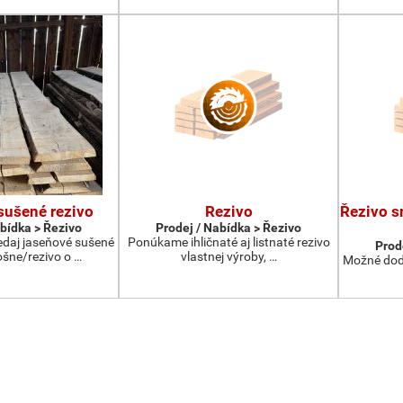
sušené rezivo
Rezivo
Řezivo s
abídka > Řezivo
Prodej / Nabídka > Řezivo
daj jaseňové sušené
Ponúkame ihličnaté aj listnaté rezivo
Prod
ošne/rezivo o …
vlastnej výroby, …
Možné dodá