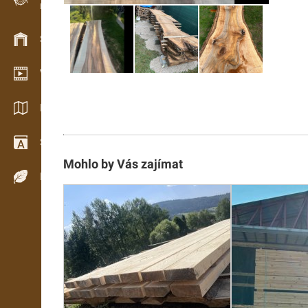
Evidence dřeva v terénu
Skladové hospodářství
Video showroom
Katalogy / Brožury
Slovník
Mohlo by Vás zajímat
Dřeviny