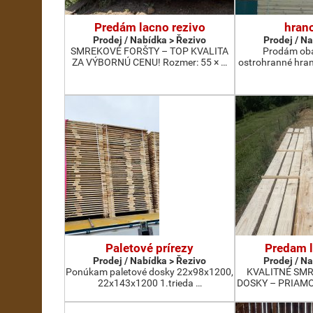
Predám lacno rezivo
hran
Prodej / Nabídka > Řezivo
Prodej / N
SMREKOVÉ FORŠTY – TOP KVALITA
Prodám oba
ZA VÝBORNÚ CENU! Rozmer: 55 × …
ostrohranné hra
Paletové prírezy
Predam l
Prodej / Nabídka > Řezivo
Prodej / N
Ponúkam paletové dosky 22x98x1200,
KVALITNÉ SM
22x143x1200 1.trieda …
DOSKY – PRIAMO