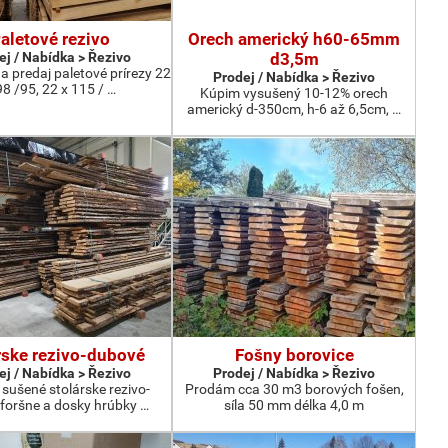
aletové rezivo
Orech americký h60-65mm
ej / Nabídka > Řezivo
d3,5m
 predaj paletové prírezy 22
Prodej / Nabídka > Řezivo
98 /95, 22 x 115 / …
Kúpim vysušený 10-12% orech
americký d-350cm, h-6 až 6,5cm, …
rske rezivo-dubové
Fošny borovice
ej / Nabídka > Řezivo
Prodej / Nabídka > Řezivo
sušené stolárske rezivo-
Prodám cca 30 m3 borových fošen,
foršne a dosky hrúbky …
síla 50 mm délka 4,0 m