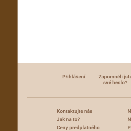
Přihlášení
Zapomněli jst
své heslo?
Kontaktujte nás
N
Jak na to?
N
Ceny předplatného
P