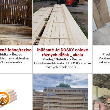
ené fošne/rezivo
Ihličnaté Jd DOSKY colové
abídka > Řezivo
rôznych dĺžok _ akcia
Prod
kladnený, aktuálne
Prodám
Prodej / Nabídka > Řezivo
3 vysušeného …
zakázky
Ponúkame ihličnaté Jd DOSKY colové
rôznych dĺžok podľa …