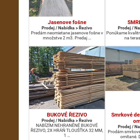
Jasenove fošne
SMR
Prodej / Nabídka > Řezivo
Prodej / N
Predám neomietane jasenove fošne v
Ponúkame kvalit
množstve 2 m3. Predaj …
na teras
BUKOVÉ ŘEZIVO
Smrkové des
Prodej / Nabídka > Řezivo
om
NABÍZÍM NEHRANĚNÉ BUKOVÉ
Prodej / N
ŘEZIVO, 2X HRÁŇ TLOUŠŤKA 32 MM,
Prodám smrkové 
1 …
omítané. D