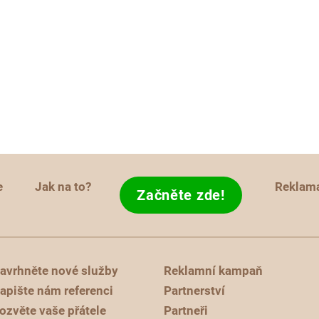
e
Jak na to?
Reklam
Začněte zde!
avrhněte nové služby
Reklamní kampaň
apište nám referenci
Partnerství
ozvěte vaše přátele
Partneři