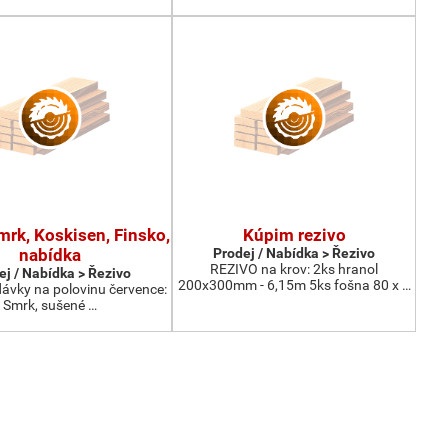
mrk, Koskisen, Finsko,
Kúpim rezivo
nabídka
Prodej / Nabídka > Řezivo
REZIVO na krov: 2ks hranol
ej / Nabídka > Řezivo
200x300mm - 6,15m 5ks fošna 80 x …
vky na polovinu července:
Smrk, sušené …