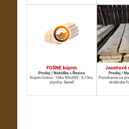
FOŠNE kúpim
Jaseňové 
Prodej / Nabídka > Řezivo
Prodej / N
Kúpim fošne - 10ks 80x300 - 6,15m;
Ponúkame na pre
stavba: Sereď
stolárske f