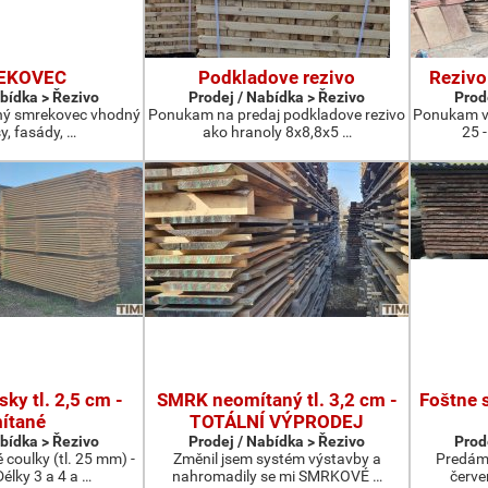
EKOVEC
Podkladove rezivo
Rezivo
abídka > Řezivo
Prodej / Nabídka > Řezivo
Prod
ný smrekovec vhodný
Ponukam na predaj podkladove rezivo
Ponukam v
y, fasády, …
ako hranoly 8x8,8x5 …
25 -
ky tl. 2,5 cm -
SMRK neomítaný tl. 3,2 cm -
Foštne 
ítané
TOTÁLNÍ VÝPRODEJ
abídka > Řezivo
Prodej / Nabídka > Řezivo
Prod
coulky (tl. 25 mm) -
Změnil jsem systém výstavby a
Predám 
élky 3 a 4 a …
nahromadily se mi SMRKOVÉ …
červe