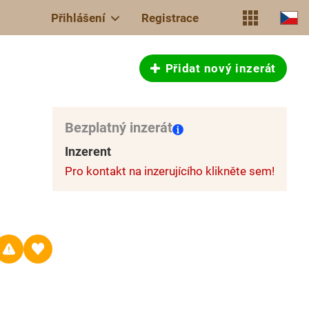
Přihlášení
Registrace
Přidat nový inzerát
Bezplatný inzerát
Inzerent
Pro kontakt na inzerujícího klikněte sem!