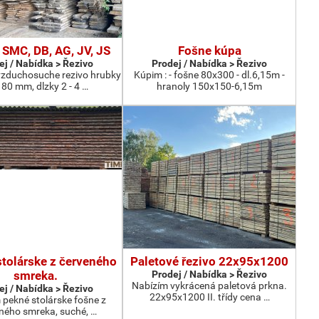
 SMC, DB, AG, JV, JS
Fošne kúpa
ej / Nabídka > Řezivo
Prodej / Nabídka > Řezivo
zduchosuche rezivo hrubky
Kúpim : - fošne 80x300 - dl.6,15m -
 80 mm, dlzky 2 - 4 …
hranoly 150x150-6,15m
stolárske z červeného
Paletové řezivo 22x95x1200
smreka.
Prodej / Nabídka > Řezivo
Nabízím vykrácená paletová prkna.
ej / Nabídka > Řezivo
22x95x1200 II. třídy cena …
pekné stolárske fošne z
ného smreka, suché, …