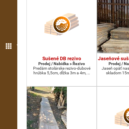
Více možností
Sušené DB rezivo
Jaseňové suš
Prodej / Nabídka > Řezivo
Prodej / N
Predám stolárske rezivo-dubové
Jaseň opäť nas
hrúbka 5,5cm, dĺžka 3m a 4m, …
skladom 15m