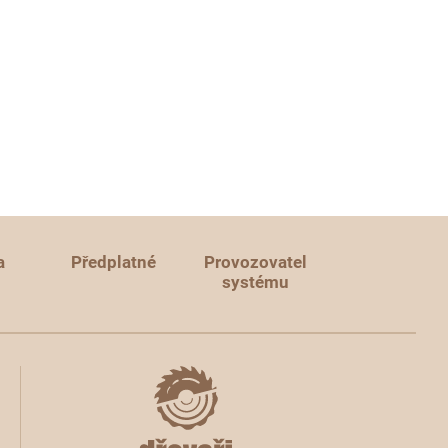
a
Předplatné
Provozovatel
systému