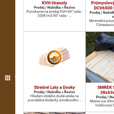
KVH Hranoly
Průmyslový
Prodej / Nabídka > Řezivo
DCV6500 
Ponúkame na predaj KVH 60" rada -
Prodej / Nabíd
330€/m3 80" rada - …
s
Minimalne pouzi
12mesiacov.
Více možností
Strešné Laty a Dosky
SMREK 
Prodej / Nabídka > Řezivo
38x63
Hľadám stáleho dodávatela na
Prodej / N
pravidelné dodávky smrekového …
Máme cca 45m3
hoblovaný S