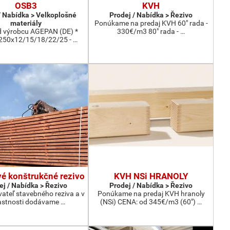
OSB3
KVH
/ Nabídka > Velkoplošné
Prodej / Nabídka > Řezivo
materiály
Ponúkame na predaj KVH 60" rada -
 výrobcu AGEPAN (DE) *
330€/m3 80" rada - …
50x12/15/18/22/25 - …
é konštrukčné rezivo
KVH NSi HRANOLY
ej / Nabídka > Řezivo
Prodej / Nabídka > Řezivo
ateľ stavebného reziva a v
Ponúkame na predaj KVH hranoly
astnosti dodávame …
(NSi) CENA: od 345€/m3 (60") …