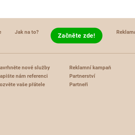
e
Jak na to?
Reklam
Začněte zde!
avrhněte nové služby
Reklamní kampaň
apište nám referenci
Partnerství
ozvěte vaše přátele
Partneři