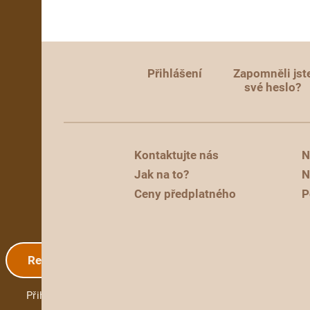
Přihlášení
Zapomněli jst
své heslo?
Kontaktujte nás
N
Jak na to?
N
Ceny předplatného
P
Registrace
Přihlášení