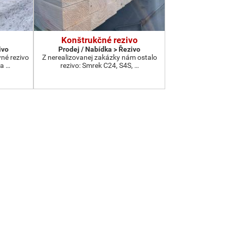
Konštrukčné rezivo
ivo
Prodej / Nabídka > Řezivo
né rezivo
Z nerealizovanej zakázky nám ostalo
a …
rezivo: Smrek C24, S4S, …