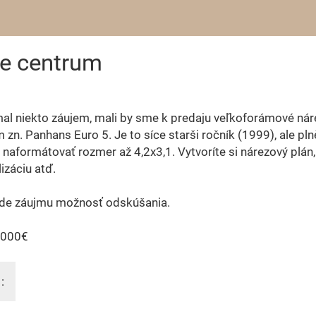
e centrum
al niekto záujem, mali by sme k predaju veľkoforámové ná
 zn. Panhans Euro 5. Je to síce starši ročník (1999), ale pln
naformátovať rozmer až 4,2x3,1. Vytvoríte si nárezový plán,
izáciu atď.
ade záujmu možnosť odskúšania.
.000€
: