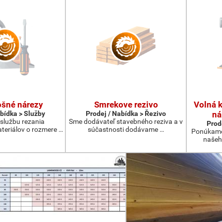
ošné nárezy
Smrekove rezivo
Volná 
abídka > Služby
Prodej / Nabídka > Řezivo
ná
lužbu rezania
Sme dodávateľ stavebného reziva a v
Prod
teriálov o rozmere …
súčastnosti dodávame …
Ponúkame 
našeh