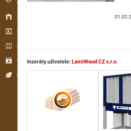
Evidence dřeva v terénu
01.02.
Skladové hospodářství
Video showroom
Katalogy / Brožury
Slovník
Inzeráty uživatele:
LamiWood CZ s.r.o.
Dřeviny