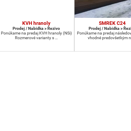
KVH hranoly
SMREK C24
Prodej / Nabídka > Řezivo
Prodej / Nabídka > Řez
Ponúkame na predaj KVH hranoly (NSi)
Ponúkame na predaj následov
Rozmerové varianty s …
vhodné predovšetkým n