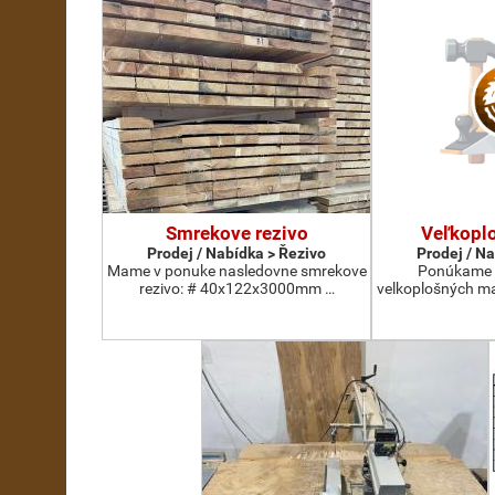
Smrekove rezivo
Veľkopl
Prodej / Nabídka > Řezivo
Prodej / N
Mame v ponuke nasledovne smrekove
Ponúkame s
rezivo: # 40x122x3000mm …
velkoplošných ma