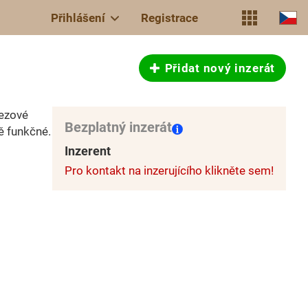
Přihlášení
Registrace
Přidat nový inzerát
rezové
Bezplatný inzerát
ě funkčné.
Inzerent
Pro kontakt na inzerujícího klikněte sem!