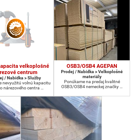
kapacita velkoplošné
OSB3/OSB4 AGEPAN
rezové centrum
Prodej / Nabídka > Velkoplošné
materiály
ej / Nabídka > Služby
Ponúkame na predaj kvalitné
nevyužitú volnú kapacitu
OSB3/OSB4 nemeckej značky …
o nárezového centra …