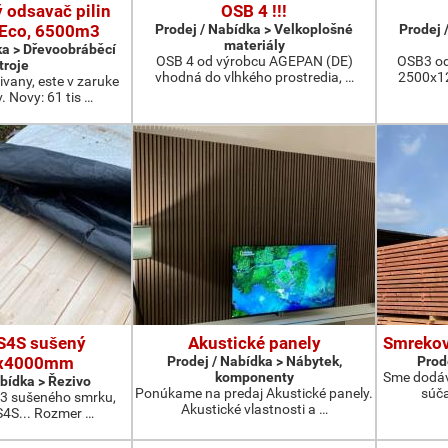
 odsavač pilin
OSB 4 !!!
Eco, 6500m3
Prodej / Nabídka > Velkoplošné
Prodej 
materiály
ka > Dřevoobráběcí
OSB 4 od výrobcu AGEPAN (DE)
OSB3 od
troje
vhodná do vlhkého prostredia, …
2500x12
vany, este v zaruke
 Novy: 61 tis …
S4S sušený
Akustické panely
Smrekov
x4000mm
Prodej / Nabídka > Nábytek,
Prod
komponenty
Sme dodáv
abídka > Řezivo
Ponúkame na predaj Akustické panely.
súč
 sušeného smrku,
Akustické vlastnosti a …
4S... Rozmer …