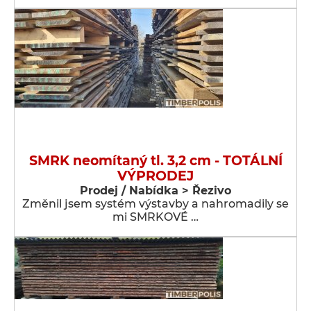
SMRK neomítaný tl. 3,2 cm - TOTÁLNÍ
VÝPRODEJ
Prodej / Nabídka > Řezivo
Změnil jsem systém výstavby a nahromadily se
mi SMRKOVÉ …