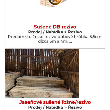
Sušené DB rezivo
Prodej / Nabídka > Řezivo
Predám stolárske rezivo-dubové hrúbka 5,5cm,
dĺžka 3m a 4m, …
Jaseňové sušené fošne/rezivo
Prodej / Nabídka > Řezivo