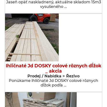
Jaseň opäť naskladnený, aktuálne skladom 15m3
vysušeného …
Ihličnaté Jd DOSKY colové rôznych dĺžok
_ akcia
Prodej / Nabídka > Řezivo
Ponúkame ihličnaté Jd DOSKY colové rôznych
dĺžok podľa …