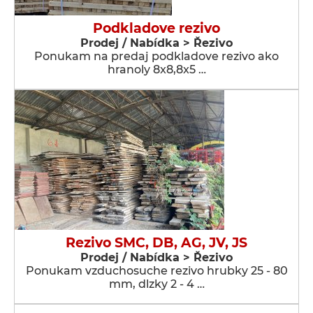
Podkladove rezivo
Prodej / Nabídka > Řezivo
Ponukam na predaj podkladove rezivo ako
hranoly 8x8,8x5 …
Rezivo SMC, DB, AG, JV, JS
Prodej / Nabídka > Řezivo
Ponukam vzduchosuche rezivo hrubky 25 - 80
mm, dlzky 2 - 4 …