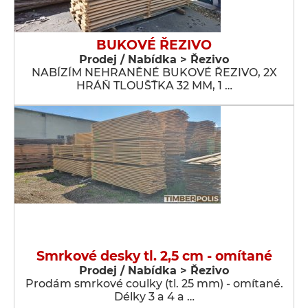
BUKOVÉ ŘEZIVO
Prodej / Nabídka > Řezivo
NABÍZÍM NEHRANĚNÉ BUKOVÉ ŘEZIVO, 2X
HRÁŇ TLOUŠŤKA 32 MM, 1 …
Smrkové desky tl. 2,5 cm - omítané
Prodej / Nabídka > Řezivo
Prodám smrkové coulky (tl. 25 mm) - omítané.
Délky 3 a 4 a …