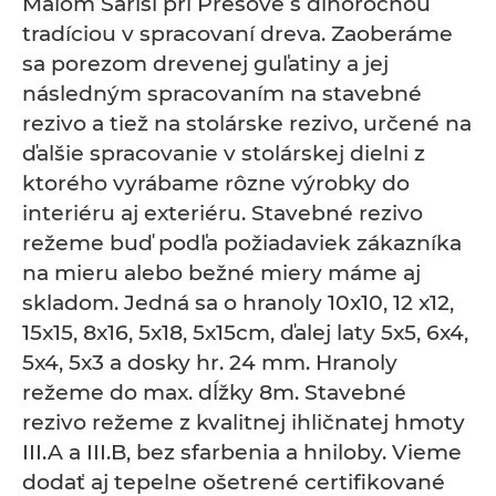
Malom Šariši pri Prešove s dlhoročnou
tradíciou v spracovaní dreva. Zaoberáme
sa porezom drevenej guľatiny a jej
následným spracovaním na stavebné
rezivo a tiež na stolárske rezivo, určené na
ďalšie spracovanie v stolárskej dielni z
ktorého vyrábame rôzne výrobky do
interiéru aj exteriéru. Stavebné rezivo
režeme buď podľa požiadaviek zákazníka
na mieru alebo bežné miery máme aj
skladom. Jedná sa o hranoly 10x10, 12 x12,
15x15, 8x16, 5x18, 5x15cm, ďalej laty 5x5, 6x4,
5x4, 5x3 a dosky hr. 24 mm. Hranoly
režeme do max. dĺžky 8m. Stavebné
rezivo režeme z kvalitnej ihličnatej hmoty
III.A a III.B, bez sfarbenia a hniloby. Vieme
dodať aj tepelne ošetrené certifikované