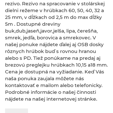
rezivo. Rezivo na spracovanie v stolárskej
dielni režeme v hrúbkach 60, 50, 40, 32 a
25 mm, v dĺžkach od 2,5 m do max dĺžky
5m . Dostupné dreviny
buk,dub,jaseň,javor,jelša, lipa, čerešňa,
smrek, jedľa, borovica a smrekovec. V
našej ponuke nájdete ďalej aj OSB dosky
rôznych hrúbok buď s rovnou hranou
alebo s PD. Tiež ponúkame na predaj aj
brezovú preglejku hrúbkach 10,15 a18 mm.
Cena je dostupná na vyžiadanie. Keď Vás
naša ponuka zaujala môžete nás
kontaktovať e mailom alebo telefonicky.
Podrobné informácie o našej činnosti
nájdete na našej internetovej stránke.