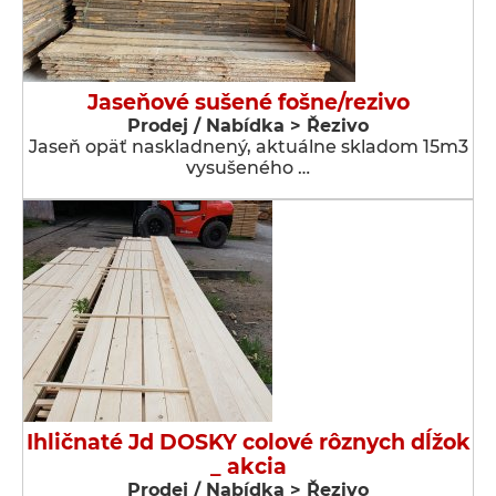
Jaseňové sušené fošne/rezivo
Prodej / Nabídka > Řezivo
Jaseň opäť naskladnený, aktuálne skladom 15m3
vysušeného …
Ihličnaté Jd DOSKY colové rôznych dĺžok
_ akcia
Prodej / Nabídka > Řezivo