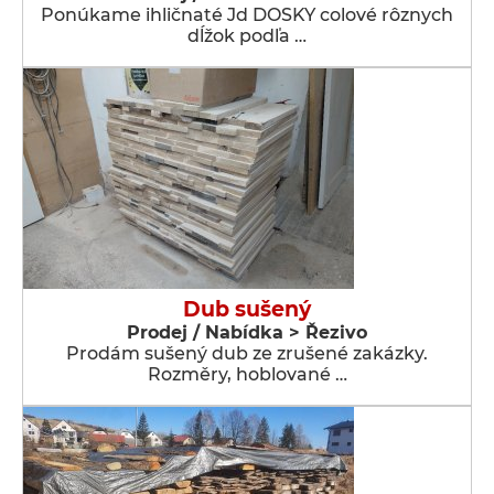
Ponúkame ihličnaté Jd DOSKY colové rôznych
dĺžok podľa …
Dub sušený
Prodej / Nabídka > Řezivo
Prodám sušený dub ze zrušené zakázky.
Rozměry, hoblované …