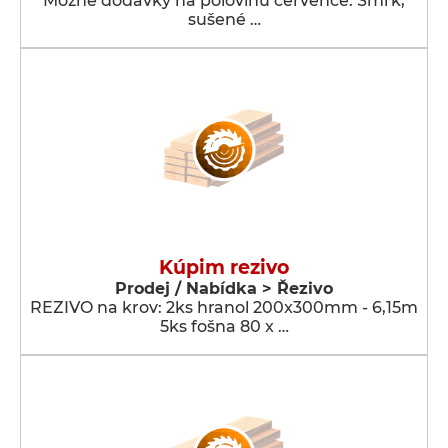
Možné dodávky na polovinu července: Smrk,
sušené …
Kúpim rezivo
Prodej / Nabídka > Řezivo
REZIVO na krov: 2ks hranol 200x300mm - 6,15m
5ks fošna 80 x …