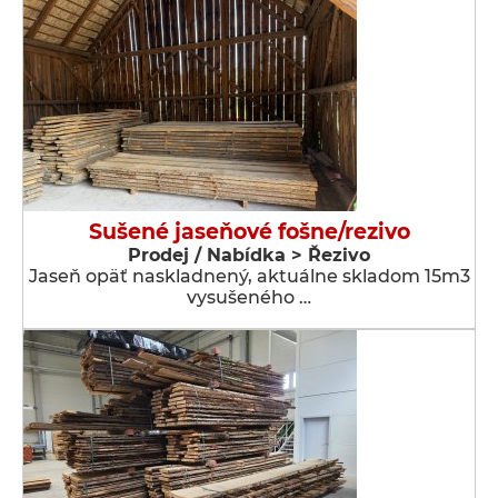
Sušené jaseňové fošne/rezivo
Prodej / Nabídka > Řezivo
Jaseň opäť naskladnený, aktuálne skladom 15m3
vysušeného …