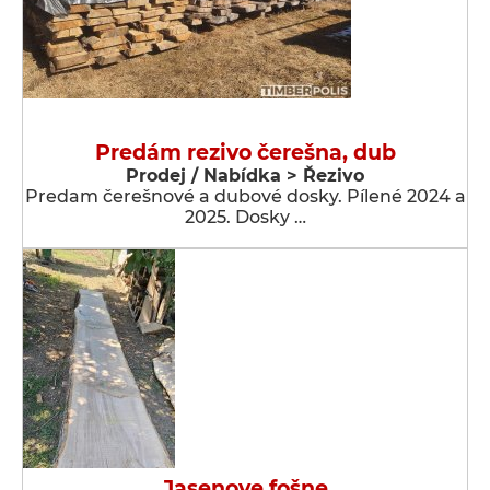
Predám rezivo čerešna, dub
Prodej / Nabídka > Řezivo
Predam čerešnové a dubové dosky. Pílené 2024 a
2025. Dosky …
Jasenove fošne