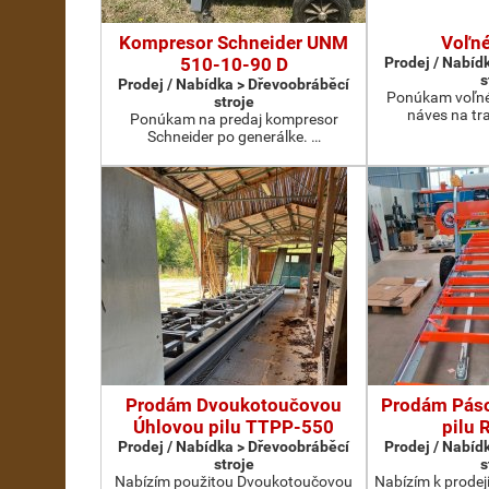
Kompresor Schneider UNM
Voľné
510-10-90 D
Prodej / Nabíd
s
Prodej / Nabídka > Dřevoobráběcí
Ponúkam voľné 
stroje
náves na tr
Ponúkam na predaj kompresor
Schneider po generálke. …
Prodám Dvoukotoučovou
Prodám Pás
Úhlovou pilu TTPP-550
pilu 
Prodej / Nabídka > Dřevoobráběcí
Prodej / Nabíd
stroje
s
Nabízím použitou Dvoukotoučovou
Nabízím k prode