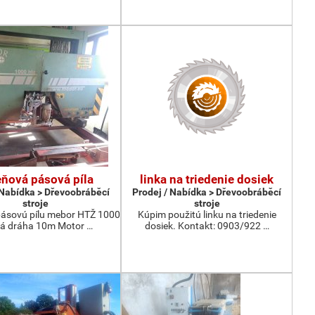
ňová pásová píla
linka na triedenie dosiek
 Nabídka > Dřevoobráběcí
Prodej / Nabídka > Dřevoobráběcí
stroje
stroje
ásovú pílu mebor HTŽ 1000
Kúpim použitú linku na triedenie
á dráha 10m Motor …
dosiek. Kontakt: 0903/922 …