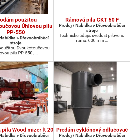
rodám použitou
Rámová pila GKT 60 F
oučovou Úhlovou pilu
Prodej / Nabídka > Dřevoobráběcí
stroje
PP-550
Technické údaje: svetlosť pílového
 Nabídka > Dřevoobráběcí
rámu: 600 mm …
stroje
oužitou Dvoukotoučovou
ovou pilu PP-550 , …
pila Wood mizer lt 20
Predám cyklónový odlučovač
 Nabídka > Dřevoobráběcí
Prodej / Nabídka > Dřevoobráběcí