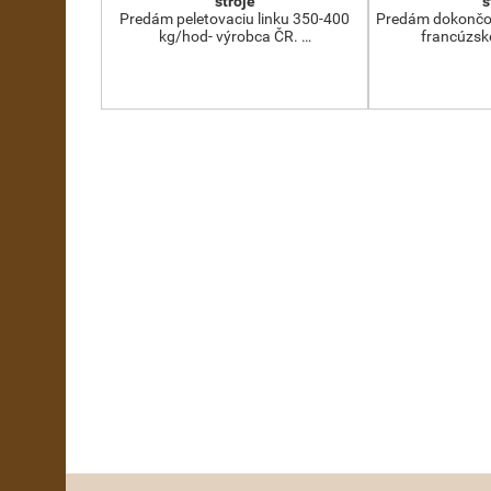
stroje
s
Predám peletovaciu linku 350-400
Predám dokončov
kg/hod- výrobca ČR. …
francúzsk