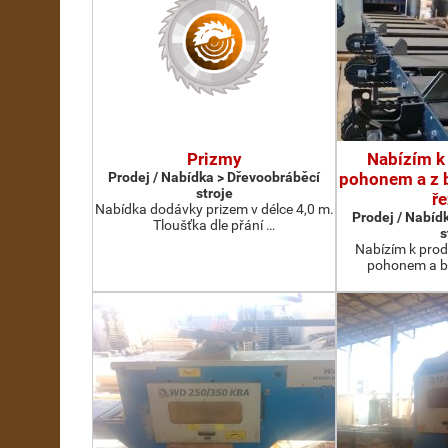
Prizmy
Nabízím k 
Prodej / Nabídka > Dřevoobráběcí
pohonem a z
stroje
ře
Nabídka dodávky prizem v délce 4,0 m.
Prodej / Nabíd
Tloušťka dle přání …
s
Nabízím k prode
pohonem a b