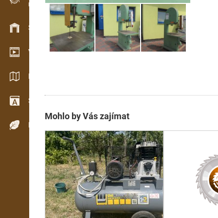
Evidence dřeva v terénu
Skladové hospodářství
Video showroom
Katalogy / Brožury
Slovník
Mohlo by Vás zajímat
Dřeviny