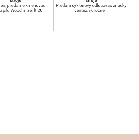
stroje
stroje
den, prodáme kmenovou
Predám cyklónový odlučovač značky
 pilu Wood mizer lt 20 …
ventex.sk rôzne …