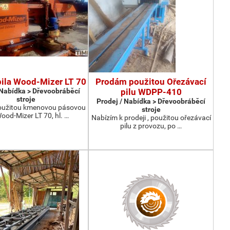
ila Wood-Mizer LT 70
Prodám použitou Ořezávací
 Nabídka > Dřevoobráběcí
pilu WDPP-410
stroje
Prodej / Nabídka > Dřevoobráběcí
užitou kmenovou pásovou
stroje
Wood-Mizer LT 70, hl. …
Nabízím k prodeji , použitou ořezávací
pilu z provozu, po …