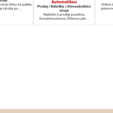
troje
Automatikou
aciu linku na palety
Dobrý 
Prodej / Nabídka > Dřevoobráběcí
ej výroby po …
pásovou
stroje
Nabízím k prodeji použitou
Dvoukotoučovou Úhlovou pilu …