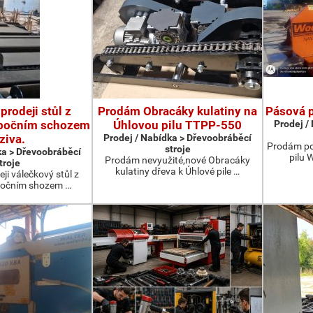
prodeji stůl z
Prodám Obracáky kulatiny na
Pásová p
 bočním schozem
Úhlovou pilu TTPP-550
Prodej /
ziva.
Prodej / Nabídka > Dřevoobráběcí
Prodám po
stroje
ka > Dřevoobráběcí
pilu 
Prodám nevyužité,nové Obracáky
troje
kulatiny dřeva k Úhlové pile …
ji válečkový stůl z
očním shozem …