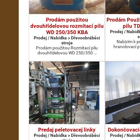
Prodám použitou
Prodám Použi
dvouhřídelovou rozmítací pilu
pilu T
WD 250/350 KBA
Prodej / Nabíd
s
Prodej / Nabídka > Dřevoobráběcí
Nabízím k pr
stroje
hranolovací p
Prodám použitou Rozmítací pilu
dvouhřídelovou WD 250/350 …
Predaj peletovacej linky
Dokončovacia
Prodej / Nabídka > Dřevoobráběcí
Prodej / Nabíd