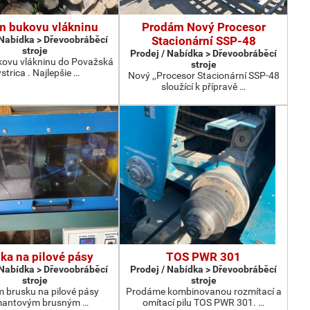
m bukovu vlákninu
Prodám Nový Procesor
 Nabídka > Dřevoobráběcí
Stacionární SSP-48
stroje
Prodej / Nabídka > Dřevoobráběcí
ovu vlákninu do Považská
stroje
strica . Najlepšie …
Nový ,,Procesor Stacionární SSP-48
sloužící k přípravě …
ka na pilové pásy
TOS PWR 301
 Nabídka > Dřevoobráběcí
Prodej / Nabídka > Dřevoobráběcí
stroje
stroje
 brusku na pilové pásy
Prodáme kombinovanou rozmítací a
mantovým brusným …
omítací pilu TOS PWR 301. …