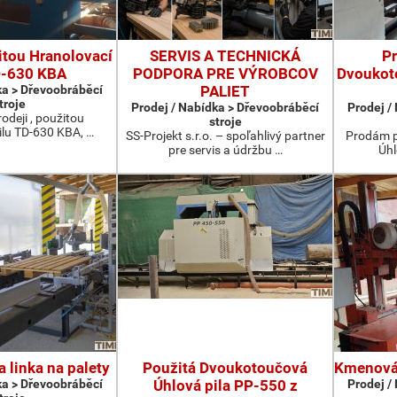
tou Hranolovací
SERVIS A TECHNICKÁ
P
D-630 KBA
PODPORA PRE VÝROBCOV
Dvoukot
ka > Dřevoobráběcí
PALIET
troje
Prodej / Nabídka > Dřevoobráběcí
Prodej /
odeji , použitou
stroje
ilu TD-630 KBA, …
SS-Projekt s.r.o. – spoľahlivý partner
Prodám p
pre servis a údržbu …
Úhl
 linka na palety
Použitá Dvoukotoučová
Kmenová 
ka > Dřevoobráběcí
Úhlová pila PP-550 z
Prodej /