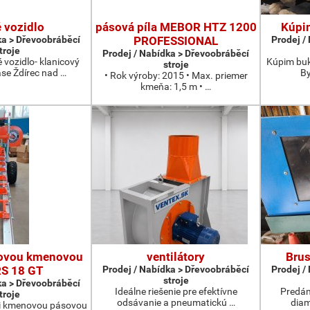
 vozidlo
pásová píla MEBOR HTZ 1200
Kúpi
ka > Dřevoobráběcí
PROFESSIONAL
Prodej /
troje
Prodej / Nabídka > Dřevoobráběcí
vozidlo- klanicový
Kúpim buk
stroje
ase Ždírec nad …
By
• Rok výroby: 2015 • Max. priemer
kmeňa: 1,5 m • …
ovou kmenovou
ventilátory
Brus
RS 18 GT
Prodej / Nabídka > Dřevoobráběcí
Prodej /
stroje
ka > Dřevoobráběcí
Ideálne riešenie pre efektívne
Predám
troje
odsávanie a pneumatickú …
dia
ji kmenovou pásovou