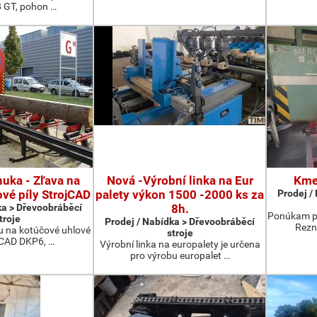
8 GT, pohon …
uka - Zľava na
Nová -Výrobní linka na Eur
Kme
vé píly StrojCAD
palety výkon 1500 -2000 ks za
Prodej /
ka > Dřevoobráběcí
8h.
Ponúkam p
troje
Prodej / Nabídka > Dřevoobráběcí
Rezn
u na kotúčové uhlové
stroje
ojCAD DKP6, …
Výrobní linka na europalety je určena
pro výrobu europalet …