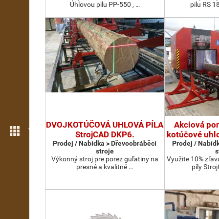
Úhlovou pilu PP-550 , …
pilu RS 1
DVOJKOTÚČOVÁ UHLOVÁ PÍLA
Akciová pon
Více možností
StrojCAD DKP6.
kotúčové uhlo
Prodej / Nabídka > Dřevoobráběcí
Prodej / Nabíd
stroje
s
Výkonný stroj pre porez guľatiny na
Využite 10% zľav
presné a kvalitné …
píly Str