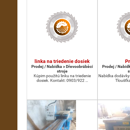
linka na triedenie dosiek
P
Prodej / Nabídka > Dřevoobráběcí
Prodej / Nabíd
stroje
s
Kúpim použitú linku na triedenie
Nabídka dodávky 
dosiek. Kontakt: 0903/922 …
Tloušťka