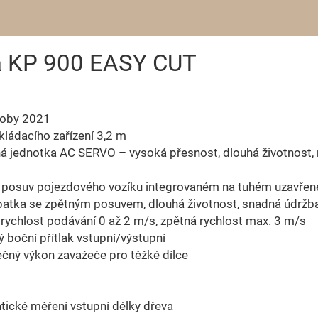
ila KP 900 EASY CUT
roby 2021
kládacího zařízení 3,2 m
 jednotka AC SERVO – vysoká přesnost, dlouhá životnost, 
í posuv pojezdového vozíku integrovaném na tuhém uzavřené
patka se zpětným posuvem, dlouhá životnost, snadná údržb
 rychlost podávání 0 až 2 m/s, zpětná rychlost max. 3 m/s
ný boční přítlak vstupní/výstupní
čný výkon zavažeče pro těžké dílce
ické měření vstupní délky dřeva