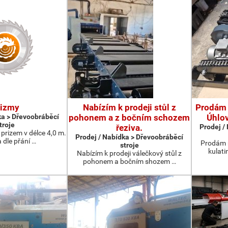
rizmy
Nabízím k prodeji stůl z
Prodám 
ka > Dřevoobráběcí
pohonem a z bočním schozem
Úhlo
troje
řeziva.
Prodej /
prizem v délce 4,0 m.
Prodej / Nabídka > Dřevoobráběcí
 dle přání …
Prodám 
stroje
kulati
Nabízím k prodeji válečkový stůl z
pohonem a bočním shozem …