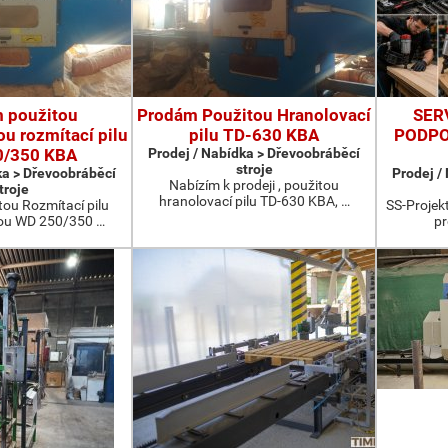
 použitou
Prodám Použitou Hranolovací
SER
u rozmítací pilu
pilu TD-630 KBA
PODPO
0/350 KBA
Prodej / Nabídka > Dřevoobráběcí
stroje
ka > Dřevoobráběcí
Prodej /
Nabízím k prodeji , použitou
troje
hranolovací pilu TD-630 KBA, …
ou Rozmítací pilu
SS-Projekt
ou WD 250/350 …
pr