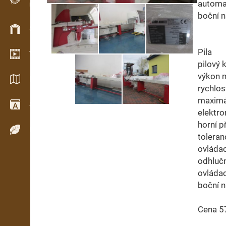
automa
Evidence dřeva v terénu
boční n
Skladové hospodářství
Pila
Video showroom
pilový
výkon 
Katalogy / Brožury
rychlos
maximál
Slovník
elektro
horní p
Dřeviny
tolera
ovládac
odhluč
ovláda
boční n
Cena 5