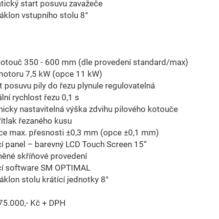
tický start posuvu zavažeče
áklon vstupního stolu 8°
 kotouč 350 - 600 mm (dle provedení standard/max)
motoru 7,5 kW (opce 11 kW)
t posuvu pily do řezu plynule regulovatelná
ní rychlost řezu 0,1 s
nicky nastavitelná výška zdvihu pilového kotouče
řítlak řezaného kusu
nce max. přesnosti ±0,3 mm (opce ±0,1 mm)
í panel – barevný LCD Touch Screen 15“
něné skříňové provedení
cí software SM OPTIMAL
áklon stolu krátící jednotky 8°
75.000,- Kč + DPH