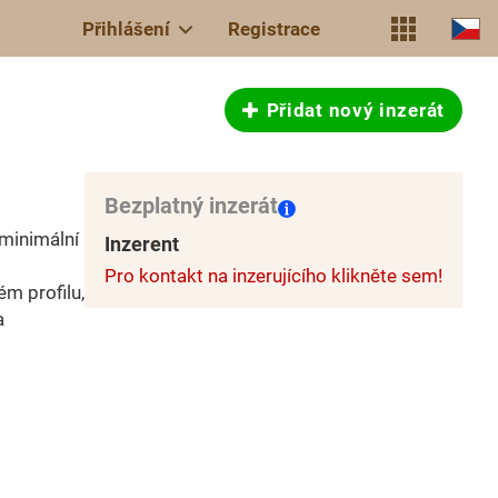
Přihlášení
Registrace
Přidat nový inzerát
Bezplatný inzerát
minimální
Inzerent
Pro kontakt na inzerujícího klikněte sem!
m profilu,
a