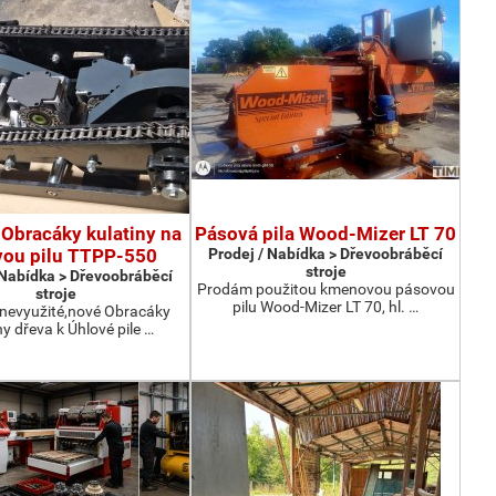
Obracáky kulatiny na
Pásová pila Wood-Mizer LT 70
vou pilu TTPP-550
Prodej / Nabídka > Dřevoobráběcí
stroje
 Nabídka > Dřevoobráběcí
Prodám použitou kmenovou pásovou
stroje
pilu Wood-Mizer LT 70, hl. …
nevyužité,nové Obracáky
ny dřeva k Úhlové pile …