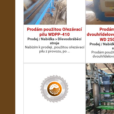
Prodám použitou Ořezávací
Prodám
pilu WDPP-410
dvouhřídelovo
Prodej / Nabídka > Dřevoobráběcí
WD 25
stroje
Prodej / Nabíd
Nabízím k prodeji , použitou ořezávací
s
pilu z provozu, po …
Prodám použit
dvouhřídelov