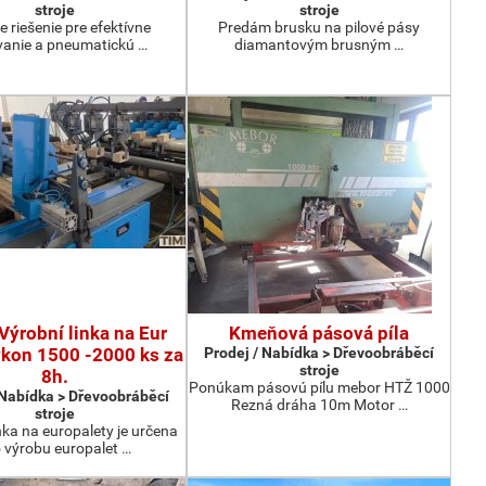
stroje
stroje
e riešenie pre efektívne
Predám brusku na pilové pásy
anie a pneumatickú …
diamantovým brusným …
Výrobní linka na Eur
Kmeňová pásová píla
ýkon 1500 -2000 ks za
Prodej / Nabídka > Dřevoobráběcí
stroje
8h.
Ponúkam pásovú pílu mebor HTŽ 1000
 Nabídka > Dřevoobráběcí
Rezná dráha 10m Motor …
stroje
nka na europalety je určena
 výrobu europalet …