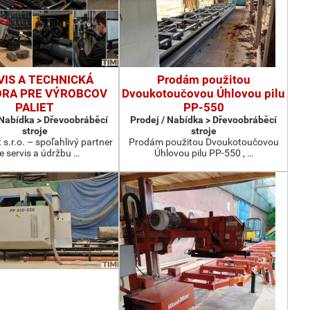
VIS A TECHNICKÁ
Prodám použitou
RA PRE VÝROBCOV
Dvoukotoučovou Úhlovou pilu
PALIET
PP-550
 Nabídka > Dřevoobráběcí
Prodej / Nabídka > Dřevoobráběcí
stroje
stroje
 s.r.o. – spoľahlivý partner
Prodám použitou Dvoukotoučovou
e servis a údržbu …
Úhlovou pilu PP-550 , …