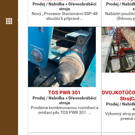
Prodej / Nabídka > Dřevoobráběcí
Prodej / Nabíd
stroje
s
Nový ,,Procesor Stacionární SSP-48
Nabízím použit
sloužící k přípravě …
Úhlovou p
Více možností
TOS PWR 301
DVOJKOTÚČOV
Prodej / Nabídka > Dřevoobráběcí
Stroj
stroje
Prodej / Nabíd
Prodáme kombinovanou rozmítací a
s
omítací pilu TOS PWR 301. …
Výkonný stroj p
presné 