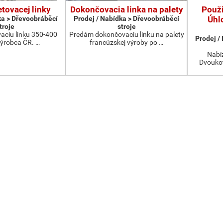
etovacej linky
Dokončovacia linka na palety
Použ
ka > Dřevoobráběcí
Prodej / Nabídka > Dřevoobráběcí
Úhl
troje
stroje
aciu linku 350-400
Predám dokončovaciu linku na palety
Prodej /
výrobca ČR. …
francúzskej výroby po …
Nabíz
Dvoukot