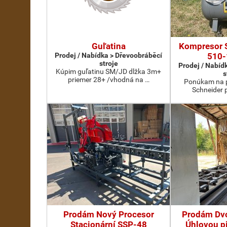
Guľatina
Kompresor 
Prodej / Nabídka > Dřevoobráběcí
510-
stroje
Prodej / Nabíd
Kúpim guľatinu SM/JD dlžka 3m+
s
priemer 28+ /vhodná na …
Ponúkam na p
Schneider 
Prodám Nový Procesor
Prodám Dv
Stacionární SSP-48
Úhlovou p