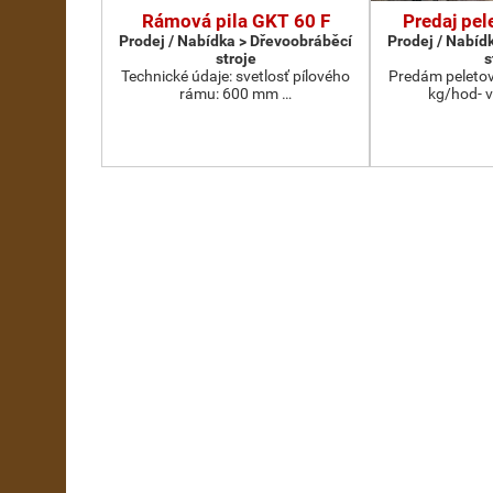
Rámová pila GKT 60 F
Predaj pel
Prodej / Nabídka > Dřevoobráběcí
Prodej / Nabíd
stroje
s
Technické údaje: svetlosť pílového
Predám peletov
rámu: 600 mm …
kg/hod- 