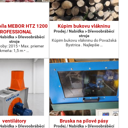
píla MEBOR HTZ 1200
Kúpim bukovu vlákninu
ROFESSIONAL
Prodej / Nabídka > Dřevoobráběcí
stroje
 Nabídka > Dřevoobráběcí
Kúpim bukovu vlákninu do Považská
stroje
Bystrica . Najlepšie …
roby: 2015 • Max. priemer
kmeňa: 1,5 m • …
ventilátory
Bruska na pilové pásy
 Nabídka > Dřevoobráběcí
Prodej / Nabídka > Dřevoobráběcí