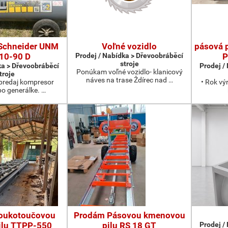
Schneider UNM
Voľné vozidlo
pásová 
10-90 D
Prodej / Nabídka > Dřevoobráběcí
P
stroje
ka > Dřevoobráběcí
Prodej /
Ponúkam voľné vozidlo- klanicový
troje
náves na trase Ždírec nad …
redaj kompresor
• Rok vý
po generálke. …
oukotoučovou
Prodám Pásovou kmenovou
ilu TTPP-550
pilu RS 18 GT
Prodej /