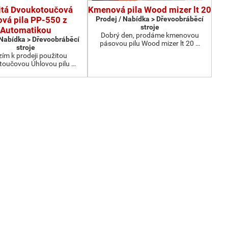
itá Dvoukotoučová
Kmenová pila Wood mizer lt 20
ová pila PP-550 z
Prodej / Nabídka > Dřevoobráběcí
stroje
Automatikou
Dobrý den, prodáme kmenovou
 Nabídka > Dřevoobráběcí
pásovou pilu Wood mizer lt 20 …
stroje
ím k prodeji použitou
oučovou Úhlovou pilu …