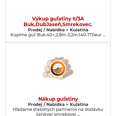
Výkup guľatiny II/3A
Buk,DubJaseň,Smrekovec.
Prodej / Nabídka > Kulatina
Kúpime guľ: Buk:40+,2,8m-3,2m:140-170eur …
Nákup guľatiny
Prodej / Nabídka > Kulatina
Hľadáme stabilných partnerov na dodávku
čerstvej smrekovej …