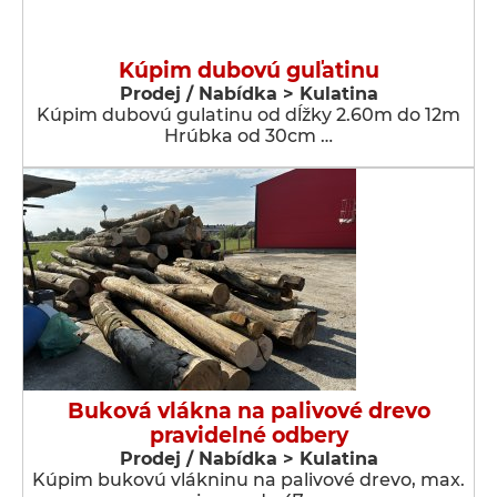
Kúpim dubovú guľatinu
Prodej / Nabídka > Kulatina
Kúpim dubovú gulatinu od dĺžky 2.60m do 12m
Hrúbka od 30cm …
Buková vlákna na palivové drevo
pravidelné odbery
Prodej / Nabídka > Kulatina
Kúpim bukovú vlákninu na palivové drevo, max.