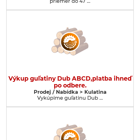
priemer do 47 …
Výkup guľatiny Dub ABCD,platba ihneď
po odbere.
Prodej / Nabídka > Kulatina
Vykúpime guľatinu Dub …