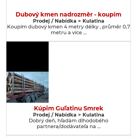
Dubový kmen nadrozměr - koupím
Prodej / Nabídka > Kulatina
Koupím dubový kmen 4 metry délky , průměr 0,7
metru a více …
Kúpim Guľatinu Smrek
Prodej / Nabídka > Kulatina
Dobrý deň, hľadám dlhodobého
partnera/dodávateľa na …