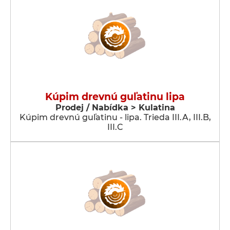
Kúpim drevnú guľatinu lipa
Prodej / Nabídka > Kulatina
Kúpim drevnú guľatinu - lipa. Trieda III.A, III.B,
III.C