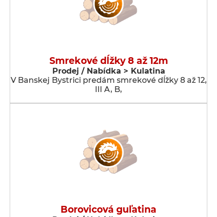
Smrekové dĺžky 8 až 12m
Prodej / Nabídka > Kulatina
V Banskej Bystrici predám smrekové dĺžky 8 až 12,
III A, B,
Borovicová guľatina