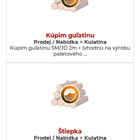
Kúpim guľatinu
Prodej / Nabídka > Kulatina
Kúpim guľatinu SM/JD 2m + (vhodnú na výrobu
paletového …
Štiepka
Prodej / Nabídka > Kulatina