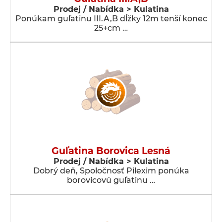
Prodej / Nabídka > Kulatina
Ponúkam guľatinu III.A,B dĺžky 12m tenší konec
25+cm …
Guľatina Borovica Lesná
Prodej / Nabídka > Kulatina
Dobrý deň, Spoločnosť Pilexim ponúka
borovicovú guľatinu …