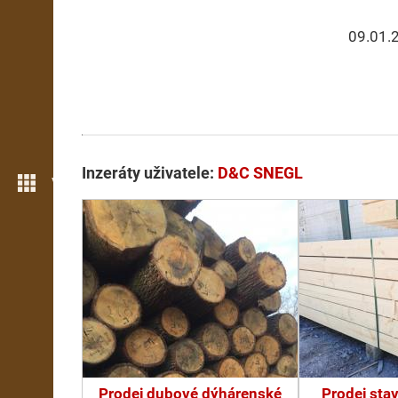
09.01.
Inzeráty uživatele:
D&C SNEGL
Více možností
Prodej dubové dýhárenské
Prodej sta