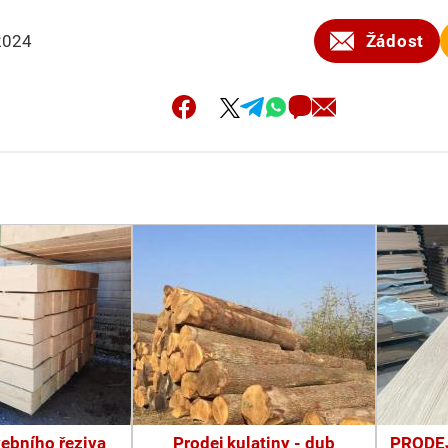
2024
Žádost
vebního řeziva
Prodej kulatiny - dub
PRODEJ