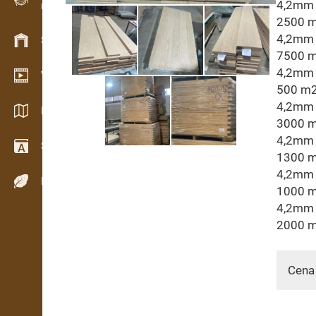
4,2mm 
Evidence dřeva v terénu
2500 m
4,2mm 
Skladové hospodářství
7500 m
4,2mm 
Video showroom
500 m2
4,2mm 
Katalogy / Brožury
3000 m
4,2mm 
Slovník
1300 m
4,2mm 
Dřeviny
1000 m
4,2mm 
2000 m
Cena 