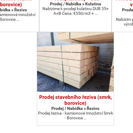
 borovice)
Prodej / Nabídka > Kulatina
v
Nabízíme k prodeji kulatinu DUB 35+
abídka > Řezivo
Prode
A+B Cena: €550/m3 + …
 kamionové množství
 Borovice …
Nabízím 
výro
Prodej stavebního řeziva (smrk,
borovice)
Prodej / Nabídka > Řezivo
Prodej řeziva - kamionové množství Smrk
- Borovice …