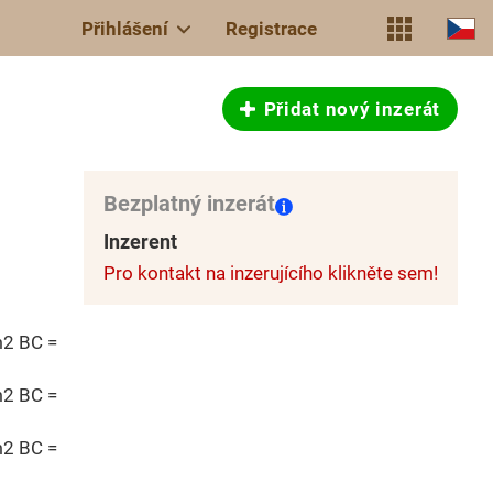
Přihlášení
Registrace
Přidat nový inzerát
Bezplatný inzerát
Inzerent
Pro kontakt na inzerujícího klikněte sem!
2 BC =
2 BC =
2 BC =