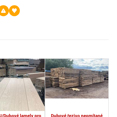
/Dubové lamely pro
Dubové řezivo neomítané