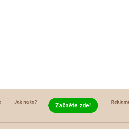
e
Jak na to?
Reklam
Začněte zde!