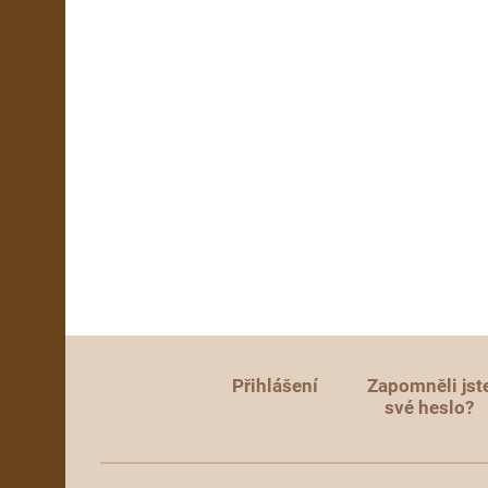
Přihlášení
Zapomněli jst
své heslo?